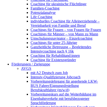
Coaching für ukrainische Flüchtlinge
Familien-Coaching
Potenzialanalyse
Life Coaching
individuelles Coaching für Alleinerziehende –
Vereinbarkeit von Familie und Beruf
Coachings für Frauen – von Frauen für Frauen
Coachings für Männer – von Mann zu Mann
Umschulungsnavigator – Einzelcoaching
Coachings für unter 25-Jährige
Ganzheitliche Betreuung – Begleitendes
Intensivcoaching nach § 16k
Coaching für Rehabilitand:innen
Coaching für Existenzgründer
Förderungen / Zielgruppe
AVGS
mit A2 Deutsch zum Job
Intensiv-Qualifizierung Jobcoach
Vorbereitungslehrgang für angehende LKW-
BUS Fahrer/Eignungsfestellung
Berufskraftfahrer (m/w/d)
Vorbereitungskurs auf die Weiterbildung im
Eisenbahnverkehr mit berufsbezogener
Sprachförderung