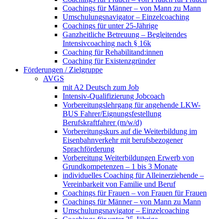
Coachings für Männer – von Mann zu Mann
Umschulungsnavigator – Einzelcoaching
Coachings für unter 25-Jährige
Ganzheitliche Betreuung – Begleitendes
Intensivcoaching nach § 16k
Coaching für Rehabilitand:innen
Coaching für Existenzgründer
Förderungen / Zielgruppe
AVGS
mit A2 Deutsch zum Job
Intensiv-Qualifizierung Jobcoach
Vorbereitungslehrgang für angehende LKW-
BUS Fahrer/Eignungsfestellung
Berufskraftfahrer (m/w/d)
Vorbereitungskurs auf die Weiterbildung im
Eisenbahnverkehr mit berufsbezogener
Sprachförderung
Vorbereitung Weiterbildungen Erwerb von
Grundkompetenzen – 1 bis 3 Monate
individuelles Coaching für Alleinerziehende –
Vereinbarkeit von Familie und Beruf
Coachings für Frauen – von Frauen für Frauen
Coachings für Männer – von Mann zu Mann
Umschulungsnavigator – Einzelcoaching