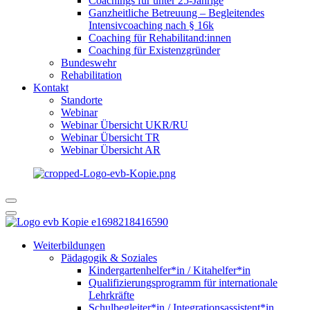
Coachings für unter 25-Jährige
Ganzheitliche Betreuung – Begleitendes
Intensivcoaching nach § 16k
Coaching für Rehabilitand:innen
Coaching für Existenzgründer
Bundeswehr
Rehabilitation
Kontakt
Standorte
Webinar
Webinar Übersicht UKR/RU
Webinar Übersicht TR
Webinar Übersicht AR
Weiterbildungen
Pädagogik & Soziales
Kindergartenhelfer*in / Kitahelfer*in
Qualifizierungsprogramm für internationale
Lehrkräfte
Schulbegleiter*in / Integrationsassistent*in