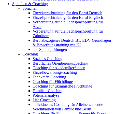
Sprachen & Coaching
Sprachen
Einzelsprachtraining für den Beruf Deutsch
Einzelsprachtraining für den Beruf Englisch
Vorbereitung auf die Fachsprachprüfung für
Ärzte
Vorbereitung auf die Fachsprachprüfung für
Zahnärzte
Berufsbezogenes Deutsch B1, EDV-Grundlagen
& Bewerbungstraining mit KI
telc Sprachprüfungen
Coaching
Soziales Coaching
Berufliches Orientierungscoaching
Coaching für Akademiker*innen
Einzelbewerbungscoaching
Fachkräfte Coaching
Coaching für Flüchtlinge
Coaching für ukrainische Flüchtlinge
Familien-Coaching
Potenzialanalyse
Life Coaching
individuelles Coaching für Alleinerziehende –
Vereinbarkeit von Familie und Beruf
Coachings für Frauen – von Frauen für Frauen