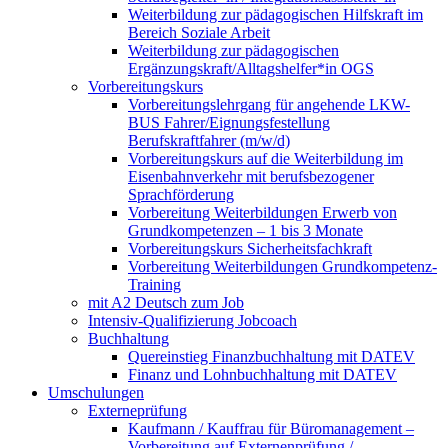
Weiterbildung zur pädagogischen Hilfskraft im
Bereich Soziale Arbeit
Weiterbildung zur pädagogischen
Ergänzungskraft/Alltagshelfer*in OGS
Vorbereitungskurs
Vorbereitungslehrgang für angehende LKW-
BUS Fahrer/Eignungsfestellung
Berufskraftfahrer (m/w/d)
Vorbereitungskurs auf die Weiterbildung im
Eisenbahnverkehr mit berufsbezogener
Sprachförderung
Vorbereitung Weiterbildungen Erwerb von
Grundkompetenzen – 1 bis 3 Monate
Vorbereitungskurs Sicherheitsfachkraft
Vorbereitung Weiterbildungen Grundkompetenz-
Training
mit A2 Deutsch zum Job
Intensiv-Qualifizierung Jobcoach
Buchhaltung
Quereinstieg Finanzbuchhaltung mit DATEV
Finanz und Lohnbuchhaltung mit DATEV
Umschulungen
Externeprüfung
Kaufmann / Kauffrau für Büromanagement –
Vorbereitung auf Externenprüfung /