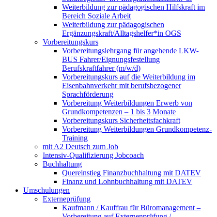
Weiterbildung zur pädagogischen Hilfskraft im
Bereich Soziale Arbeit
Weiterbildung zur pädagogischen
Ergänzungskraft/Alltagshelfer*in OGS
Vorbereitungskurs
Vorbereitungslehrgang für angehende LKW-
BUS Fahrer/Eignungsfestellung
Berufskraftfahrer (m/w/d)
Vorbereitungskurs auf die Weiterbildung im
Eisenbahnverkehr mit berufsbezogener
Sprachförderung
Vorbereitung Weiterbildungen Erwerb von
Grundkompetenzen – 1 bis 3 Monate
Vorbereitungskurs Sicherheitsfachkraft
Vorbereitung Weiterbildungen Grundkompetenz-
Training
mit A2 Deutsch zum Job
Intensiv-Qualifizierung Jobcoach
Buchhaltung
Quereinstieg Finanzbuchhaltung mit DATEV
Finanz und Lohnbuchhaltung mit DATEV
Umschulungen
Externeprüfung
Kaufmann / Kauffrau für Büromanagement –
Vorbereitung auf Externenprüfung /