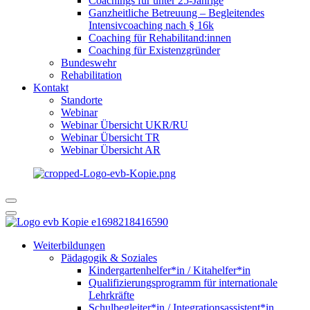
Coachings für unter 25-Jährige
Ganzheitliche Betreuung – Begleitendes
Intensivcoaching nach § 16k
Coaching für Rehabilitand:innen
Coaching für Existenzgründer
Bundeswehr
Rehabilitation
Kontakt
Standorte
Webinar
Webinar Übersicht UKR/RU
Webinar Übersicht TR
Webinar Übersicht AR
Weiterbildungen
Pädagogik & Soziales
Kindergartenhelfer*in / Kitahelfer*in
Qualifizierungsprogramm für internationale
Lehrkräfte
Schulbegleiter*in / Integrationsassistent*in