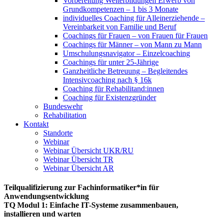
Vorbereitung Weiterbildungen Erwerb von
Grundkompetenzen – 1 bis 3 Monate
individuelles Coaching für Alleinerziehende –
Vereinbarkeit von Familie und Beruf
Coachings für Frauen – von Frauen für Frauen
Coachings für Männer – von Mann zu Mann
Umschulungsnavigator – Einzelcoaching
Coachings für unter 25-Jährige
Ganzheitliche Betreuung – Begleitendes
Intensivcoaching nach § 16k
Coaching für Rehabilitand:innen
Coaching für Existenzgründer
Bundeswehr
Rehabilitation
Kontakt
Standorte
Webinar
Webinar Übersicht UKR/RU
Webinar Übersicht TR
Webinar Übersicht AR
Teilqualifizierung zur Fachinformatiker*in für
Anwendungsentwicklung
TQ Modul 1: Einfache IT-Systeme zusammenbauen,
installieren und warten