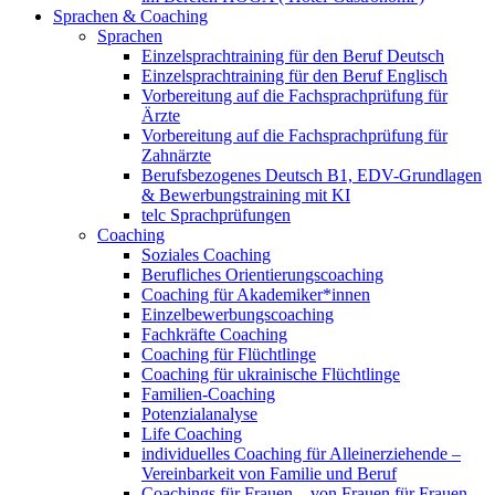
Sprachen & Coaching
Sprachen
Einzelsprachtraining für den Beruf Deutsch
Einzelsprachtraining für den Beruf Englisch
Vorbereitung auf die Fachsprachprüfung für
Ärzte
Vorbereitung auf die Fachsprachprüfung für
Zahnärzte
Berufsbezogenes Deutsch B1, EDV-Grundlagen
& Bewerbungstraining mit KI
telc Sprachprüfungen
Coaching
Soziales Coaching
Berufliches Orientierungscoaching
Coaching für Akademiker*innen
Einzelbewerbungscoaching
Fachkräfte Coaching
Coaching für Flüchtlinge
Coaching für ukrainische Flüchtlinge
Familien-Coaching
Potenzialanalyse
Life Coaching
individuelles Coaching für Alleinerziehende –
Vereinbarkeit von Familie und Beruf
Coachings für Frauen – von Frauen für Frauen