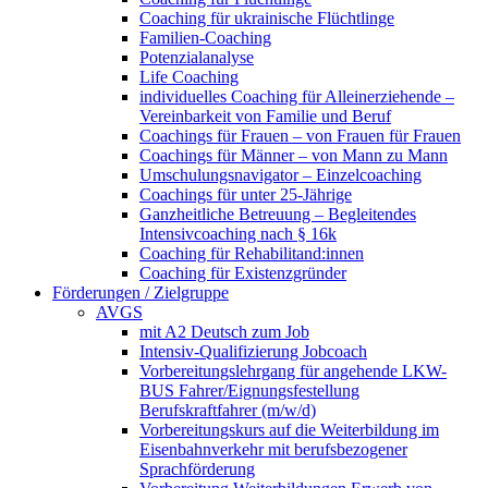
Coaching für ukrainische Flüchtlinge
Familien-Coaching
Potenzialanalyse
Life Coaching
individuelles Coaching für Alleinerziehende –
Vereinbarkeit von Familie und Beruf
Coachings für Frauen – von Frauen für Frauen
Coachings für Männer – von Mann zu Mann
Umschulungsnavigator – Einzelcoaching
Coachings für unter 25-Jährige
Ganzheitliche Betreuung – Begleitendes
Intensivcoaching nach § 16k
Coaching für Rehabilitand:innen
Coaching für Existenzgründer
Förderungen / Zielgruppe
AVGS
mit A2 Deutsch zum Job
Intensiv-Qualifizierung Jobcoach
Vorbereitungslehrgang für angehende LKW-
BUS Fahrer/Eignungsfestellung
Berufskraftfahrer (m/w/d)
Vorbereitungskurs auf die Weiterbildung im
Eisenbahnverkehr mit berufsbezogener
Sprachförderung