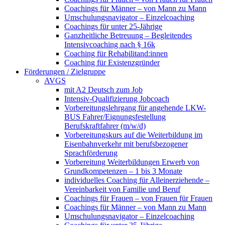
Coachings für Männer – von Mann zu Mann
Umschulungsnavigator – Einzelcoaching
Coachings für unter 25-Jährige
Ganzheitliche Betreuung – Begleitendes
Intensivcoaching nach § 16k
Coaching für Rehabilitand:innen
Coaching für Existenzgründer
Förderungen / Zielgruppe
AVGS
mit A2 Deutsch zum Job
Intensiv-Qualifizierung Jobcoach
Vorbereitungslehrgang für angehende LKW-
BUS Fahrer/Eignungsfestellung
Berufskraftfahrer (m/w/d)
Vorbereitungskurs auf die Weiterbildung im
Eisenbahnverkehr mit berufsbezogener
Sprachförderung
Vorbereitung Weiterbildungen Erwerb von
Grundkompetenzen – 1 bis 3 Monate
individuelles Coaching für Alleinerziehende –
Vereinbarkeit von Familie und Beruf
Coachings für Frauen – von Frauen für Frauen
Coachings für Männer – von Mann zu Mann
Umschulungsnavigator – Einzelcoaching