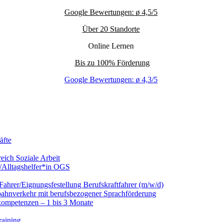
Google Bewertungen: ø 4,5/5
Über 20 Standorte
Online Lernen
Bis zu 100% Förderung
Google Bewertungen: ø 4,3/5
äfte
eich Soziale Arbeit
/Alltagshelfer*in OGS
hrer/Eignungsfestellung Berufskraftfahrer (m/w/d)
nbahnverkehr mit berufsbezogener Sprachförderung
kompetenzen – 1 bis 3 Monate
raining