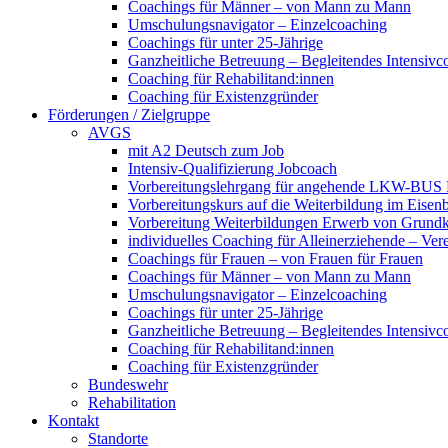
Coachings für Männer – von Mann zu Mann
Umschulungsnavigator – Einzelcoaching
Coachings für unter 25-Jährige
Ganzheitliche Betreuung – Begleitendes Intensivc
Coaching für Rehabilitand:innen
Coaching für Existenzgründer
Förderungen / Zielgruppe
AVGS
mit A2 Deutsch zum Job
Intensiv-Qualifizierung Jobcoach
Vorbereitungslehrgang für angehende LKW-BUS Fa
Vorbereitungskurs auf die Weiterbildung im Eise
Vorbereitung Weiterbildungen Erwerb von Grund
individuelles Coaching für Alleinerziehende – Ver
Coachings für Frauen – von Frauen für Frauen
Coachings für Männer – von Mann zu Mann
Umschulungsnavigator – Einzelcoaching
Coachings für unter 25-Jährige
Ganzheitliche Betreuung – Begleitendes Intensivc
Coaching für Rehabilitand:innen
Coaching für Existenzgründer
Bundeswehr
Rehabilitation
Kontakt
Standorte