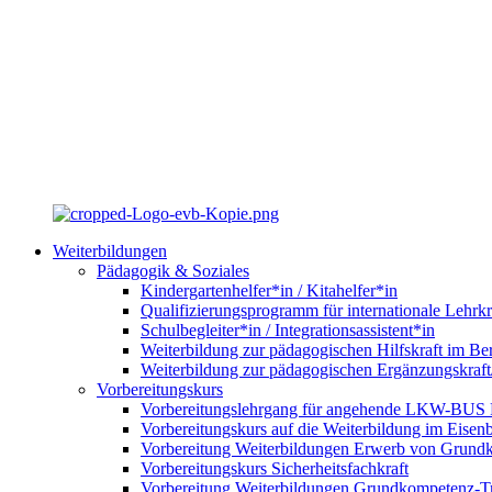
Weiterbildungen
Pädagogik & Soziales
Kindergartenhelfer*in / Kitahelfer*in
Qualifizierungsprogramm für internationale Lehrkr
Schulbegleiter*in / Integrationsassistent*in
Weiterbildung zur pädagogischen Hilfskraft im Ber
Weiterbildung zur pädagogischen Ergänzungskraft
Vorbereitungskurs
Vorbereitungslehrgang für angehende LKW-BUS Fa
Vorbereitungskurs auf die Weiterbildung im Eise
Vorbereitung Weiterbildungen Erwerb von Grund
Vorbereitungskurs Sicherheitsfachkraft
Vorbereitung Weiterbildungen Grundkompetenz-T