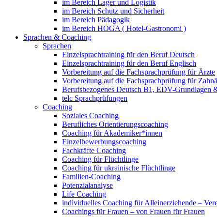
im Bereich Lager und Logistik
im Bereich Schutz und Sicherheit
im Bereich Pädagogik
im Bereich HOGA ( Hotel-Gastronomi )
Sprachen & Coaching
Sprachen
Einzelsprachtraining für den Beruf Deutsch
Einzelsprachtraining für den Beruf Englisch
Vorbereitung auf die Fachsprachprüfung für Ärzte
Vorbereitung auf die Fachsprachprüfung für Zahnä
Berufsbezogenes Deutsch B1, EDV-Grundlagen &
telc Sprachprüfungen
Coaching
Soziales Coaching
Berufliches Orientierungscoaching
Coaching für Akademiker*innen
Einzelbewerbungscoaching
Fachkräfte Coaching
Coaching für Flüchtlinge
Coaching für ukrainische Flüchtlinge
Familien-Coaching
Potenzialanalyse
Life Coaching
individuelles Coaching für Alleinerziehende – Ver
Coachings für Frauen – von Frauen für Frauen