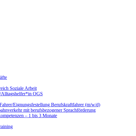
äfte
eich Soziale Arbeit
/Alltagshelfer*in OGS
hrer/Eignungsfestellung Berufskraftfahrer (m/w/d)
nbahnverkehr mit berufsbezogener Sprachförderung
kompetenzen – 1 bis 3 Monate
raining