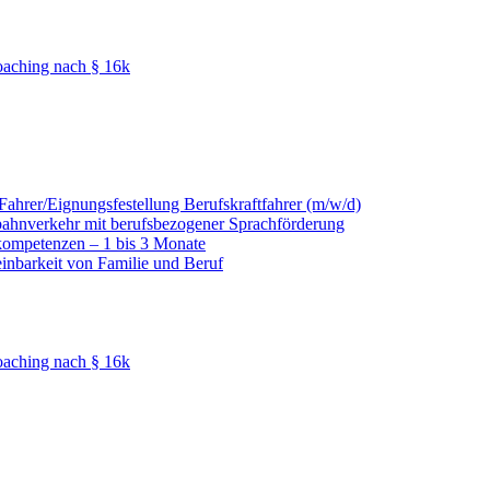
oaching nach § 16k
hrer/Eignungsfestellung Berufskraftfahrer (m/w/d)
nbahnverkehr mit berufsbezogener Sprachförderung
kompetenzen – 1 bis 3 Monate
einbarkeit von Familie und Beruf
oaching nach § 16k