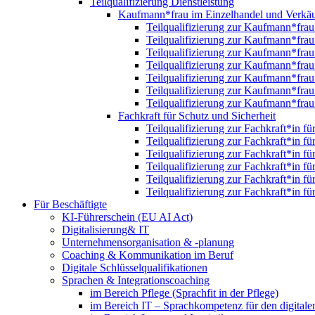
Teilqualifizierung Dienstleistung
Kaufmann*frau im Einzelhandel und Verkäu
Teilqualifizierung zur Kaufmann*fra
Teilqualifizierung zur Kaufmann*fra
Teilqualifizierung zur Kaufmann*fra
Teilqualifizierung zur Kaufmann*fra
Teilqualifizierung zur Kaufmann*fra
Teilqualifizierung zur Kaufmann*fra
Teilqualifizierung zur Kaufmann*fra
Fachkraft für Schutz und Sicherheit
Teilqualifizierung zur Fachkraft*in f
Teilqualifizierung zur Fachkraft*in f
Teilqualifizierung zur Fachkraft*in f
Teilqualifizierung zur Fachkraft*in f
Teilqualifizierung zur Fachkraft*in f
Teilqualifizierung zur Fachkraft*in f
Für Beschäftigte
KI-Führerschein (EU AI Act)
Digitalisierung& IT
Unternehmensorganisation & ‑planung
Coaching & Kommunikation im Beruf
Digitale Schlüsselqualifikationen
Sprachen & Integrationscoaching
im Bereich Pflege (Sprachfit in der Pflege)
im Bereich IT – Sprachkompetenz für den digitalen