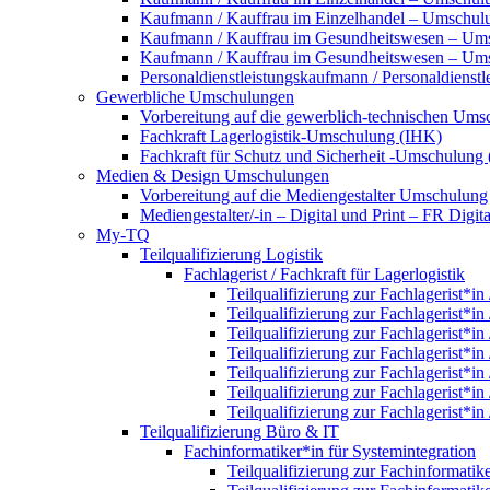
Kaufmann / Kauffrau im Einzelhandel – Umschulun
Kaufmann / Kauffrau im Gesundheitswesen – Um
Kaufmann / Kauffrau im Gesundheitswesen – Umsc
Personaldienstleistungskaufmann / Personaldienst
Gewerbliche Umschulungen
Vorbereitung auf die gewerblich-technischen Umsc
Fachkraft Lagerlogistik-Umschulung (IHK)
Fachkraft für Schutz und Sicherheit -Umschulung
Medien & Design Umschulungen
Vorbereitung auf die Mediengestalter Umschulung
Mediengestalter/-in – Digital und Print – FR Dig
My-TQ
Teilqualifizierung Logistik
Fachlagerist / Fachkraft für Lagerlogistik
Teilqualifizierung zur Fachlagerist*in
Teilqualifizierung zur Fachlagerist*in
Teilqualifizierung zur Fachlagerist*in
Teilqualifizierung zur Fachlagerist*in
Teilqualifizierung zur Fachlagerist*in
Teilqualifizierung zur Fachlagerist*in
Teilqualifizierung zur Fachlagerist*in
Teilqualifizierung Büro & IT
Fachinformatiker*in für Systemintegration
Teilqualifizierung zur Fachinformatik