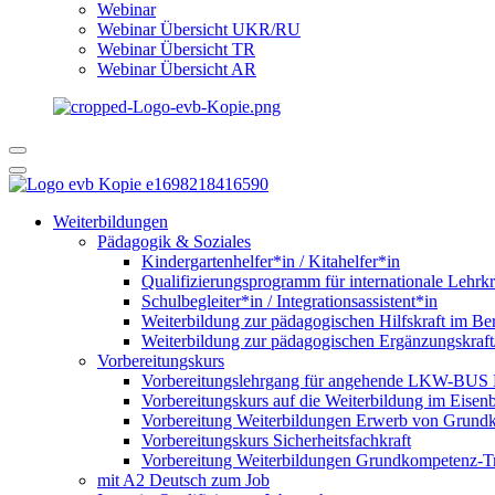
Webinar
Webinar Übersicht UKR/RU
Webinar Übersicht TR
Webinar Übersicht AR
Weiterbildungen
Pädagogik & Soziales
Kindergartenhelfer*in / Kitahelfer*in
Qualifizierungsprogramm für internationale Lehrkr
Schulbegleiter*in / Integrationsassistent*in
Weiterbildung zur pädagogischen Hilfskraft im Ber
Weiterbildung zur pädagogischen Ergänzungskraft
Vorbereitungskurs
Vorbereitungslehrgang für angehende LKW-BUS Fa
Vorbereitungskurs auf die Weiterbildung im Eise
Vorbereitung Weiterbildungen Erwerb von Grund
Vorbereitungskurs Sicherheitsfachkraft
Vorbereitung Weiterbildungen Grundkompetenz-T
mit A2 Deutsch zum Job