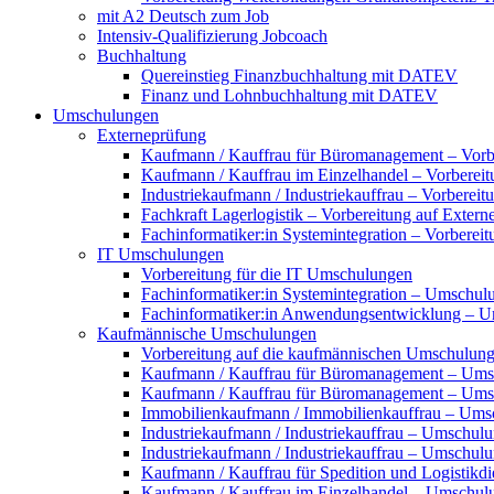
mit A2 Deutsch zum Job
Intensiv-Qualifizierung Jobcoach
Buchhaltung
Quereinstieg Finanzbuchhaltung mit DATEV
Finanz und Lohnbuchhaltung mit DATEV
Umschulungen
Externeprüfung
Kaufmann / Kauffrau für Büromanagement – Vorbe
Kaufmann / Kauffrau im Einzelhandel – Vorbereit
Industriekaufmann / Industriekauffrau – Vorberei
Fachkraft Lagerlogistik – Vorbereitung auf Exter
Fachinformatiker:in Systemintegration – Vorberei
IT Umschulungen
Vorbereitung für die IT Umschulungen
Fachinformatiker:in Systemintegration – Umschul
Fachinformatiker:in Anwendungsentwicklung – 
Kaufmännische Umschulungen
Vorbereitung auf die kaufmännischen Umschulun
Kaufmann / Kauffrau für Büromanagement – Ums
Kaufmann / Kauffrau für Büromanagement – Umsch
Immobilienkaufmann / Immobilienkauffrau – Ums
Industriekaufmann / Industriekauffrau – Umschul
Industriekaufmann / Industriekauffrau – Umschulun
Kaufmann / Kauffrau für Spedition und Logistikd
Kaufmann / Kauffrau im Einzelhandel – Umschul