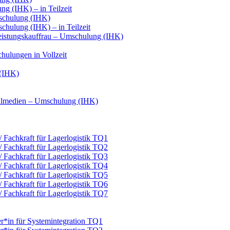
g (IHK) – in Teilzeit
schulung (IHK)
hulung (IHK) – in Teilzeit
leistungskauffrau – Umschulung (IHK)
hulungen in Vollzeit
 (IHK)
italmedien – Umschulung (IHK)
 / Fachkraft für Lagerlogistik TQ1
 / Fachkraft für Lagerlogistik TQ2
 / Fachkraft für Lagerlogistik TQ3
 / Fachkraft für Lagerlogistik TQ4
 / Fachkraft für Lagerlogistik TQ5
 / Fachkraft für Lagerlogistik TQ6
 / Fachkraft für Lagerlogistik TQ7
er*in für Systemintegration TQ1