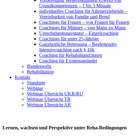
Vorbereitung Weiterbildungen Erwerb von
Grundkompetenzen – 1 bis 3 Monate
individuelles Coaching für Alleinerziehende –
Vereinbarkeit von Familie und Beruf
Coachings für Frauen – von Frauen für Frauen
Coachings für Männer – von Mann zu Mann
Umschulungsnavigator – Einzelcoaching
Coachings für unter 25-Jährige
Ganzheitliche Betreuung – Begleitendes
Intensivcoaching nach § 16k
Coaching für Rehabilitand:innen
Coaching für Existenzgründer
Bundeswehr
Rehabilitation
Kontakt
Standorte
Webinar
Webinar Übersicht UKR/RU
Webinar Übersicht TR
Webinar Übersicht AR
Lernen, wachsen und Perspektive unter Reha-Bedingungen