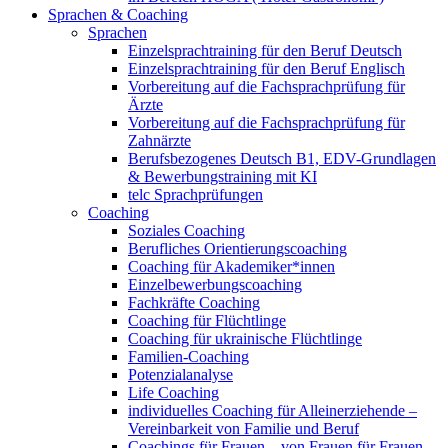
Sprachen & Coaching
Sprachen
Einzelsprachtraining für den Beruf Deutsch
Einzelsprachtraining für den Beruf Englisch
Vorbereitung auf die Fachsprachprüfung für
Ärzte
Vorbereitung auf die Fachsprachprüfung für
Zahnärzte
Berufsbezogenes Deutsch B1, EDV-Grundlagen
& Bewerbungstraining mit KI
telc Sprachprüfungen
Coaching
Soziales Coaching
Berufliches Orientierungscoaching
Coaching für Akademiker*innen
Einzelbewerbungscoaching
Fachkräfte Coaching
Coaching für Flüchtlinge
Coaching für ukrainische Flüchtlinge
Familien-Coaching
Potenzialanalyse
Life Coaching
individuelles Coaching für Alleinerziehende –
Vereinbarkeit von Familie und Beruf
Coachings für Frauen – von Frauen für Frauen