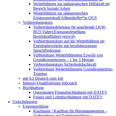
Weiterbildung zur pädagogischen Hilfskraft im
Bereich Soziale Arbeit
Weiterbildung zur pädagogischen
Ergänzungskraft/Alltagshelfer*in OGS
Vorbereitungskurs
Vorbereitungslehrgang für angehende LKW-
BUS Fahrer/Eignungsfestellung
Berufskraftfahrer (m/w/d)
Vorbereitungskurs auf die Weiterbildung im
Eisenbahnverkehr mit berufsbezogener
Sprachförderung
Vorbereitung Weiterbildungen Erwerb von
Grundkompetenzen – 1 bis 3 Monate
Vorbereitungskurs Sicherheitsfachkraft
Vorbereitung Weiterbildungen Grundkompetenz-
Training
mit A2 Deutsch zum Job
Intensiv-Qualifizierung Jobcoach
Buchhaltung
Quereinstieg Finanzbuchhaltung mit DATEV
Finanz und Lohnbuchhaltung mit DATEV
Umschulungen
Externeprüfung
Kaufmann / Kauffrau für Büromanagement –
Vorbereitung auf Externenprüfung /