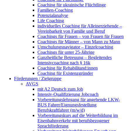
Coaching für ukrainische Flüchtlinge
Familien-Coaching
Potenzialanalyse
Life Coaching
individuelles Coaching für Alleinerziehende –
Vereinbarkeit von Familie und Beruf
Coachings für Frauen – von Frauen für Frauen
Coachings für Männer – von Mann zu Mann
Umschulungsnavigator – Einzelcoaching
Coachings für unter 25-Jährige
Ganzheitliche Betreuung – Begleitendes
Intensivcoaching nach § 16k
Coaching für Rehabilitand:innen
Coaching für Existenzgründer
Förderungen / Zielgruppe
AVGS
mit A2 Deutsch zum Job
Intensiv-Qualifizierung Jobcoach
Vorbereitungslehrgang für angehende LKW-
BUS Fahrer/Eignungsfestellung
Berufskraftfahrer (m/w/d)
Vorbereitungskurs auf die Weiterbildung im
Eisenbahnverkehr mit berufsbezogener
Sprachförderung