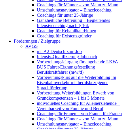
Coachings für Männer – von Mann zu Mann
Umschulungsnavigator – Einzelcoaching
Coachings für unter 25-Jährige
Ganzheitliche Betreuung – Begleitendes
Intensivcoaching nach § 16k
Coaching für Rehabilitand:innen
Coaching für Existenzgründer
Förderungen / Zielgruppe
AVGS
mit A2 Deutsch zum Job
Intensiv-Qualifizierung Jobcoach
Vorbereitungslehrgang für angehende LKW-
BUS Fahrer/Eignungsfestellung
Berufskraftfahrer (m/w/d)
Vorbereitungskurs auf die Weiterbildung im
Eisenbahnverkehr mit berufsbezogener
Sprachförderung
Vorbereitung Weiterbildungen Erwerb von
Grundkompetenzen – 1 bis 3 Monate
individuelles Coaching für Alleinerziehende –
Vereinbarkeit von Familie und Beruf
Coachings für Frauen – von Frauen für Frauen
Coachings für Männer – von Mann zu Mann
Umschulungsnavigator – Einzelcoaching