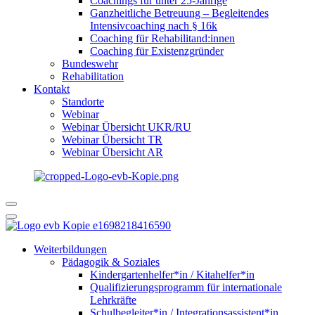
Coachings für unter 25-Jährige
Ganzheitliche Betreuung – Begleitendes
Intensivcoaching nach § 16k
Coaching für Rehabilitand:innen
Coaching für Existenzgründer
Bundeswehr
Rehabilitation
Kontakt
Standorte
Webinar
Webinar Übersicht UKR/RU
Webinar Übersicht TR
Webinar Übersicht AR
Weiterbildungen
Pädagogik & Soziales
Kindergartenhelfer*in / Kitahelfer*in
Qualifizierungsprogramm für internationale
Lehrkräfte
Schulbegleiter*in / Integrationsassistent*in