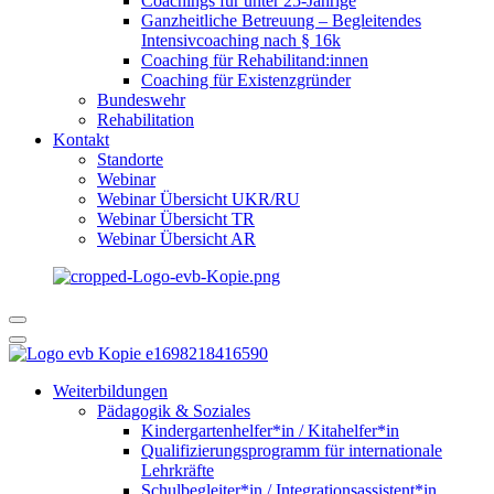
Coachings für unter 25-Jährige
Ganzheitliche Betreuung – Begleitendes
Intensivcoaching nach § 16k
Coaching für Rehabilitand:innen
Coaching für Existenzgründer
Bundeswehr
Rehabilitation
Kontakt
Standorte
Webinar
Webinar Übersicht UKR/RU
Webinar Übersicht TR
Webinar Übersicht AR
Weiterbildungen
Pädagogik & Soziales
Kindergartenhelfer*in / Kitahelfer*in
Qualifizierungsprogramm für internationale
Lehrkräfte
Schulbegleiter*in / Integrationsassistent*in