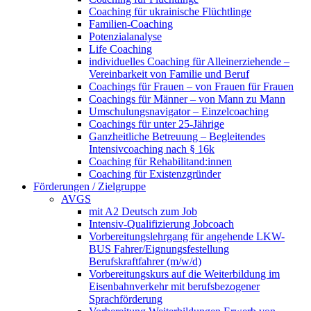
Coaching für ukrainische Flüchtlinge
Familien-Coaching
Potenzialanalyse
Life Coaching
individuelles Coaching für Alleinerziehende –
Vereinbarkeit von Familie und Beruf
Coachings für Frauen – von Frauen für Frauen
Coachings für Männer – von Mann zu Mann
Umschulungsnavigator – Einzelcoaching
Coachings für unter 25-Jährige
Ganzheitliche Betreuung – Begleitendes
Intensivcoaching nach § 16k
Coaching für Rehabilitand:innen
Coaching für Existenzgründer
Förderungen / Zielgruppe
AVGS
mit A2 Deutsch zum Job
Intensiv-Qualifizierung Jobcoach
Vorbereitungslehrgang für angehende LKW-
BUS Fahrer/Eignungsfestellung
Berufskraftfahrer (m/w/d)
Vorbereitungskurs auf die Weiterbildung im
Eisenbahnverkehr mit berufsbezogener
Sprachförderung