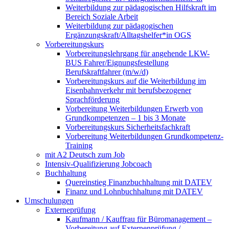
Weiterbildung zur pädagogischen Hilfskraft im
Bereich Soziale Arbeit
Weiterbildung zur pädagogischen
Ergänzungskraft/Alltagshelfer*in OGS
Vorbereitungskurs
Vorbereitungslehrgang für angehende LKW-
BUS Fahrer/Eignungsfestellung
Berufskraftfahrer (m/w/d)
Vorbereitungskurs auf die Weiterbildung im
Eisenbahnverkehr mit berufsbezogener
Sprachförderung
Vorbereitung Weiterbildungen Erwerb von
Grundkompetenzen – 1 bis 3 Monate
Vorbereitungskurs Sicherheitsfachkraft
Vorbereitung Weiterbildungen Grundkompetenz-
Training
mit A2 Deutsch zum Job
Intensiv-Qualifizierung Jobcoach
Buchhaltung
Quereinstieg Finanzbuchhaltung mit DATEV
Finanz und Lohnbuchhaltung mit DATEV
Umschulungen
Externeprüfung
Kaufmann / Kauffrau für Büromanagement –
Vorbereitung auf Externenprüfung /