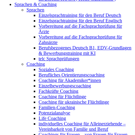
Sprachen & Coaching
Sprachen
Einzelsprachtraining für den Beruf Deutsch
Einzelsprachtraining für den Beruf Englisch
Vorbereitung auf die Fachsprachprüfung für
Ärzte
Vorbereitung auf die Fachsprachprüfung für
Zahnärzte
Berufsbezogenes Deutsch B1, EDV-Grundlagen
& Bewerbungstraining mit KI
telc Sprachprüfungen
Coaching
Soziales Coaching
Berufliches Orientierungscoaching
Coaching für Akademiker*innen
Einzelbewerbungscoaching
Fachkräfte Coaching
Coaching für Flüchtlinge
Coaching für ukrainische Flüchtlinge
Familien-Coaching
Potenzialanalyse
Life Coaching
individuelles Coaching für Alleinerziehende –
Vereinbarkeit von Familie und Beruf
Coachings für Frauen – von Frauen für Frauen