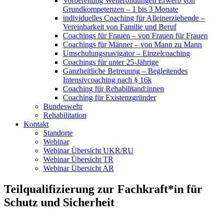
Vorbereitung Weiterbildungen Erwerb von
Grundkompetenzen – 1 bis 3 Monate
individuelles Coaching für Alleinerziehende –
Vereinbarkeit von Familie und Beruf
Coachings für Frauen – von Frauen für Frauen
Coachings für Männer – von Mann zu Mann
Umschulungsnavigator – Einzelcoaching
Coachings für unter 25-Jährige
Ganzheitliche Betreuung – Begleitendes
Intensivcoaching nach § 16k
Coaching für Rehabilitand:innen
Coaching für Existenzgründer
Bundeswehr
Rehabilitation
Kontakt
Standorte
Webinar
Webinar Übersicht UKR/RU
Webinar Übersicht TR
Webinar Übersicht AR
Teilqualifizierung zur Fachkraft*in für
Schutz und Sicherheit