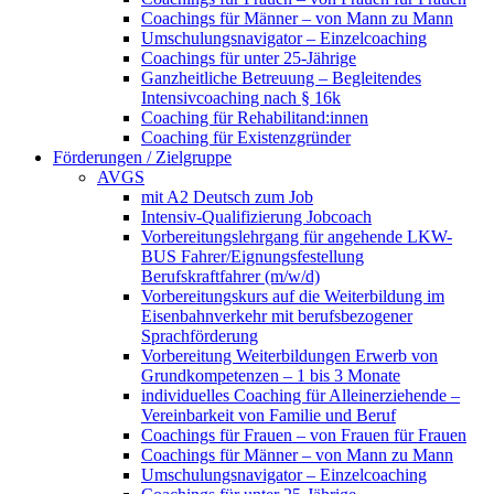
Coachings für Männer – von Mann zu Mann
Umschulungsnavigator – Einzelcoaching
Coachings für unter 25-Jährige
Ganzheitliche Betreuung – Begleitendes
Intensivcoaching nach § 16k
Coaching für Rehabilitand:innen
Coaching für Existenzgründer
Förderungen / Zielgruppe
AVGS
mit A2 Deutsch zum Job
Intensiv-Qualifizierung Jobcoach
Vorbereitungslehrgang für angehende LKW-
BUS Fahrer/Eignungsfestellung
Berufskraftfahrer (m/w/d)
Vorbereitungskurs auf die Weiterbildung im
Eisenbahnverkehr mit berufsbezogener
Sprachförderung
Vorbereitung Weiterbildungen Erwerb von
Grundkompetenzen – 1 bis 3 Monate
individuelles Coaching für Alleinerziehende –
Vereinbarkeit von Familie und Beruf
Coachings für Frauen – von Frauen für Frauen
Coachings für Männer – von Mann zu Mann
Umschulungsnavigator – Einzelcoaching