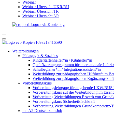
Webinar
Webinar Übersicht UKR/RU
Webinar Übersicht TR
Webinar Übersicht AR
Weiterbildungen
Pädagogik & Soziales
Kindergartenhelfer*in / Kitahelfer*in
Qualifizierungsprogramm für internationale Lehrkr
Schulbegleiter*in / Integrationsassistent*in
Weiterbildung zur pädagogischen Hilfskraft im Ber
Weiterbildung zur pädagogischen Ergänzungskraft
Vorbereitungskurs
Vorbereitungslehrgang für angehende LKW-BUS Fa
Vorbereitungskurs auf die Weiterbildung im Eise
Vorbereitung Weiterbildungen Erwerb von Grund
Vorbereitungskurs Sicherheitsfachkraft
Vorbereitung Weiterbildungen Grundkompetenz-T
mit A2 Deutsch zum Job