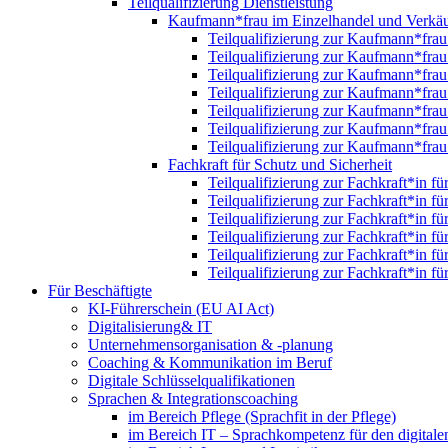
Teilqualifizierung Dienstleistung
Kaufmann*frau im Einzelhandel und Verkäu
Teilqualifizierung zur Kaufmann*fra
Teilqualifizierung zur Kaufmann*fra
Teilqualifizierung zur Kaufmann*fra
Teilqualifizierung zur Kaufmann*fra
Teilqualifizierung zur Kaufmann*fra
Teilqualifizierung zur Kaufmann*fra
Teilqualifizierung zur Kaufmann*fra
Fachkraft für Schutz und Sicherheit
Teilqualifizierung zur Fachkraft*in f
Teilqualifizierung zur Fachkraft*in f
Teilqualifizierung zur Fachkraft*in f
Teilqualifizierung zur Fachkraft*in f
Teilqualifizierung zur Fachkraft*in f
Teilqualifizierung zur Fachkraft*in f
Für Beschäftigte
KI-Führerschein (EU AI Act)
Digitalisierung& IT
Unternehmensorganisation & ‑planung
Coaching & Kommunikation im Beruf
Digitale Schlüsselqualifikationen
Sprachen & Integrationscoaching
im Bereich Pflege (Sprachfit in der Pflege)
im Bereich IT – Sprachkompetenz für den digitalen