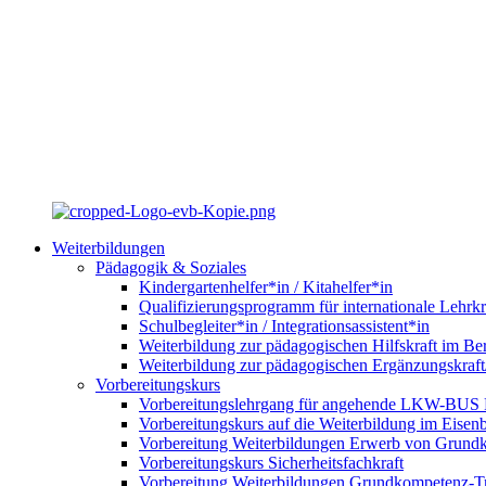
Weiterbildungen
Pädagogik & Soziales
Kindergartenhelfer*in / Kitahelfer*in
Qualifizierungsprogramm für internationale Lehrkr
Schulbegleiter*in / Integrationsassistent*in
Weiterbildung zur pädagogischen Hilfskraft im Ber
Weiterbildung zur pädagogischen Ergänzungskraft
Vorbereitungskurs
Vorbereitungslehrgang für angehende LKW-BUS Fa
Vorbereitungskurs auf die Weiterbildung im Eise
Vorbereitung Weiterbildungen Erwerb von Grund
Vorbereitungskurs Sicherheitsfachkraft
Vorbereitung Weiterbildungen Grundkompetenz-T