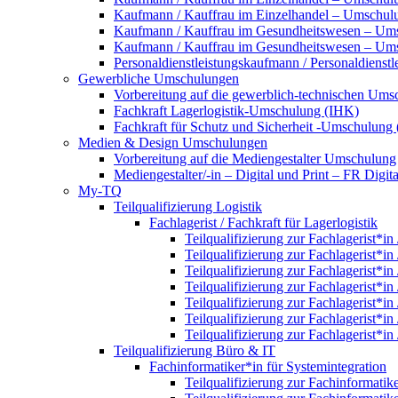
Kaufmann / Kauffrau im Einzelhandel – Umschulun
Kaufmann / Kauffrau im Gesundheitswesen – Um
Kaufmann / Kauffrau im Gesundheitswesen – Umsc
Personaldienstleistungskaufmann / Personaldienst
Gewerbliche Umschulungen
Vorbereitung auf die gewerblich-technischen Umsc
Fachkraft Lagerlogistik-Umschulung (IHK)
Fachkraft für Schutz und Sicherheit -Umschulung
Medien & Design Umschulungen
Vorbereitung auf die Mediengestalter Umschulung
Mediengestalter/-in – Digital und Print – FR Dig
My-TQ
Teilqualifizierung Logistik
Fachlagerist / Fachkraft für Lagerlogistik
Teilqualifizierung zur Fachlagerist*in
Teilqualifizierung zur Fachlagerist*in
Teilqualifizierung zur Fachlagerist*in
Teilqualifizierung zur Fachlagerist*in
Teilqualifizierung zur Fachlagerist*in
Teilqualifizierung zur Fachlagerist*in
Teilqualifizierung zur Fachlagerist*in
Teilqualifizierung Büro & IT
Fachinformatiker*in für Systemintegration
Teilqualifizierung zur Fachinformatik