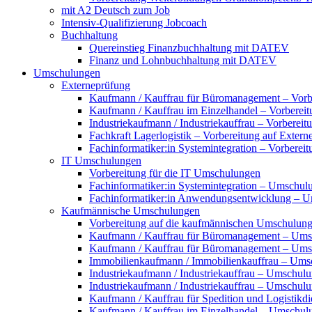
mit A2 Deutsch zum Job
Intensiv-Qualifizierung Jobcoach
Buchhaltung
Quereinstieg Finanzbuchhaltung mit DATEV
Finanz und Lohnbuchhaltung mit DATEV
Umschulungen
Externeprüfung
Kaufmann / Kauffrau für Büromanagement – Vorbe
Kaufmann / Kauffrau im Einzelhandel – Vorbereit
Industriekaufmann / Industriekauffrau – Vorberei
Fachkraft Lagerlogistik – Vorbereitung auf Exter
Fachinformatiker:in Systemintegration – Vorberei
IT Umschulungen
Vorbereitung für die IT Umschulungen
Fachinformatiker:in Systemintegration – Umschul
Fachinformatiker:in Anwendungsentwicklung – 
Kaufmännische Umschulungen
Vorbereitung auf die kaufmännischen Umschulun
Kaufmann / Kauffrau für Büromanagement – Ums
Kaufmann / Kauffrau für Büromanagement – Umsch
Immobilienkaufmann / Immobilienkauffrau – Ums
Industriekaufmann / Industriekauffrau – Umschul
Industriekaufmann / Industriekauffrau – Umschulun
Kaufmann / Kauffrau für Spedition und Logistikd
Kaufmann / Kauffrau im Einzelhandel – Umschul