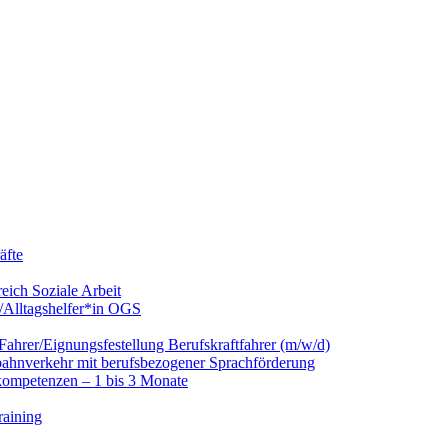
äfte
eich Soziale Arbeit
/Alltagshelfer*in OGS
hrer/Eignungsfestellung Berufskraftfahrer (m/w/d)
nbahnverkehr mit berufsbezogener Sprachförderung
kompetenzen – 1 bis 3 Monate
raining