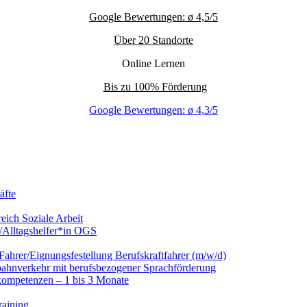
Google Bewertungen: ø 4,5/5
Über 20 Standorte
Online Lernen
Bis zu 100% Förderung
Google Bewertungen: ø 4,3/5
äfte
eich Soziale Arbeit
/Alltagshelfer*in OGS
hrer/Eignungsfestellung Berufskraftfahrer (m/w/d)
nbahnverkehr mit berufsbezogener Sprachförderung
kompetenzen – 1 bis 3 Monate
raining