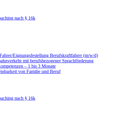
oaching nach § 16k
hrer/Eignungsfestellung Berufskraftfahrer (m/w/d)
nbahnverkehr mit berufsbezogener Sprachförderung
kompetenzen – 1 bis 3 Monate
einbarkeit von Familie und Beruf
oaching nach § 16k