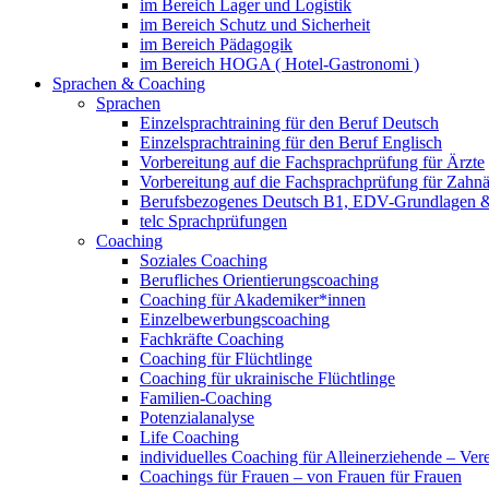
im Bereich Lager und Logistik
im Bereich Schutz und Sicherheit
im Bereich Pädagogik
im Bereich HOGA ( Hotel-Gastronomi )
Sprachen & Coaching
Sprachen
Einzelsprachtraining für den Beruf Deutsch
Einzelsprachtraining für den Beruf Englisch
Vorbereitung auf die Fachsprachprüfung für Ärzte
Vorbereitung auf die Fachsprachprüfung für Zahnä
Berufsbezogenes Deutsch B1, EDV-Grundlagen &
telc Sprachprüfungen
Coaching
Soziales Coaching
Berufliches Orientierungscoaching
Coaching für Akademiker*innen
Einzelbewerbungscoaching
Fachkräfte Coaching
Coaching für Flüchtlinge
Coaching für ukrainische Flüchtlinge
Familien-Coaching
Potenzialanalyse
Life Coaching
individuelles Coaching für Alleinerziehende – Ver
Coachings für Frauen – von Frauen für Frauen