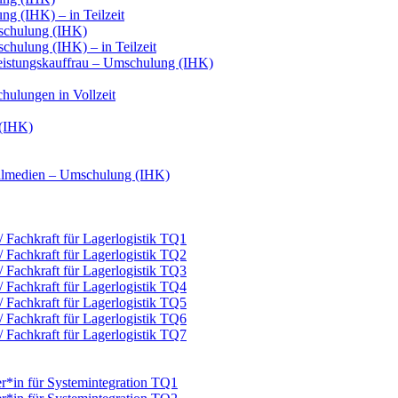
g (IHK) – in Teilzeit
schulung (IHK)
hulung (IHK) – in Teilzeit
leistungskauffrau – Umschulung (IHK)
hulungen in Vollzeit
 (IHK)
italmedien – Umschulung (IHK)
 / Fachkraft für Lagerlogistik TQ1
 / Fachkraft für Lagerlogistik TQ2
 / Fachkraft für Lagerlogistik TQ3
 / Fachkraft für Lagerlogistik TQ4
 / Fachkraft für Lagerlogistik TQ5
 / Fachkraft für Lagerlogistik TQ6
 / Fachkraft für Lagerlogistik TQ7
er*in für Systemintegration TQ1