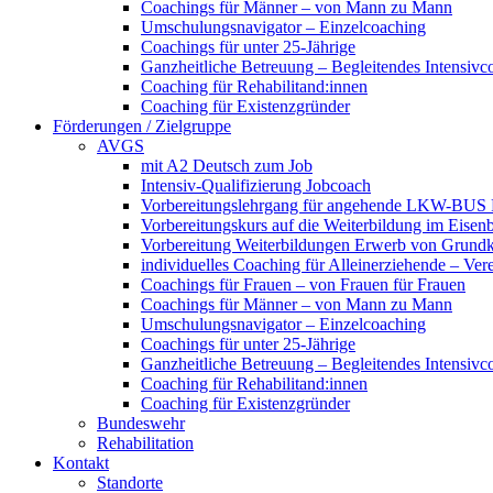
Coachings für Männer – von Mann zu Mann
Umschulungsnavigator – Einzelcoaching
Coachings für unter 25-Jährige
Ganzheitliche Betreuung – Begleitendes Intensivc
Coaching für Rehabilitand:innen
Coaching für Existenzgründer
Förderungen / Zielgruppe
AVGS
mit A2 Deutsch zum Job
Intensiv-Qualifizierung Jobcoach
Vorbereitungslehrgang für angehende LKW-BUS Fa
Vorbereitungskurs auf die Weiterbildung im Eise
Vorbereitung Weiterbildungen Erwerb von Grund
individuelles Coaching für Alleinerziehende – Ver
Coachings für Frauen – von Frauen für Frauen
Coachings für Männer – von Mann zu Mann
Umschulungsnavigator – Einzelcoaching
Coachings für unter 25-Jährige
Ganzheitliche Betreuung – Begleitendes Intensivc
Coaching für Rehabilitand:innen
Coaching für Existenzgründer
Bundeswehr
Rehabilitation
Kontakt
Standorte