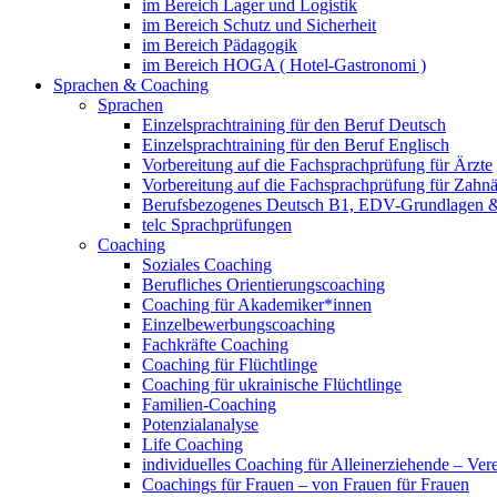
im Bereich Lager und Logistik
im Bereich Schutz und Sicherheit
im Bereich Pädagogik
im Bereich HOGA ( Hotel-Gastronomi )
Sprachen & Coaching
Sprachen
Einzelsprachtraining für den Beruf Deutsch
Einzelsprachtraining für den Beruf Englisch
Vorbereitung auf die Fachsprachprüfung für Ärzte
Vorbereitung auf die Fachsprachprüfung für Zahnä
Berufsbezogenes Deutsch B1, EDV-Grundlagen &
telc Sprachprüfungen
Coaching
Soziales Coaching
Berufliches Orientierungscoaching
Coaching für Akademiker*innen
Einzelbewerbungscoaching
Fachkräfte Coaching
Coaching für Flüchtlinge
Coaching für ukrainische Flüchtlinge
Familien-Coaching
Potenzialanalyse
Life Coaching
individuelles Coaching für Alleinerziehende – Ver
Coachings für Frauen – von Frauen für Frauen