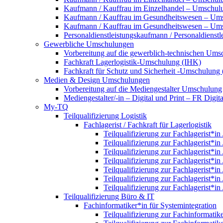
Kaufmann / Kauffrau im Einzelhandel – Umschulun
Kaufmann / Kauffrau im Gesundheitswesen – Um
Kaufmann / Kauffrau im Gesundheitswesen – Umsc
Personaldienstleistungskaufmann / Personaldienst
Gewerbliche Umschulungen
Vorbereitung auf die gewerblich-technischen Umsc
Fachkraft Lagerlogistik-Umschulung (IHK)
Fachkraft für Schutz und Sicherheit -Umschulung
Medien & Design Umschulungen
Vorbereitung auf die Mediengestalter Umschulung
Mediengestalter/-in – Digital und Print – FR Dig
My-TQ
Teilqualifizierung Logistik
Fachlagerist / Fachkraft für Lagerlogistik
Teilqualifizierung zur Fachlagerist*in
Teilqualifizierung zur Fachlagerist*in
Teilqualifizierung zur Fachlagerist*in
Teilqualifizierung zur Fachlagerist*in
Teilqualifizierung zur Fachlagerist*in
Teilqualifizierung zur Fachlagerist*in
Teilqualifizierung zur Fachlagerist*in
Teilqualifizierung Büro & IT
Fachinformatiker*in für Systemintegration
Teilqualifizierung zur Fachinformatik