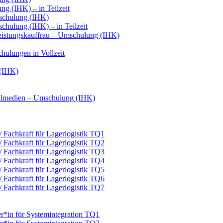
g (IHK) – in Teilzeit
schulung (IHK)
hulung (IHK) – in Teilzeit
leistungskauffrau – Umschulung (IHK)
hulungen in Vollzeit
 (IHK)
italmedien – Umschulung (IHK)
 / Fachkraft für Lagerlogistik TQ1
 / Fachkraft für Lagerlogistik TQ2
 / Fachkraft für Lagerlogistik TQ3
 / Fachkraft für Lagerlogistik TQ4
 / Fachkraft für Lagerlogistik TQ5
 / Fachkraft für Lagerlogistik TQ6
 / Fachkraft für Lagerlogistik TQ7
er*in für Systemintegration TQ1