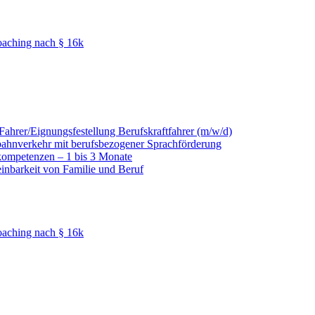
oaching nach § 16k
hrer/Eignungsfestellung Berufskraftfahrer (m/w/d)
nbahnverkehr mit berufsbezogener Sprachförderung
kompetenzen – 1 bis 3 Monate
einbarkeit von Familie und Beruf
oaching nach § 16k