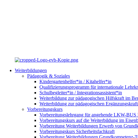
Weiterbildungen
Pädagogik & Soziales
Kindergartenhelfer*in / Kitahelfer*in
Qualifizierungsprogramm für internationale Lehrkr
Schulbegleiter*in / Integrationsassistent*in
Weiterbildung zur pädagogischen Hilfskraft im Ber
Weiterbildung zur pädagogischen Ergänzungskraft
Vorbereitungskurs
Vorbereitungslehrgang für angehende LKW-BUS Fa
Vorbereitungskurs auf die Weiterbildung im Eise
Vorbereitung Weiterbildungen Erwerb von Grund
Vorbereitungskurs Sicherheitsfachkraft
Vorbereitung Weiterbildungen Grundkompetenz-T