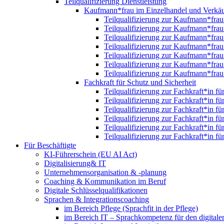
Teilqualifizierung Dienstleistung
Kaufmann*frau im Einzelhandel und Verkäu
Teilqualifizierung zur Kaufmann*fra
Teilqualifizierung zur Kaufmann*fra
Teilqualifizierung zur Kaufmann*fra
Teilqualifizierung zur Kaufmann*fra
Teilqualifizierung zur Kaufmann*fra
Teilqualifizierung zur Kaufmann*fra
Teilqualifizierung zur Kaufmann*fra
Fachkraft für Schutz und Sicherheit
Teilqualifizierung zur Fachkraft*in f
Teilqualifizierung zur Fachkraft*in f
Teilqualifizierung zur Fachkraft*in f
Teilqualifizierung zur Fachkraft*in f
Teilqualifizierung zur Fachkraft*in f
Teilqualifizierung zur Fachkraft*in f
Für Beschäftigte
KI-Führerschein (EU AI Act)
Digitalisierung& IT
Unternehmensorganisation & ‑planung
Coaching & Kommunikation im Beruf
Digitale Schlüsselqualifikationen
Sprachen & Integrationscoaching
im Bereich Pflege (Sprachfit in der Pflege)
im Bereich IT – Sprachkompetenz für den digitalen