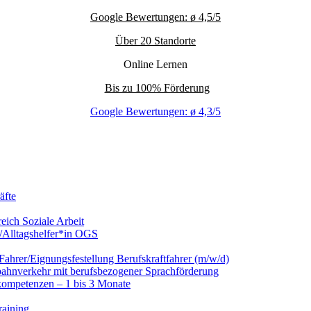
Google Bewertungen: ø 4,5/5
Über 20 Standorte
Online Lernen
Bis zu 100% Förderung
Google Bewertungen: ø 4,3/5
äfte
eich Soziale Arbeit
/Alltagshelfer*in OGS
hrer/Eignungsfestellung Berufskraftfahrer (m/w/d)
nbahnverkehr mit berufsbezogener Sprachförderung
kompetenzen – 1 bis 3 Monate
raining