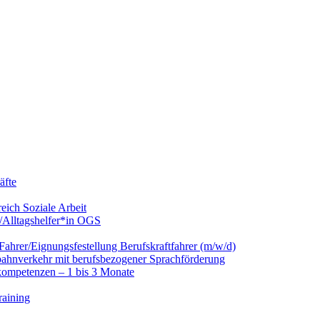
äfte
eich Soziale Arbeit
/Alltagshelfer*in OGS
hrer/Eignungsfestellung Berufskraftfahrer (m/w/d)
nbahnverkehr mit berufsbezogener Sprachförderung
kompetenzen – 1 bis 3 Monate
raining