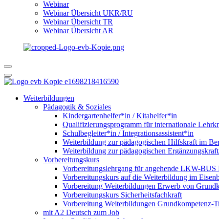
Webinar
Webinar Übersicht UKR/RU
Webinar Übersicht TR
Webinar Übersicht AR
Weiterbildungen
Pädagogik & Soziales
Kindergartenhelfer*in / Kitahelfer*in
Qualifizierungsprogramm für internationale Lehrkr
Schulbegleiter*in / Integrationsassistent*in
Weiterbildung zur pädagogischen Hilfskraft im Ber
Weiterbildung zur pädagogischen Ergänzungskraft
Vorbereitungskurs
Vorbereitungslehrgang für angehende LKW-BUS Fa
Vorbereitungskurs auf die Weiterbildung im Eise
Vorbereitung Weiterbildungen Erwerb von Grund
Vorbereitungskurs Sicherheitsfachkraft
Vorbereitung Weiterbildungen Grundkompetenz-T
mit A2 Deutsch zum Job