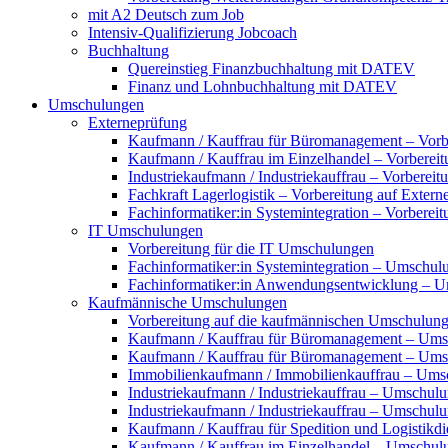
mit A2 Deutsch zum Job
Intensiv-Qualifizierung Jobcoach
Buchhaltung
Quereinstieg Finanzbuchhaltung mit DATEV
Finanz und Lohnbuchhaltung mit DATEV
Umschulungen
Externeprüfung
Kaufmann / Kauffrau für Büromanagement – Vorbe
Kaufmann / Kauffrau im Einzelhandel – Vorbereit
Industriekaufmann / Industriekauffrau – Vorberei
Fachkraft Lagerlogistik – Vorbereitung auf Exter
Fachinformatiker:in Systemintegration – Vorberei
IT Umschulungen
Vorbereitung für die IT Umschulungen
Fachinformatiker:in Systemintegration – Umschul
Fachinformatiker:in Anwendungsentwicklung – 
Kaufmännische Umschulungen
Vorbereitung auf die kaufmännischen Umschulun
Kaufmann / Kauffrau für Büromanagement – Ums
Kaufmann / Kauffrau für Büromanagement – Umsch
Immobilienkaufmann / Immobilienkauffrau – Ums
Industriekaufmann / Industriekauffrau – Umschul
Industriekaufmann / Industriekauffrau – Umschulun
Kaufmann / Kauffrau für Spedition und Logistikd
Kaufmann / Kauffrau im Einzelhandel – Umschul