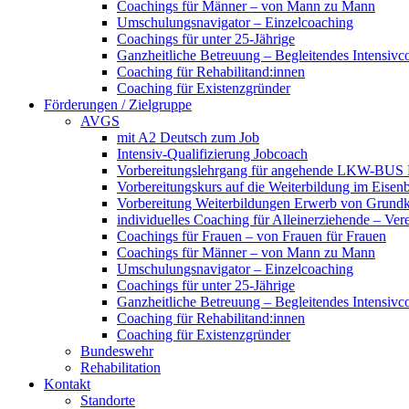
Coachings für Männer – von Mann zu Mann
Umschulungsnavigator – Einzelcoaching
Coachings für unter 25-Jährige
Ganzheitliche Betreuung – Begleitendes Intensivc
Coaching für Rehabilitand:innen
Coaching für Existenzgründer
Förderungen / Zielgruppe
AVGS
mit A2 Deutsch zum Job
Intensiv-Qualifizierung Jobcoach
Vorbereitungslehrgang für angehende LKW-BUS Fa
Vorbereitungskurs auf die Weiterbildung im Eise
Vorbereitung Weiterbildungen Erwerb von Grund
individuelles Coaching für Alleinerziehende – Ver
Coachings für Frauen – von Frauen für Frauen
Coachings für Männer – von Mann zu Mann
Umschulungsnavigator – Einzelcoaching
Coachings für unter 25-Jährige
Ganzheitliche Betreuung – Begleitendes Intensivc
Coaching für Rehabilitand:innen
Coaching für Existenzgründer
Bundeswehr
Rehabilitation
Kontakt
Standorte