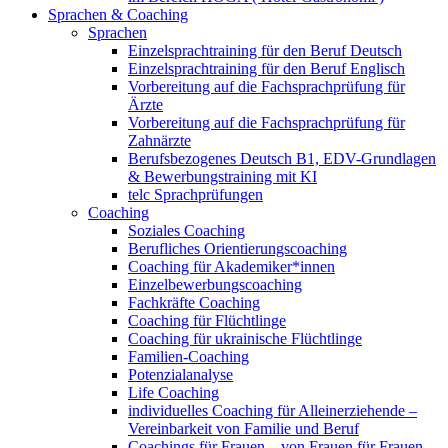
Sprachen & Coaching
Sprachen
Einzelsprachtraining für den Beruf Deutsch
Einzelsprachtraining für den Beruf Englisch
Vorbereitung auf die Fachsprachprüfung für
Ärzte
Vorbereitung auf die Fachsprachprüfung für
Zahnärzte
Berufsbezogenes Deutsch B1, EDV-Grundlagen
& Bewerbungstraining mit KI
telc Sprachprüfungen
Coaching
Soziales Coaching
Berufliches Orientierungscoaching
Coaching für Akademiker*innen
Einzelbewerbungscoaching
Fachkräfte Coaching
Coaching für Flüchtlinge
Coaching für ukrainische Flüchtlinge
Familien-Coaching
Potenzialanalyse
Life Coaching
individuelles Coaching für Alleinerziehende –
Vereinbarkeit von Familie und Beruf
Coachings für Frauen – von Frauen für Frauen