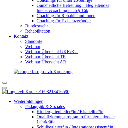
Coachings für unter 25-Jährige
Ganzheitliche Betreuung – Begleitendes
Intensivcoaching nach § 16k
Coaching für Rehabilitand:innen
Coaching für Existenzgründer
Bundeswehr
Rehabilitation
Kontakt
Standorte
Webinar
Webinar Übersicht UKR/RU
Webinar Übersicht TR
Webinar Übersicht AR
Weiterbildungen
Pädagogik & Soziales
Kindergartenhelfer*in / Kitahelfer*in
Qualifizierungsprogramm für internationale
Lehrkräfte
Schulbegleiter*in / Integrationsassistent*in