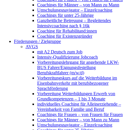
Coachings für Männer – von Mann zu Mann
Umschulungsnavigator – Einzelcoaching
Coachings für unter 25-Jährige
Ganzheitliche Betreuung – Begleitendes
Intensivcoaching nach § 16k
Coaching für Rehabilitand:innen
Coaching für Existenzgründer
Förderungen / Zielgruppe
AVGS
mit A2 Deutsch zum Job
Intensiv-Qualifizierung Jobcoach
Vorbereitungslehrgang für angehende LKW-
BUS Fahrer/Eignungsfestellung
Berufskraftfahrer (m/w/d)
Vorbereitungskurs auf die Weiterbildung im
Eisenbahnverkehr mit berufsbezogener
Sprachförderung
Vorbereitung Weiterbildungen Erwerb von
Grundkompetenzen – 1 bis 3 Monate
individuelles Coaching für Alleinerziehende –
Vereinbarkeit von Familie und Beruf
Coachings für Frauen – von Frauen für Frauen
Coachings für Männer – von Mann zu Mann
Umschulungsnavigator – Einzelcoaching