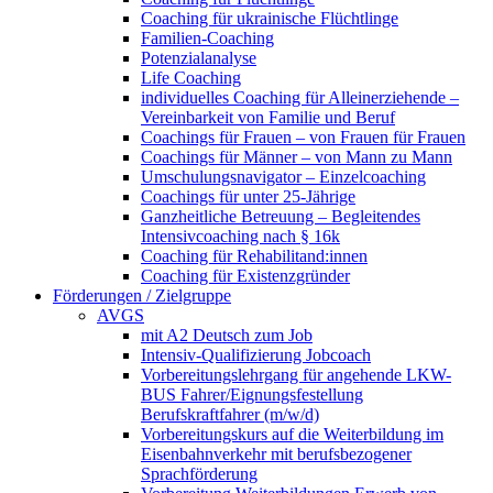
Coaching für ukrainische Flüchtlinge
Familien-Coaching
Potenzialanalyse
Life Coaching
individuelles Coaching für Alleinerziehende –
Vereinbarkeit von Familie und Beruf
Coachings für Frauen – von Frauen für Frauen
Coachings für Männer – von Mann zu Mann
Umschulungsnavigator – Einzelcoaching
Coachings für unter 25-Jährige
Ganzheitliche Betreuung – Begleitendes
Intensivcoaching nach § 16k
Coaching für Rehabilitand:innen
Coaching für Existenzgründer
Förderungen / Zielgruppe
AVGS
mit A2 Deutsch zum Job
Intensiv-Qualifizierung Jobcoach
Vorbereitungslehrgang für angehende LKW-
BUS Fahrer/Eignungsfestellung
Berufskraftfahrer (m/w/d)
Vorbereitungskurs auf die Weiterbildung im
Eisenbahnverkehr mit berufsbezogener
Sprachförderung