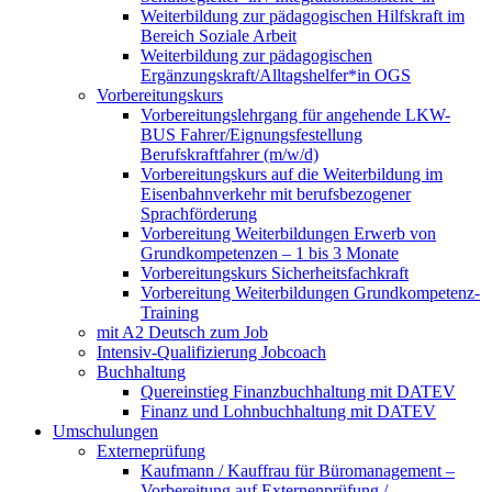
Weiterbildung zur pädagogischen Hilfskraft im
Bereich Soziale Arbeit
Weiterbildung zur pädagogischen
Ergänzungskraft/Alltagshelfer*in OGS
Vorbereitungskurs
Vorbereitungslehrgang für angehende LKW-
BUS Fahrer/Eignungsfestellung
Berufskraftfahrer (m/w/d)
Vorbereitungskurs auf die Weiterbildung im
Eisenbahnverkehr mit berufsbezogener
Sprachförderung
Vorbereitung Weiterbildungen Erwerb von
Grundkompetenzen – 1 bis 3 Monate
Vorbereitungskurs Sicherheitsfachkraft
Vorbereitung Weiterbildungen Grundkompetenz-
Training
mit A2 Deutsch zum Job
Intensiv-Qualifizierung Jobcoach
Buchhaltung
Quereinstieg Finanzbuchhaltung mit DATEV
Finanz und Lohnbuchhaltung mit DATEV
Umschulungen
Externeprüfung
Kaufmann / Kauffrau für Büromanagement –
Vorbereitung auf Externenprüfung /