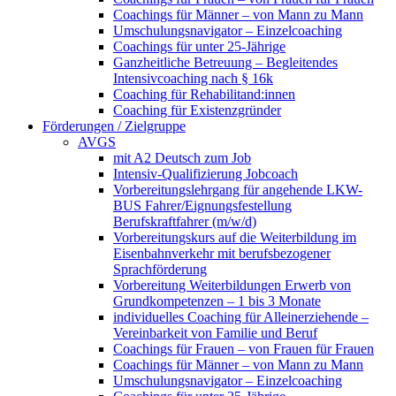
Coachings für Männer – von Mann zu Mann
Umschulungsnavigator – Einzelcoaching
Coachings für unter 25-Jährige
Ganzheitliche Betreuung – Begleitendes
Intensivcoaching nach § 16k
Coaching für Rehabilitand:innen
Coaching für Existenzgründer
Förderungen / Zielgruppe
AVGS
mit A2 Deutsch zum Job
Intensiv-Qualifizierung Jobcoach
Vorbereitungslehrgang für angehende LKW-
BUS Fahrer/Eignungsfestellung
Berufskraftfahrer (m/w/d)
Vorbereitungskurs auf die Weiterbildung im
Eisenbahnverkehr mit berufsbezogener
Sprachförderung
Vorbereitung Weiterbildungen Erwerb von
Grundkompetenzen – 1 bis 3 Monate
individuelles Coaching für Alleinerziehende –
Vereinbarkeit von Familie und Beruf
Coachings für Frauen – von Frauen für Frauen
Coachings für Männer – von Mann zu Mann
Umschulungsnavigator – Einzelcoaching