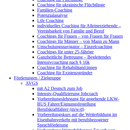
Coaching für ukrainische Flüchtlinge
Familien-Coaching
Potenzialanalyse
Life Coaching
individuelles Coaching für Alleinerziehende –
Vereinbarkeit von Familie und Beruf
Coachings für Frauen – von Frauen für Frauen
Coachings für Männer – von Mann zu Mann
Umschulungsnavigator – Einzelcoaching
Coachings für unter 25-Jährige
Ganzheitliche Betreuung – Begleitendes
Intensivcoaching nach § 16k
Coaching für Rehabilitand:innen
Coaching für Existenzgründer
Förderungen / Zielgruppe
AVGS
mit A2 Deutsch zum Job
Intensiv-Qualifizierung Jobcoach
Vorbereitungslehrgang für angehende LKW-
BUS Fahrer/Eignungsfestellung
Berufskraftfahrer (m/w/d)
Vorbereitungskurs auf die Weiterbildung im
Eisenbahnverkehr mit berufsbezogener
Sprachförderung