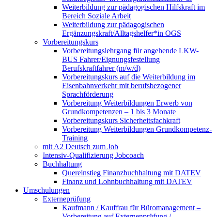
Weiterbildung zur pädagogischen Hilfskraft im
Bereich Soziale Arbeit
Weiterbildung zur pädagogischen
Ergänzungskraft/Alltagshelfer*in OGS
Vorbereitungskurs
Vorbereitungslehrgang für angehende LKW-
BUS Fahrer/Eignungsfestellung
Berufskraftfahrer (m/w/d)
Vorbereitungskurs auf die Weiterbildung im
Eisenbahnverkehr mit berufsbezogener
Sprachförderung
Vorbereitung Weiterbildungen Erwerb von
Grundkompetenzen – 1 bis 3 Monate
Vorbereitungskurs Sicherheitsfachkraft
Vorbereitung Weiterbildungen Grundkompetenz-
Training
mit A2 Deutsch zum Job
Intensiv-Qualifizierung Jobcoach
Buchhaltung
Quereinstieg Finanzbuchhaltung mit DATEV
Finanz und Lohnbuchhaltung mit DATEV
Umschulungen
Externeprüfung
Kaufmann / Kauffrau für Büromanagement –
Vorbereitung auf Externenprüfung /