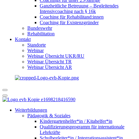
Coachings für unter 25-Jährige
Ganzheitliche Betreuung – Begleitendes
Intensivcoaching nach § 16k
Coaching für Rehabilitand:innen
Coaching für Existenzgründer
Bundeswehr
Rehabilitation
Kontakt
Standorte
Webinar
Webinar Übersicht UKR/RU
Webinar Übersicht TR
Webinar Übersicht AR
Weiterbildungen
Pädagogik & Soziales
Kindergartenhelfer*in / Kitahelfer*in
Qualifizierungsprogramm für internationale
Lehrkräfte
Schulbegleiter*in / Integrationsassistent*in