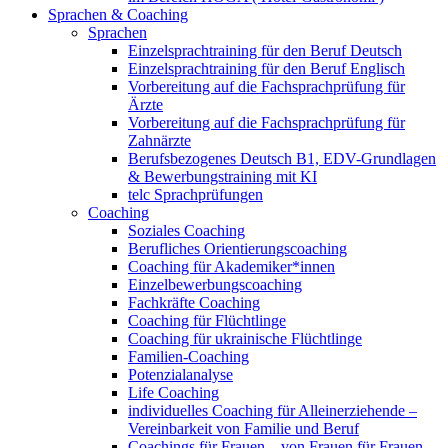
Sprachen & Coaching
Sprachen
Einzelsprachtraining für den Beruf Deutsch
Einzelsprachtraining für den Beruf Englisch
Vorbereitung auf die Fachsprachprüfung für
Ärzte
Vorbereitung auf die Fachsprachprüfung für
Zahnärzte
Berufsbezogenes Deutsch B1, EDV-Grundlagen
& Bewerbungstraining mit KI
telc Sprachprüfungen
Coaching
Soziales Coaching
Berufliches Orientierungscoaching
Coaching für Akademiker*innen
Einzelbewerbungscoaching
Fachkräfte Coaching
Coaching für Flüchtlinge
Coaching für ukrainische Flüchtlinge
Familien-Coaching
Potenzialanalyse
Life Coaching
individuelles Coaching für Alleinerziehende –
Vereinbarkeit von Familie und Beruf
Coachings für Frauen – von Frauen für Frauen