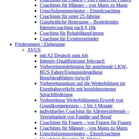
Coachings für Männer – von Mann zu Mann
Umschulungsnavigator – Einzelcoaching
Coachings für unter 25-Jährige
Ganzheitliche Betreuung – Begleitendes
Intensivcoaching nach § 16k
Coaching für Rehabilitand:innen
Coaching für Existenzgründer
Förderungen / Zielgruppe
AVGS
mit A2 Deutsch zum Job
Intensiv-Qualifizierung Jobcoach
Vorbereitungslehrgang für angehende LKW-
BUS Fahrer/Eignungsfestellung
Berufskraftfahrer (m/w/d)
Vorbereitungskurs auf die Weiterbildung im
Eisenbahnverkehr mit berufsbezogener
Sprachförderung
Vorbereitung Weiterbildungen Erwerb von
Grundkompetenzen – 1 bis 3 Monate
individuelles Coaching für Alleinerziehende –
Vereinbarkeit von Familie und Beruf
Coachings für Frauen – von Frauen für Frauen
Coachings für Männer – von Mann zu Mann
Umschulungsnavigator – Einzelcoaching