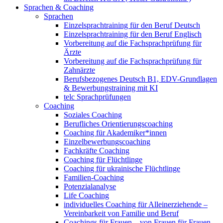
Sprachen & Coaching
Sprachen
Einzelsprachtraining für den Beruf Deutsch
Einzelsprachtraining für den Beruf Englisch
Vorbereitung auf die Fachsprachprüfung für
Ärzte
Vorbereitung auf die Fachsprachprüfung für
Zahnärzte
Berufsbezogenes Deutsch B1, EDV-Grundlagen
& Bewerbungstraining mit KI
telc Sprachprüfungen
Coaching
Soziales Coaching
Berufliches Orientierungscoaching
Coaching für Akademiker*innen
Einzelbewerbungscoaching
Fachkräfte Coaching
Coaching für Flüchtlinge
Coaching für ukrainische Flüchtlinge
Familien-Coaching
Potenzialanalyse
Life Coaching
individuelles Coaching für Alleinerziehende –
Vereinbarkeit von Familie und Beruf
Coachings für Frauen – von Frauen für Frauen