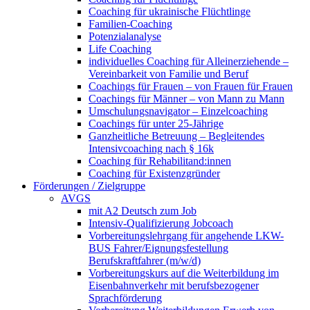
Coaching für ukrainische Flüchtlinge
Familien-Coaching
Potenzialanalyse
Life Coaching
individuelles Coaching für Alleinerziehende –
Vereinbarkeit von Familie und Beruf
Coachings für Frauen – von Frauen für Frauen
Coachings für Männer – von Mann zu Mann
Umschulungsnavigator – Einzelcoaching
Coachings für unter 25-Jährige
Ganzheitliche Betreuung – Begleitendes
Intensivcoaching nach § 16k
Coaching für Rehabilitand:innen
Coaching für Existenzgründer
Förderungen / Zielgruppe
AVGS
mit A2 Deutsch zum Job
Intensiv-Qualifizierung Jobcoach
Vorbereitungslehrgang für angehende LKW-
BUS Fahrer/Eignungsfestellung
Berufskraftfahrer (m/w/d)
Vorbereitungskurs auf die Weiterbildung im
Eisenbahnverkehr mit berufsbezogener
Sprachförderung