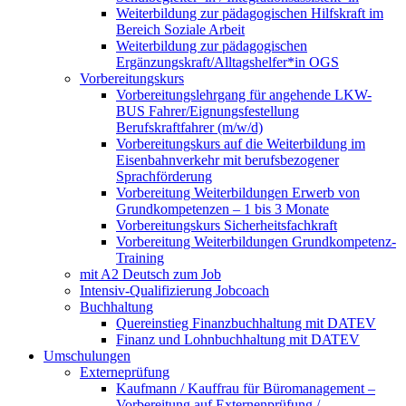
Weiterbildung zur pädagogischen Hilfskraft im
Bereich Soziale Arbeit
Weiterbildung zur pädagogischen
Ergänzungskraft/Alltagshelfer*in OGS
Vorbereitungskurs
Vorbereitungslehrgang für angehende LKW-
BUS Fahrer/Eignungsfestellung
Berufskraftfahrer (m/w/d)
Vorbereitungskurs auf die Weiterbildung im
Eisenbahnverkehr mit berufsbezogener
Sprachförderung
Vorbereitung Weiterbildungen Erwerb von
Grundkompetenzen – 1 bis 3 Monate
Vorbereitungskurs Sicherheitsfachkraft
Vorbereitung Weiterbildungen Grundkompetenz-
Training
mit A2 Deutsch zum Job
Intensiv-Qualifizierung Jobcoach
Buchhaltung
Quereinstieg Finanzbuchhaltung mit DATEV
Finanz und Lohnbuchhaltung mit DATEV
Umschulungen
Externeprüfung
Kaufmann / Kauffrau für Büromanagement –
Vorbereitung auf Externenprüfung /