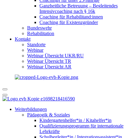
Coachings für unter 25-Jährige
Ganzheitliche Betreuung – Begleitendes
Intensivcoaching nach § 16k
Coaching für Rehabilitand:innen
Coaching für Existenzgründer
Bundeswehr
Rehabilitation
Kontakt
Standorte
Webinar
Webinar Übersicht UKR/RU
Webinar Übersicht TR
Webinar Übersicht AR
Weiterbildungen
Pädagogik & Soziales
Kindergartenhelfer*in / Kitahelfer*in
Qualifizierungsprogramm für internationale
Lehrkräfte
Schulbegleiter*in / Integrationsassistent*in