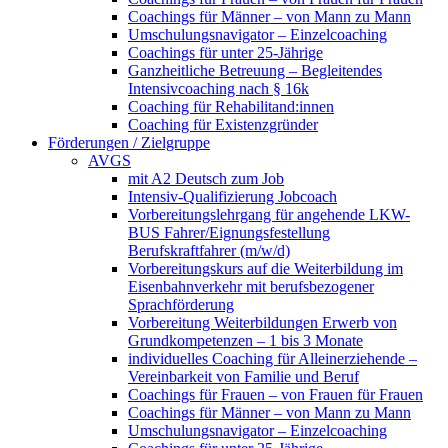
Coachings für Männer – von Mann zu Mann
Umschulungsnavigator – Einzelcoaching
Coachings für unter 25-Jährige
Ganzheitliche Betreuung – Begleitendes
Intensivcoaching nach § 16k
Coaching für Rehabilitand:innen
Coaching für Existenzgründer
Förderungen / Zielgruppe
AVGS
mit A2 Deutsch zum Job
Intensiv-Qualifizierung Jobcoach
Vorbereitungslehrgang für angehende LKW-
BUS Fahrer/Eignungsfestellung
Berufskraftfahrer (m/w/d)
Vorbereitungskurs auf die Weiterbildung im
Eisenbahnverkehr mit berufsbezogener
Sprachförderung
Vorbereitung Weiterbildungen Erwerb von
Grundkompetenzen – 1 bis 3 Monate
individuelles Coaching für Alleinerziehende –
Vereinbarkeit von Familie und Beruf
Coachings für Frauen – von Frauen für Frauen
Coachings für Männer – von Mann zu Mann
Umschulungsnavigator – Einzelcoaching