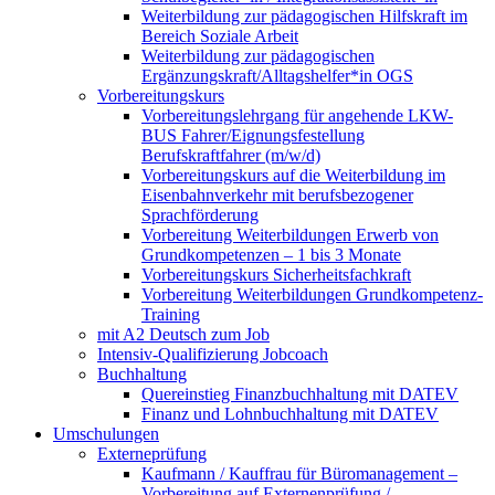
Weiterbildung zur pädagogischen Hilfskraft im
Bereich Soziale Arbeit
Weiterbildung zur pädagogischen
Ergänzungskraft/Alltagshelfer*in OGS
Vorbereitungskurs
Vorbereitungslehrgang für angehende LKW-
BUS Fahrer/Eignungsfestellung
Berufskraftfahrer (m/w/d)
Vorbereitungskurs auf die Weiterbildung im
Eisenbahnverkehr mit berufsbezogener
Sprachförderung
Vorbereitung Weiterbildungen Erwerb von
Grundkompetenzen – 1 bis 3 Monate
Vorbereitungskurs Sicherheitsfachkraft
Vorbereitung Weiterbildungen Grundkompetenz-
Training
mit A2 Deutsch zum Job
Intensiv-Qualifizierung Jobcoach
Buchhaltung
Quereinstieg Finanzbuchhaltung mit DATEV
Finanz und Lohnbuchhaltung mit DATEV
Umschulungen
Externeprüfung
Kaufmann / Kauffrau für Büromanagement –
Vorbereitung auf Externenprüfung /