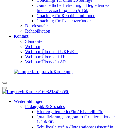
Coachings für unter 25-Jährige
Ganzheitliche Betreuung – Begleitendes
Intensivcoaching nach § 16k
Coaching für Rehabilitand:innen
Coaching für Existenzgründer
Bundeswehr
Rehabilitation
Kontakt
Standorte
Webinar
Webinar Übersicht UKR/RU
Webinar Übersicht TR
Webinar Übersicht AR
Weiterbildungen
Pädagogik & Soziales
Kindergartenhelfer*in / Kitahelfer*in
Qualifizierungsprogramm für internationale
Lehrkräfte
Schulbegleiter*in / Integrationsassistent*in