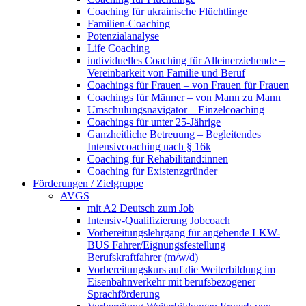
Coaching für ukrainische Flüchtlinge
Familien-Coaching
Potenzialanalyse
Life Coaching
individuelles Coaching für Alleinerziehende –
Vereinbarkeit von Familie und Beruf
Coachings für Frauen – von Frauen für Frauen
Coachings für Männer – von Mann zu Mann
Umschulungsnavigator – Einzelcoaching
Coachings für unter 25-Jährige
Ganzheitliche Betreuung – Begleitendes
Intensivcoaching nach § 16k
Coaching für Rehabilitand:innen
Coaching für Existenzgründer
Förderungen / Zielgruppe
AVGS
mit A2 Deutsch zum Job
Intensiv-Qualifizierung Jobcoach
Vorbereitungslehrgang für angehende LKW-
BUS Fahrer/Eignungsfestellung
Berufskraftfahrer (m/w/d)
Vorbereitungskurs auf die Weiterbildung im
Eisenbahnverkehr mit berufsbezogener
Sprachförderung