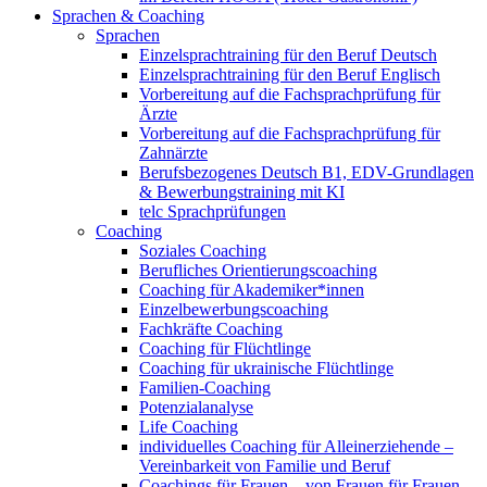
Sprachen & Coaching
Sprachen
Einzelsprachtraining für den Beruf Deutsch
Einzelsprachtraining für den Beruf Englisch
Vorbereitung auf die Fachsprachprüfung für
Ärzte
Vorbereitung auf die Fachsprachprüfung für
Zahnärzte
Berufsbezogenes Deutsch B1, EDV-Grundlagen
& Bewerbungstraining mit KI
telc Sprachprüfungen
Coaching
Soziales Coaching
Berufliches Orientierungscoaching
Coaching für Akademiker*innen
Einzelbewerbungscoaching
Fachkräfte Coaching
Coaching für Flüchtlinge
Coaching für ukrainische Flüchtlinge
Familien-Coaching
Potenzialanalyse
Life Coaching
individuelles Coaching für Alleinerziehende –
Vereinbarkeit von Familie und Beruf
Coachings für Frauen – von Frauen für Frauen