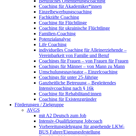
Berufliches Orientierungscoaching
Coaching für Akademiker*innen
Einzelbewerbungscoaching
Fachkräfte Coaching
Coaching für Flüchtlinge
Coaching für ukrainische Flüchtlinge
Familien-Coaching
Potenzialanalyse
Life Coaching
individuelles Coaching für Alleinerziehende –
Vereinbarkeit von Familie und Beruf
Coachings für Frauen – von Frauen für Frauen
Coachings für Männer – von Mann zu Mann
Umschulungsnavigator – Einzelcoaching
Coachings für unter 25-Jährige
Ganzheitliche Betreuung – Begleitendes
Intensivcoaching nach § 16k
Coaching für Rehabilitand:innen
Coaching für Existenzgründer
Förderungen / Zielgruppe
AVGS
mit A2 Deutsch zum Job
Intensiv-Qualifizierung Jobcoach
Vorbereitungslehrgang für angehende LKW-
BUS Fahrer/Eignungsfestellung