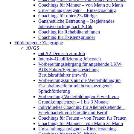
Coachings für Männer – von Mann zu Mann
Umschulungsnavigator – Einzelcoaching
Coachings für unter 25-Jährige
Ganzheitliche Betreuung – Begleitendes
Intensivcoaching nach § 16k
Coaching für Rehabilitand:innen
Coaching für Existenzgründer
Förderungen / Zielgruppe
AVGS
mit A2 Deutsch zum Job
Intensiv-Qualifizierung Jobcoach
Vorbereitungslehrgang für angehende LKW-
BUS Fahrer/Eignungsfestellung
Berufskraftfahrer (m/w/d)
Vorbereitungskurs auf die Weiterbildung im
Eisenbahnverkehr mit berufsbezogener
Sprachförderung
Vorbereitung Weiterbildungen Erwerb von
Grundkompetenzen – 1 bis 3 Monate
individuelles Coaching für Alleinerziehende –
Vereinbarkeit von Familie und Beruf
Coachings für Frauen – von Frauen für Frauen
Coachings für Männer – von Mann zu Mann
Umschulungsnavigator – Einzelcoaching