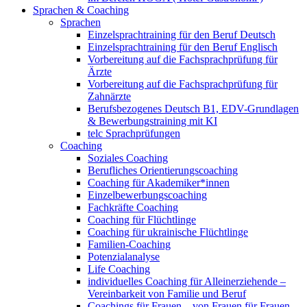
Sprachen & Coaching
Sprachen
Einzelsprachtraining für den Beruf Deutsch
Einzelsprachtraining für den Beruf Englisch
Vorbereitung auf die Fachsprachprüfung für
Ärzte
Vorbereitung auf die Fachsprachprüfung für
Zahnärzte
Berufsbezogenes Deutsch B1, EDV-Grundlagen
& Bewerbungstraining mit KI
telc Sprachprüfungen
Coaching
Soziales Coaching
Berufliches Orientierungscoaching
Coaching für Akademiker*innen
Einzelbewerbungscoaching
Fachkräfte Coaching
Coaching für Flüchtlinge
Coaching für ukrainische Flüchtlinge
Familien-Coaching
Potenzialanalyse
Life Coaching
individuelles Coaching für Alleinerziehende –
Vereinbarkeit von Familie und Beruf
Coachings für Frauen – von Frauen für Frauen