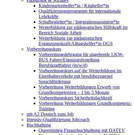
Pädagogik & Soziales
Kindergartenhelfer*in / Kitahelfer*in
Qualifizierungsprogramm für internationale
Lehrkräfte
Schulbegleiter*in / Integrationsassistent*in
Weiterbildung zur pädagogischen Hilfskraft im
Bereich Soziale Arbeit
Weiterbildung zur pädagogischen
Ergänzungskraft/Alltagshelfer*in OGS
Vorbereitungskurs
Vorbereitungslehrgang für angehende LKW-
BUS Fahrer/Eignungsfestellung
Berufskraftfahrer (m/w/d)
Vorbereitungskurs auf die Weiterbildung im
Eisenbahnverkehr mit berufsbezogener
Sprachförderung
Vorbereitung Weiterbildungen Erwerb von
Grundkompetenzen – 1 bis 3 Monate
Vorbereitungskurs Sicherheitsfachkraft
Vorbereitung Weiterbildungen Grundkompetenz-
Training
mit A2 Deutsch zum Job
Intensiv-Qualifizierung Jobcoach
Buchhaltung
Quereinstieg Finanzbuchhaltung mit DATEV