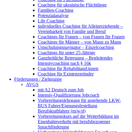
Coaching für ukrainische Flüchtlinge
Familien-Coaching
Potenzialanalyse
Life Coaching
individuelles Coaching für Alleinerziehende –
Vereinbarkeit von Familie und Beruf
Coachings für Frauen – von Frauen für Frauen
Coachings für Männer – von Mann zu Mann
Umschulungsnavigator – Einzelcoaching
Coachings für unter 25-Jährige
Ganzheitliche Betreuung – Begleitendes
Intensivcoaching nach § 16k
Coaching für Rehabilitand:innen
Coaching für Existenzgründer
Förderungen / Zielgruppe
AVGS
mit A2 Deutsch zum Job
Intensiv-Qualifizierung Jobcoach
Vorbereitungslehrgang für angehende LKW-
BUS Fahrer/Eignungsfestellung
Berufskraftfahrer (m/w/d)
Vorbereitungskurs auf die Weiterbildung im
Eisenbahnverkehr mit berufsbezogener
Sprachförderung