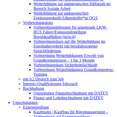
Weiterbildung zur pädagogischen Hilfskraft im
Bereich Soziale Arbeit
Weiterbildung zur pädagogischen
Ergänzungskraft/Alltagshelfer*in OGS
Vorbereitungskurs
Vorbereitungslehrgang für angehende LKW-
BUS Fahrer/Eignungsfestellung
Berufskraftfahrer (m/w/d)
Vorbereitungskurs auf die Weiterbildung im
Eisenbahnverkehr mit berufsbezogener
Sprachförderung
Vorbereitung Weiterbildungen Erwerb von
Grundkompetenzen – 1 bis 3 Monate
Vorbereitungskurs Sicherheitsfachkraft
Vorbereitung Weiterbildungen Grundkompetenz-
Training
mit A2 Deutsch zum Job
Intensiv-Qualifizierung Jobcoach
Buchhaltung
Quereinstieg Finanzbuchhaltung mit DATEV
Finanz und Lohnbuchhaltung mit DATEV
Umschulungen
Externeprüfung
Kaufmann / Kauffrau für Büromanagement –
Vorbereitung auf Externenprüfung /