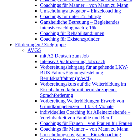
Coachings für Männer – von Mann zu Mann
Umschulungsnavigator – Einzelcoaching
Coachings für unter 25-Jährige
Ganzheitliche Betreuung – Begleitendes
Intensivcoaching nach § 16k
Coaching für Rehabilitand:innen
Coaching für Existenzgründer
Förderungen / Zielgruppe
AVGS
mit A2 Deutsch zum Job
Intensiv-Qualifizierung Jobcoach
Vorbereitungslehrgang für angehende LKW-
BUS Fahrer/Eignungsfestellung
Berufskraftfahrer (m/w/d)
Vorbereitungskurs auf die Weiterbildung im
Eisenbahnverkehr mit berufsbezogener
Sprachförderung
Vorbereitung Weiterbildungen Erwerb von
Grundkompetenzen – 1 bis 3 Monate
individuelles Coaching für Alleinerziehende –
Vereinbarkeit von Familie und Beruf
Coachings für Frauen – von Frauen für Frauen
Coachings für Männer – von Mann zu Mann
Umschulungsnavigator – Einzelcoaching