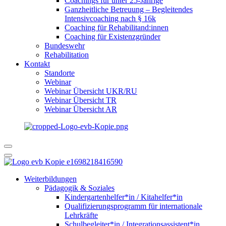
Coachings für unter 25-Jährige
Ganzheitliche Betreuung – Begleitendes
Intensivcoaching nach § 16k
Coaching für Rehabilitand:innen
Coaching für Existenzgründer
Bundeswehr
Rehabilitation
Kontakt
Standorte
Webinar
Webinar Übersicht UKR/RU
Webinar Übersicht TR
Webinar Übersicht AR
Weiterbildungen
Pädagogik & Soziales
Kindergartenhelfer*in / Kitahelfer*in
Qualifizierungsprogramm für internationale
Lehrkräfte
Schulbegleiter*in / Integrationsassistent*in