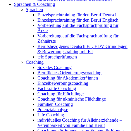
Sprachen & Coaching
Sprachen
Einzelsprachtraining für den Beruf Deutsch
Einzelsprachtraining für den Beruf Englisch
Vorbereitung auf die Fachsprachprüfung für
Ärzte
Vorbereitung auf die Fachsprachprüfung für
Zahnärzte
Berufsbezogenes Deutsch B1, EDV-Grundlagen
& Bewerbungstraining mit KI
telc Sprachprüfungen
Coaching
Soziales Coaching
Berufliches Orientierungscoaching
Coaching für Akademiker*innen
Einzelbewerbungscoaching
Fachkräfte Coaching
Coaching für Flüchtlinge
Coaching für ukrainische Flüchtlinge
Familien-Coaching
Potenzialanalyse
Life Coaching
individuelles Coaching für Alleinerziehende –
Vereinbarkeit von Familie und Beruf
Coachings für Frauen – von Frauen für Frauen