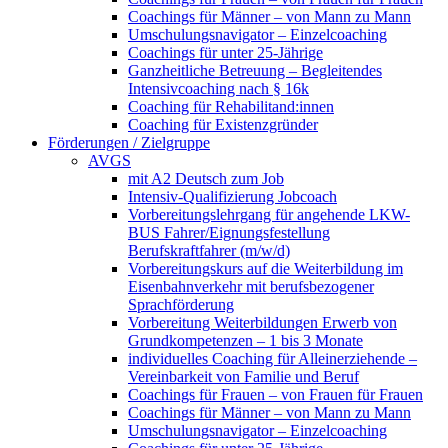
Coachings für Männer – von Mann zu Mann
Umschulungsnavigator – Einzelcoaching
Coachings für unter 25-Jährige
Ganzheitliche Betreuung – Begleitendes
Intensivcoaching nach § 16k
Coaching für Rehabilitand:innen
Coaching für Existenzgründer
Förderungen / Zielgruppe
AVGS
mit A2 Deutsch zum Job
Intensiv-Qualifizierung Jobcoach
Vorbereitungslehrgang für angehende LKW-
BUS Fahrer/Eignungsfestellung
Berufskraftfahrer (m/w/d)
Vorbereitungskurs auf die Weiterbildung im
Eisenbahnverkehr mit berufsbezogener
Sprachförderung
Vorbereitung Weiterbildungen Erwerb von
Grundkompetenzen – 1 bis 3 Monate
individuelles Coaching für Alleinerziehende –
Vereinbarkeit von Familie und Beruf
Coachings für Frauen – von Frauen für Frauen
Coachings für Männer – von Mann zu Mann
Umschulungsnavigator – Einzelcoaching