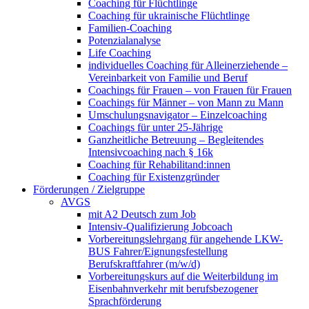
Coaching für Flüchtlinge
Coaching für ukrainische Flüchtlinge
Familien-Coaching
Potenzialanalyse
Life Coaching
individuelles Coaching für Alleinerziehende –
Vereinbarkeit von Familie und Beruf
Coachings für Frauen – von Frauen für Frauen
Coachings für Männer – von Mann zu Mann
Umschulungsnavigator – Einzelcoaching
Coachings für unter 25-Jährige
Ganzheitliche Betreuung – Begleitendes
Intensivcoaching nach § 16k
Coaching für Rehabilitand:innen
Coaching für Existenzgründer
Förderungen / Zielgruppe
AVGS
mit A2 Deutsch zum Job
Intensiv-Qualifizierung Jobcoach
Vorbereitungslehrgang für angehende LKW-
BUS Fahrer/Eignungsfestellung
Berufskraftfahrer (m/w/d)
Vorbereitungskurs auf die Weiterbildung im
Eisenbahnverkehr mit berufsbezogener
Sprachförderung