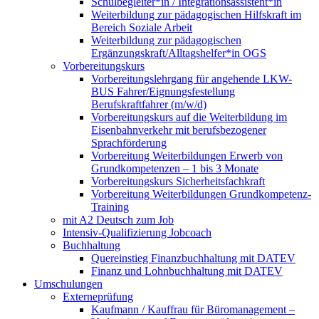
Schulbegleiter*in / Integrationsassistent*in
Weiterbildung zur pädagogischen Hilfskraft im
Bereich Soziale Arbeit
Weiterbildung zur pädagogischen
Ergänzungskraft/Alltagshelfer*in OGS
Vorbereitungskurs
Vorbereitungslehrgang für angehende LKW-
BUS Fahrer/Eignungsfestellung
Berufskraftfahrer (m/w/d)
Vorbereitungskurs auf die Weiterbildung im
Eisenbahnverkehr mit berufsbezogener
Sprachförderung
Vorbereitung Weiterbildungen Erwerb von
Grundkompetenzen – 1 bis 3 Monate
Vorbereitungskurs Sicherheitsfachkraft
Vorbereitung Weiterbildungen Grundkompetenz-
Training
mit A2 Deutsch zum Job
Intensiv-Qualifizierung Jobcoach
Buchhaltung
Quereinstieg Finanzbuchhaltung mit DATEV
Finanz und Lohnbuchhaltung mit DATEV
Umschulungen
Externeprüfung
Kaufmann / Kauffrau für Büromanagement –