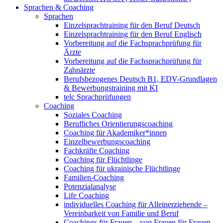
Sprachen & Coaching
Sprachen
Einzelsprachtraining für den Beruf Deutsch
Einzelsprachtraining für den Beruf Englisch
Vorbereitung auf die Fachsprachprüfung für
Ärzte
Vorbereitung auf die Fachsprachprüfung für
Zahnärzte
Berufsbezogenes Deutsch B1, EDV-Grundlagen
& Bewerbungstraining mit KI
telc Sprachprüfungen
Coaching
Soziales Coaching
Berufliches Orientierungscoaching
Coaching für Akademiker*innen
Einzelbewerbungscoaching
Fachkräfte Coaching
Coaching für Flüchtlinge
Coaching für ukrainische Flüchtlinge
Familien-Coaching
Potenzialanalyse
Life Coaching
individuelles Coaching für Alleinerziehende –
Vereinbarkeit von Familie und Beruf
Coachings für Frauen – von Frauen für Frauen