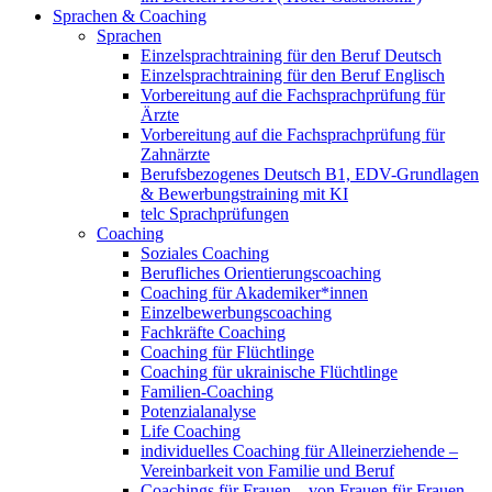
Sprachen & Coaching
Sprachen
Einzelsprachtraining für den Beruf Deutsch
Einzelsprachtraining für den Beruf Englisch
Vorbereitung auf die Fachsprachprüfung für
Ärzte
Vorbereitung auf die Fachsprachprüfung für
Zahnärzte
Berufsbezogenes Deutsch B1, EDV-Grundlagen
& Bewerbungstraining mit KI
telc Sprachprüfungen
Coaching
Soziales Coaching
Berufliches Orientierungscoaching
Coaching für Akademiker*innen
Einzelbewerbungscoaching
Fachkräfte Coaching
Coaching für Flüchtlinge
Coaching für ukrainische Flüchtlinge
Familien-Coaching
Potenzialanalyse
Life Coaching
individuelles Coaching für Alleinerziehende –
Vereinbarkeit von Familie und Beruf
Coachings für Frauen – von Frauen für Frauen