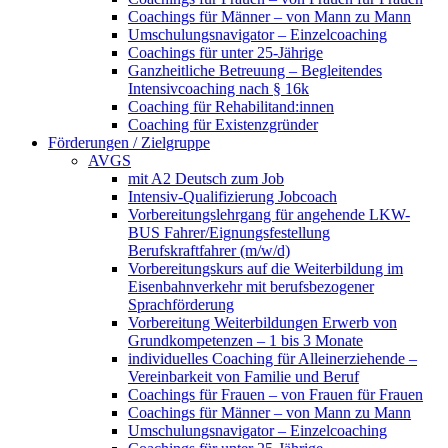
Coachings für Männer – von Mann zu Mann
Umschulungsnavigator – Einzelcoaching
Coachings für unter 25-Jährige
Ganzheitliche Betreuung – Begleitendes
Intensivcoaching nach § 16k
Coaching für Rehabilitand:innen
Coaching für Existenzgründer
Förderungen / Zielgruppe
AVGS
mit A2 Deutsch zum Job
Intensiv-Qualifizierung Jobcoach
Vorbereitungslehrgang für angehende LKW-
BUS Fahrer/Eignungsfestellung
Berufskraftfahrer (m/w/d)
Vorbereitungskurs auf die Weiterbildung im
Eisenbahnverkehr mit berufsbezogener
Sprachförderung
Vorbereitung Weiterbildungen Erwerb von
Grundkompetenzen – 1 bis 3 Monate
individuelles Coaching für Alleinerziehende –
Vereinbarkeit von Familie und Beruf
Coachings für Frauen – von Frauen für Frauen
Coachings für Männer – von Mann zu Mann
Umschulungsnavigator – Einzelcoaching