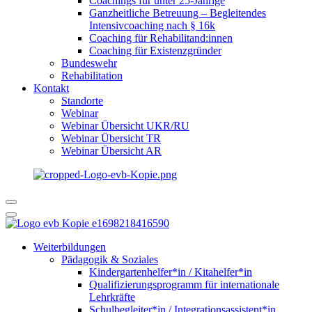
Coachings für unter 25-Jährige
Ganzheitliche Betreuung – Begleitendes
Intensivcoaching nach § 16k
Coaching für Rehabilitand:innen
Coaching für Existenzgründer
Bundeswehr
Rehabilitation
Kontakt
Standorte
Webinar
Webinar Übersicht UKR/RU
Webinar Übersicht TR
Webinar Übersicht AR
Weiterbildungen
Pädagogik & Soziales
Kindergartenhelfer*in / Kitahelfer*in
Qualifizierungsprogramm für internationale
Lehrkräfte
Schulbegleiter*in / Integrationsassistent*in