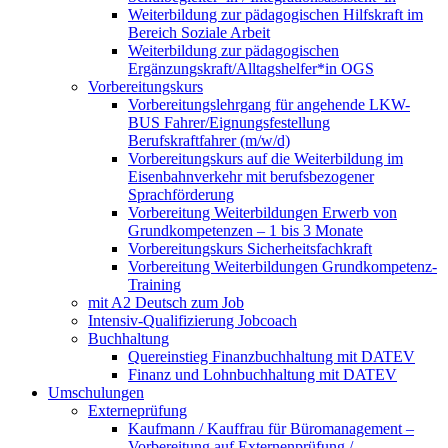
Weiterbildung zur pädagogischen Hilfskraft im
Bereich Soziale Arbeit
Weiterbildung zur pädagogischen
Ergänzungskraft/Alltagshelfer*in OGS
Vorbereitungskurs
Vorbereitungslehrgang für angehende LKW-
BUS Fahrer/Eignungsfestellung
Berufskraftfahrer (m/w/d)
Vorbereitungskurs auf die Weiterbildung im
Eisenbahnverkehr mit berufsbezogener
Sprachförderung
Vorbereitung Weiterbildungen Erwerb von
Grundkompetenzen – 1 bis 3 Monate
Vorbereitungskurs Sicherheitsfachkraft
Vorbereitung Weiterbildungen Grundkompetenz-
Training
mit A2 Deutsch zum Job
Intensiv-Qualifizierung Jobcoach
Buchhaltung
Quereinstieg Finanzbuchhaltung mit DATEV
Finanz und Lohnbuchhaltung mit DATEV
Umschulungen
Externeprüfung
Kaufmann / Kauffrau für Büromanagement –
Vorbereitung auf Externenprüfung /