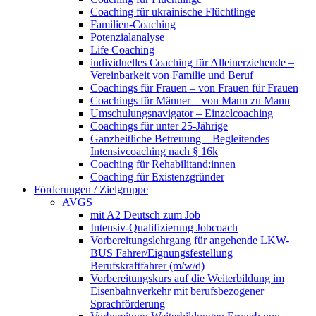
Coaching für ukrainische Flüchtlinge
Familien-Coaching
Potenzialanalyse
Life Coaching
individuelles Coaching für Alleinerziehende –
Vereinbarkeit von Familie und Beruf
Coachings für Frauen – von Frauen für Frauen
Coachings für Männer – von Mann zu Mann
Umschulungsnavigator – Einzelcoaching
Coachings für unter 25-Jährige
Ganzheitliche Betreuung – Begleitendes
Intensivcoaching nach § 16k
Coaching für Rehabilitand:innen
Coaching für Existenzgründer
Förderungen / Zielgruppe
AVGS
mit A2 Deutsch zum Job
Intensiv-Qualifizierung Jobcoach
Vorbereitungslehrgang für angehende LKW-
BUS Fahrer/Eignungsfestellung
Berufskraftfahrer (m/w/d)
Vorbereitungskurs auf die Weiterbildung im
Eisenbahnverkehr mit berufsbezogener
Sprachförderung