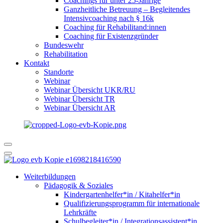
Coachings für unter 25-Jährige
Ganzheitliche Betreuung – Begleitendes
Intensivcoaching nach § 16k
Coaching für Rehabilitand:innen
Coaching für Existenzgründer
Bundeswehr
Rehabilitation
Kontakt
Standorte
Webinar
Webinar Übersicht UKR/RU
Webinar Übersicht TR
Webinar Übersicht AR
Weiterbildungen
Pädagogik & Soziales
Kindergartenhelfer*in / Kitahelfer*in
Qualifizierungsprogramm für internationale
Lehrkräfte
Schulbegleiter*in / Integrationsassistent*in