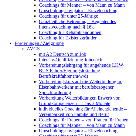
Coachings für Männer – von Mann zu Mann
Umschulungsnavigator – Einzelcoaching
Coachings für unter 25-Jährige
Ganzheitliche Betreuung – Begleitendes
Intensivcoaching nach § 16k
Coaching für Rehabilitand:innen
Coaching für Existenzgründer
Förderungen / Zielgruppe
AVGS
mit A2 Deutsch zum Job
Intensiv-Qualifizierung Jobcoach
Vorbereitungslehrgang für angehende LKW-
BUS Fahrer/Eignungsfestellung
Berufskraftfahrer (m/w/d)
Vorbereitungskurs auf die Weiterbildung im
Eisenbahnverkehr mit berufsbezogener
Sprachförderung
Vorbereitung Weiterbildungen Erwerb von
Grundkompetenzen – 1 bis 3 Monate
individuelles Coaching für Alleinerziehende –
Vereinbarkeit von Familie und Beruf
Coachings für Frauen – von Frauen für Frauen
Coachings für Männer – von Mann zu Mann
Umschulungsnavigator – Einzelcoaching