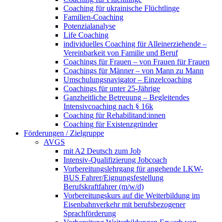
Coaching für ukrainische Flüchtlinge
Familien-Coaching
Potenzialanalyse
Life Coaching
individuelles Coaching für Alleinerziehende –
Vereinbarkeit von Familie und Beruf
Coachings für Frauen – von Frauen für Frauen
Coachings für Männer – von Mann zu Mann
Umschulungsnavigator – Einzelcoaching
Coachings für unter 25-Jährige
Ganzheitliche Betreuung – Begleitendes
Intensivcoaching nach § 16k
Coaching für Rehabilitand:innen
Coaching für Existenzgründer
Förderungen / Zielgruppe
AVGS
mit A2 Deutsch zum Job
Intensiv-Qualifizierung Jobcoach
Vorbereitungslehrgang für angehende LKW-
BUS Fahrer/Eignungsfestellung
Berufskraftfahrer (m/w/d)
Vorbereitungskurs auf die Weiterbildung im
Eisenbahnverkehr mit berufsbezogener
Sprachförderung