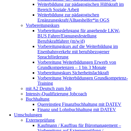
Weiterbildung zur pädagogischen Hilfskraft im
Bereich Soziale Arbeit
Weiterbildung zur pädagogischen
Ergänzungskraft/Alltagshelfer*in OGS
Vorbereitungskurs
Vorbereitungslehrgang für angehende LKW-
BUS Fahrer/Eignungsfestellung
Berufskraftfahrer (m/w/d)
Vorbereitungskurs auf die Weiterbildung im
Eisenbahnverkehr mit berufsbezogener
Sprachförderung
Vorbereitung Weiterbildungen Erwerb von
Grundkompetenzen – 1 bis 3 Monate
Vorbereitungskurs Sicherheitsfachkraft
Vorbereitung Weiterbildungen Grundkompetenz-
Training
mit A2 Deutsch zum Job
Intensiv-Qualifizierung Jobcoach
Buchhaltung
Quereinstieg Finanzbuchhaltung mit DATEV
Finanz und Lohnbuchhaltung mit DATEV
Umschulungen
Externeprüfung
Kaufmann / Kauffrau für Büromanagement –
Vorbereitung auf Externenprüfung /