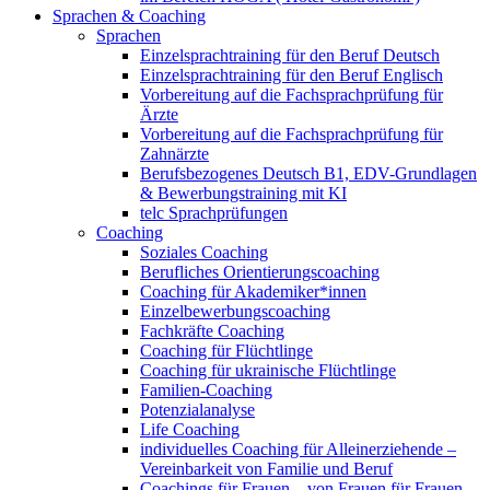
Sprachen & Coaching
Sprachen
Einzelsprachtraining für den Beruf Deutsch
Einzelsprachtraining für den Beruf Englisch
Vorbereitung auf die Fachsprachprüfung für
Ärzte
Vorbereitung auf die Fachsprachprüfung für
Zahnärzte
Berufsbezogenes Deutsch B1, EDV-Grundlagen
& Bewerbungstraining mit KI
telc Sprachprüfungen
Coaching
Soziales Coaching
Berufliches Orientierungscoaching
Coaching für Akademiker*innen
Einzelbewerbungscoaching
Fachkräfte Coaching
Coaching für Flüchtlinge
Coaching für ukrainische Flüchtlinge
Familien-Coaching
Potenzialanalyse
Life Coaching
individuelles Coaching für Alleinerziehende –
Vereinbarkeit von Familie und Beruf
Coachings für Frauen – von Frauen für Frauen