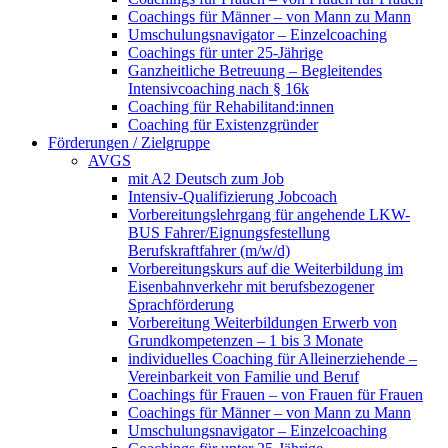
Coachings für Männer – von Mann zu Mann
Umschulungsnavigator – Einzelcoaching
Coachings für unter 25-Jährige
Ganzheitliche Betreuung – Begleitendes
Intensivcoaching nach § 16k
Coaching für Rehabilitand:innen
Coaching für Existenzgründer
Förderungen / Zielgruppe
AVGS
mit A2 Deutsch zum Job
Intensiv-Qualifizierung Jobcoach
Vorbereitungslehrgang für angehende LKW-
BUS Fahrer/Eignungsfestellung
Berufskraftfahrer (m/w/d)
Vorbereitungskurs auf die Weiterbildung im
Eisenbahnverkehr mit berufsbezogener
Sprachförderung
Vorbereitung Weiterbildungen Erwerb von
Grundkompetenzen – 1 bis 3 Monate
individuelles Coaching für Alleinerziehende –
Vereinbarkeit von Familie und Beruf
Coachings für Frauen – von Frauen für Frauen
Coachings für Männer – von Mann zu Mann
Umschulungsnavigator – Einzelcoaching