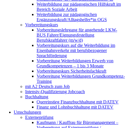
Weiterbildung zur pädagogischen Hilfskraft im
Bereich Soziale Arbeit
Weiterbildung zur pädagogischen
Ergänzungskraft/Alltagshelfer*in OGS
Vorbereitungskurs
Vorbereitungslehrgang für angehende LKW-
BUS Fahrer/Eignungsfestellung
Berufskraftfahrer (m/w/d)
Vorbereitungskurs auf die Weiterbildung im
Eisenbahnverkehr mit berufsbezogener
Sprachförderung
Vorbereitung Weiterbildungen Erwerb von
Grundkompetenzen – 1 bis 3 Monate
Vorbereitungskurs Sicherheitsfachkraft
Vorbereitung Weiterbildungen Grundkompetenz-
Training
mit A2 Deutsch zum Job
Intensiv-Qualifizierung Jobcoach
Buchhaltung
Quereinstieg Finanzbuchhaltung mit DATEV
Finanz und Lohnbuchhaltung mit DATEV
Umschulungen
Externeprüfung
Kaufmann / Kauffrau für Büromanagement –
Vorbereitung auf Externenprüfung /