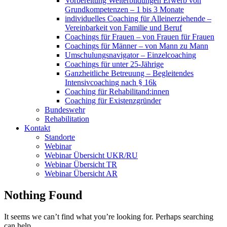
Vorbereitung Weiterbildungen Erwerb von
Grundkompetenzen – 1 bis 3 Monate
individuelles Coaching für Alleinerziehende –
Vereinbarkeit von Familie und Beruf
Coachings für Frauen – von Frauen für Frauen
Coachings für Männer – von Mann zu Mann
Umschulungsnavigator – Einzelcoaching
Coachings für unter 25-Jährige
Ganzheitliche Betreuung – Begleitendes
Intensivcoaching nach § 16k
Coaching für Rehabilitand:innen
Coaching für Existenzgründer
Bundeswehr
Rehabilitation
Kontakt
Standorte
Webinar
Webinar Übersicht UKR/RU
Webinar Übersicht TR
Webinar Übersicht AR
Nothing Found
It seems we can’t find what you’re looking for. Perhaps searching
can help.