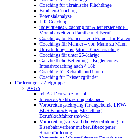
Coaching für ukrainische Flüchtlinge
Familien-Coaching
Potenzialanalyse
Life Coaching
individuelles Coaching für Alleinerziehende –
Vereinbarkeit von Familie und Beruf
Coachings für Frauen – von Frauen für Frauen
Coachings für Männer – von Mann zu Mann
Umschulungsnavigator – Einzelcoaching
Coachings für unter 25-Jährige
Ganzheitliche Betreuung – Begleitendes
Intensivcoaching nach § 16k
Coaching für Rehabilitand:innen
Coaching für Existenzgründer
Förderungen / Zielgruppe
AVGS
mit A2 Deutsch zum Job
Intensiv-Qualifizierung Jobcoach
Vorbereitungslehrgang für angehende LKW-
BUS Fahrer/Eignungsfestellung
Berufskraftfahrer (m/w/d)
Vorbereitungskurs auf die Weiterbildung im
Eisenbahnverkehr mit berufsbezogener
Sprachförderung