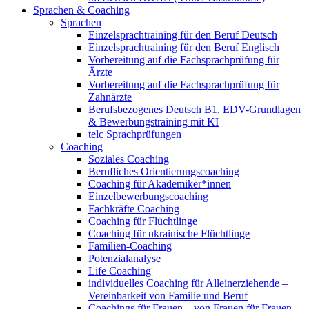
Sprachen & Coaching
Sprachen
Einzelsprachtraining für den Beruf Deutsch
Einzelsprachtraining für den Beruf Englisch
Vorbereitung auf die Fachsprachprüfung für
Ärzte
Vorbereitung auf die Fachsprachprüfung für
Zahnärzte
Berufsbezogenes Deutsch B1, EDV-Grundlagen
& Bewerbungstraining mit KI
telc Sprachprüfungen
Coaching
Soziales Coaching
Berufliches Orientierungscoaching
Coaching für Akademiker*innen
Einzelbewerbungscoaching
Fachkräfte Coaching
Coaching für Flüchtlinge
Coaching für ukrainische Flüchtlinge
Familien-Coaching
Potenzialanalyse
Life Coaching
individuelles Coaching für Alleinerziehende –
Vereinbarkeit von Familie und Beruf
Coachings für Frauen – von Frauen für Frauen