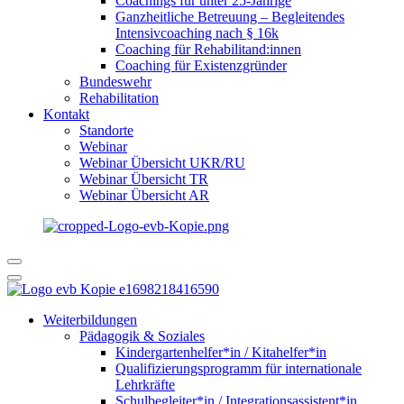
Coachings für unter 25-Jährige
Ganzheitliche Betreuung – Begleitendes
Intensivcoaching nach § 16k
Coaching für Rehabilitand:innen
Coaching für Existenzgründer
Bundeswehr
Rehabilitation
Kontakt
Standorte
Webinar
Webinar Übersicht UKR/RU
Webinar Übersicht TR
Webinar Übersicht AR
Weiterbildungen
Pädagogik & Soziales
Kindergartenhelfer*in / Kitahelfer*in
Qualifizierungsprogramm für internationale
Lehrkräfte
Schulbegleiter*in / Integrationsassistent*in