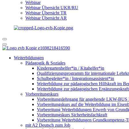
Webinar
Webinar Übersicht UKR/RU
Webinar Übersicht TR
Webinar Übersicht AR
Weiterbildungen
Pädagogik & Soziales
Kindergartenhelfer*in / Kitahelfer*in
Qualifizierungsprogramm für internationale Lehrkr
Schulbegleiter*in / Integrationsassistent*in
Weiterbildung zur pädagogischen Hilfskraft im Ber
Weiterbildung zur pädagogischen Ergänzungskraft
Vorbereitungskurs
Vorbereitungslehrgang für angehende LKW-BUS Fa
Vorbereitungskurs auf die Weiterbildung im Eise
Vorbereitung Weiterbildungen Erwerb von Grund
Vorbereitungskurs Sicherheitsfachkraft
Vorbereitung Weiterbildungen Grundkompetenz-T
mit A2 Deutsch zum Job