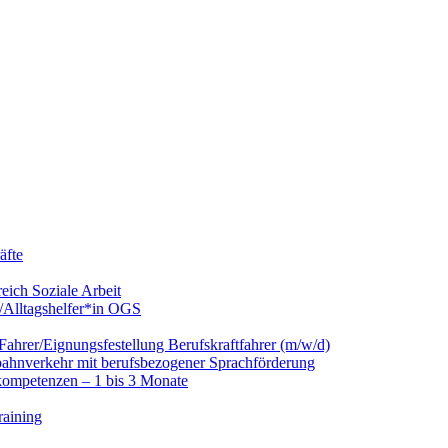
äfte
eich Soziale Arbeit
/Alltagshelfer*in OGS
hrer/Eignungsfestellung Berufskraftfahrer (m/w/d)
nbahnverkehr mit berufsbezogener Sprachförderung
kompetenzen – 1 bis 3 Monate
raining