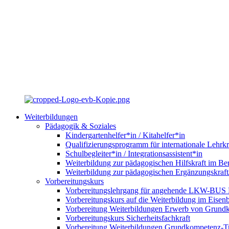
Weiterbildungen
Pädagogik & Soziales
Kindergartenhelfer*in / Kitahelfer*in
Qualifizierungsprogramm für internationale Lehrkr
Schulbegleiter*in / Integrationsassistent*in
Weiterbildung zur pädagogischen Hilfskraft im Ber
Weiterbildung zur pädagogischen Ergänzungskraft
Vorbereitungskurs
Vorbereitungslehrgang für angehende LKW-BUS Fa
Vorbereitungskurs auf die Weiterbildung im Eise
Vorbereitung Weiterbildungen Erwerb von Grund
Vorbereitungskurs Sicherheitsfachkraft
Vorbereitung Weiterbildungen Grundkompetenz-T