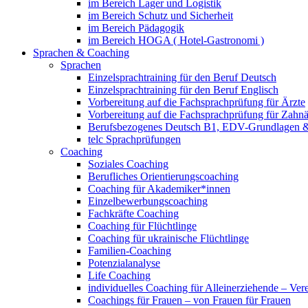
im Bereich Lager und Logistik
im Bereich Schutz und Sicherheit
im Bereich Pädagogik
im Bereich HOGA ( Hotel-Gastronomi )
Sprachen & Coaching
Sprachen
Einzelsprachtraining für den Beruf Deutsch
Einzelsprachtraining für den Beruf Englisch
Vorbereitung auf die Fachsprachprüfung für Ärzte
Vorbereitung auf die Fachsprachprüfung für Zahnä
Berufsbezogenes Deutsch B1, EDV-Grundlagen &
telc Sprachprüfungen
Coaching
Soziales Coaching
Berufliches Orientierungscoaching
Coaching für Akademiker*innen
Einzelbewerbungscoaching
Fachkräfte Coaching
Coaching für Flüchtlinge
Coaching für ukrainische Flüchtlinge
Familien-Coaching
Potenzialanalyse
Life Coaching
individuelles Coaching für Alleinerziehende – Ver
Coachings für Frauen – von Frauen für Frauen