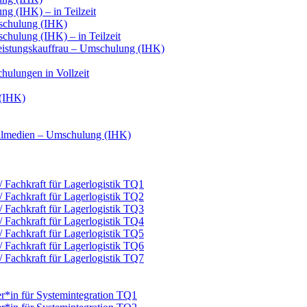
g (IHK) – in Teilzeit
schulung (IHK)
hulung (IHK) – in Teilzeit
leistungskauffrau – Umschulung (IHK)
hulungen in Vollzeit
 (IHK)
italmedien – Umschulung (IHK)
 / Fachkraft für Lagerlogistik TQ1
 / Fachkraft für Lagerlogistik TQ2
 / Fachkraft für Lagerlogistik TQ3
 / Fachkraft für Lagerlogistik TQ4
 / Fachkraft für Lagerlogistik TQ5
 / Fachkraft für Lagerlogistik TQ6
 / Fachkraft für Lagerlogistik TQ7
er*in für Systemintegration TQ1