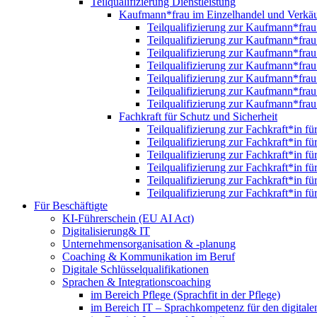
Teilqualifizierung Dienstleistung
Kaufmann*frau im Einzelhandel und Verkäu
Teilqualifizierung zur Kaufmann*fra
Teilqualifizierung zur Kaufmann*fra
Teilqualifizierung zur Kaufmann*fra
Teilqualifizierung zur Kaufmann*fra
Teilqualifizierung zur Kaufmann*fra
Teilqualifizierung zur Kaufmann*fra
Teilqualifizierung zur Kaufmann*fra
Fachkraft für Schutz und Sicherheit
Teilqualifizierung zur Fachkraft*in f
Teilqualifizierung zur Fachkraft*in f
Teilqualifizierung zur Fachkraft*in f
Teilqualifizierung zur Fachkraft*in f
Teilqualifizierung zur Fachkraft*in f
Teilqualifizierung zur Fachkraft*in f
Für Beschäftigte
KI-Führerschein (EU AI Act)
Digitalisierung& IT
Unternehmensorganisation & ‑planung
Coaching & Kommunikation im Beruf
Digitale Schlüsselqualifikationen
Sprachen & Integrationscoaching
im Bereich Pflege (Sprachfit in der Pflege)
im Bereich IT – Sprachkompetenz für den digitalen