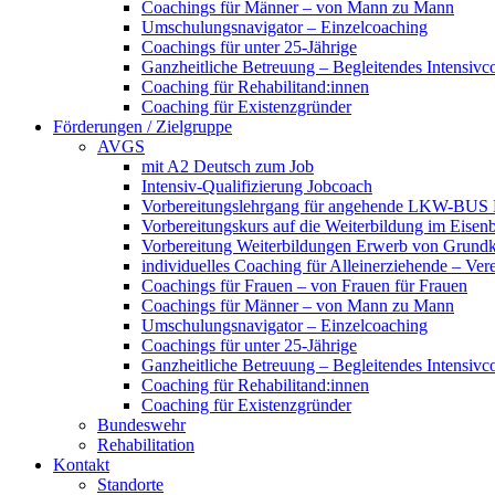
Coachings für Männer – von Mann zu Mann
Umschulungsnavigator – Einzelcoaching
Coachings für unter 25-Jährige
Ganzheitliche Betreuung – Begleitendes Intensivc
Coaching für Rehabilitand:innen
Coaching für Existenzgründer
Förderungen / Zielgruppe
AVGS
mit A2 Deutsch zum Job
Intensiv-Qualifizierung Jobcoach
Vorbereitungslehrgang für angehende LKW-BUS Fa
Vorbereitungskurs auf die Weiterbildung im Eise
Vorbereitung Weiterbildungen Erwerb von Grund
individuelles Coaching für Alleinerziehende – Ver
Coachings für Frauen – von Frauen für Frauen
Coachings für Männer – von Mann zu Mann
Umschulungsnavigator – Einzelcoaching
Coachings für unter 25-Jährige
Ganzheitliche Betreuung – Begleitendes Intensivc
Coaching für Rehabilitand:innen
Coaching für Existenzgründer
Bundeswehr
Rehabilitation
Kontakt
Standorte