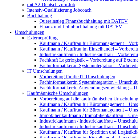
mit A2 Deutsch zum Job
Intensiv-Qualifizierung Jobcoach
Buchhaltung
Quereinstieg Finanzbuchhaltung mit DATEV
Finanz und Lohnbuchhaltung mit DATEV
Umschulungen
Externeprüfung
Kaufmann / Kauffrau für Büromanagement – Vorbe
Kaufmann / Kauffrau im Einzelhandel – Vorbereit
Industriekaufmann / Industriekauffrau – Vorberei
Fachkraft Lagerlogistik – Vorbereitung auf Exter
Fachinformatiker:in Systemintegration – Vorberei
IT Umschulungen
Vorbereitung für die IT Umschulungen
Fachinformatiker:in Systemintegration – Umschul
Fachinformatiker:in Anwendungsentwicklung – 
Kaufmännische Umschulungen
Vorbereitung auf die kaufmännischen Umschulun
Kaufmann / Kauffrau für Büromanagement – Ums
Kaufmann / Kauffrau für Büromanagement – Umsch
Immobilienkaufmann / Immobilienkauffrau – Ums
Industriekaufmann / Industriekauffrau – Umschul
Industriekaufmann / Industriekauffrau – Umschulun
Kaufmann / Kauffrau für Spedition und Logistikd
Kaufmann / Kauffrau im Einzelhandel – Umschul