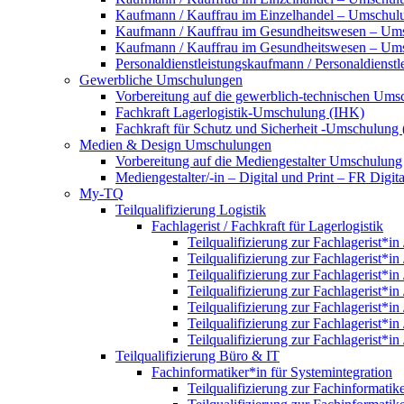
Kaufmann / Kauffrau im Einzelhandel – Umschulun
Kaufmann / Kauffrau im Gesundheitswesen – Um
Kaufmann / Kauffrau im Gesundheitswesen – Umsc
Personaldienstleistungskaufmann / Personaldienst
Gewerbliche Umschulungen
Vorbereitung auf die gewerblich-technischen Umsc
Fachkraft Lagerlogistik-Umschulung (IHK)
Fachkraft für Schutz und Sicherheit -Umschulung
Medien & Design Umschulungen
Vorbereitung auf die Mediengestalter Umschulung
Mediengestalter/-in – Digital und Print – FR Dig
My-TQ
Teilqualifizierung Logistik
Fachlagerist / Fachkraft für Lagerlogistik
Teilqualifizierung zur Fachlagerist*in
Teilqualifizierung zur Fachlagerist*in
Teilqualifizierung zur Fachlagerist*in
Teilqualifizierung zur Fachlagerist*in
Teilqualifizierung zur Fachlagerist*in
Teilqualifizierung zur Fachlagerist*in
Teilqualifizierung zur Fachlagerist*in
Teilqualifizierung Büro & IT
Fachinformatiker*in für Systemintegration
Teilqualifizierung zur Fachinformatik