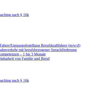
oaching nach § 16k
hrer/Eignungsfestellung Berufskraftfahrer (m/w/d)
nbahnverkehr mit berufsbezogener Sprachförderung
kompetenzen – 1 bis 3 Monate
einbarkeit von Familie und Beruf
oaching nach § 16k