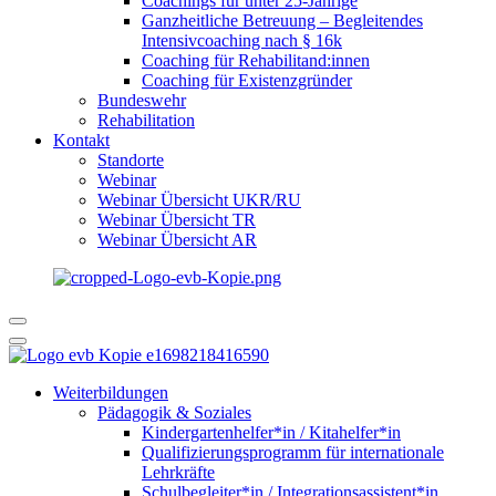
Coachings für unter 25-Jährige
Ganzheitliche Betreuung – Begleitendes
Intensivcoaching nach § 16k
Coaching für Rehabilitand:innen
Coaching für Existenzgründer
Bundeswehr
Rehabilitation
Kontakt
Standorte
Webinar
Webinar Übersicht UKR/RU
Webinar Übersicht TR
Webinar Übersicht AR
Weiterbildungen
Pädagogik & Soziales
Kindergartenhelfer*in / Kitahelfer*in
Qualifizierungsprogramm für internationale
Lehrkräfte
Schulbegleiter*in / Integrationsassistent*in