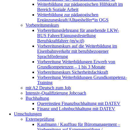
Weiterbildung zur pädagogischen Hilfskraft im
Bereich Soziale Arbeit
Weiterbildung zur pädagogischen
Ergänzungskraft/Alltagshelfer*in OGS
Vorbereitungskurs
Vorbereitungslehrgang für angehende LKW-
BUS Fahrer/Eignungsfestellung
Berufskraftfahrer (m/w/d)
Vorbereitungskurs auf die Weiterbildung im
Eisenbahnverkehr mit berufsbezogener
Sprachförderung
Vorbereitung Weiterbildungen Erwerb von
Grundkompetenzen – 1 bis 3 Monate
Vorbereitungskurs Sicherheitsfachkraft
Vorbereitung Weiterbildungen Grundkompetenz-
Training
mit A2 Deutsch zum Job
Intensiv-Qualifizierung Jobcoach
Buchhaltung
Quereinstieg Finanzbuchhaltung mit DATEV
Finanz und Lohnbuchhaltung mit DATEV
Umschulungen
Externeprüfung
Kaufmann / Kauffrau für Büromanagement –
Vorbereitung auf Externenprüfung /