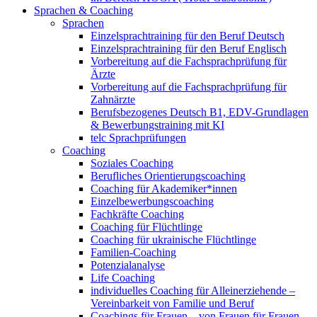
Sprachen & Coaching
Sprachen
Einzelsprachtraining für den Beruf Deutsch
Einzelsprachtraining für den Beruf Englisch
Vorbereitung auf die Fachsprachprüfung für
Ärzte
Vorbereitung auf die Fachsprachprüfung für
Zahnärzte
Berufsbezogenes Deutsch B1, EDV-Grundlagen
& Bewerbungstraining mit KI
telc Sprachprüfungen
Coaching
Soziales Coaching
Berufliches Orientierungscoaching
Coaching für Akademiker*innen
Einzelbewerbungscoaching
Fachkräfte Coaching
Coaching für Flüchtlinge
Coaching für ukrainische Flüchtlinge
Familien-Coaching
Potenzialanalyse
Life Coaching
individuelles Coaching für Alleinerziehende –
Vereinbarkeit von Familie und Beruf
Coachings für Frauen – von Frauen für Frauen