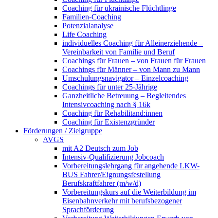
Coaching für ukrainische Flüchtlinge
Familien-Coaching
Potenzialanalyse
Life Coaching
individuelles Coaching für Alleinerziehende –
Vereinbarkeit von Familie und Beruf
Coachings für Frauen – von Frauen für Frauen
Coachings für Männer – von Mann zu Mann
Umschulungsnavigator – Einzelcoaching
Coachings für unter 25-Jährige
Ganzheitliche Betreuung – Begleitendes
Intensivcoaching nach § 16k
Coaching für Rehabilitand:innen
Coaching für Existenzgründer
Förderungen / Zielgruppe
AVGS
mit A2 Deutsch zum Job
Intensiv-Qualifizierung Jobcoach
Vorbereitungslehrgang für angehende LKW-
BUS Fahrer/Eignungsfestellung
Berufskraftfahrer (m/w/d)
Vorbereitungskurs auf die Weiterbildung im
Eisenbahnverkehr mit berufsbezogener
Sprachförderung