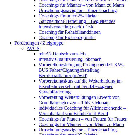
Coachings für Männer – von Mann zu Mann
Umschulungsnavigator – Einzelcoaching
Coachings für unter 25-Jährige
Ganzheitliche Betreuung – Begleitendes
Intensivcoaching nach § 16k
Coaching für Rehabilitand:innen
Coaching für Existenzgründer
Förderungen / Zielgruppe
AVGS
mit A2 Deutsch zum Job
Intensiv-Qualifizierung Jobcoach
Vorbereitungslehrgang für angehende LKW-
BUS Fahrer/Eignungsfestellung
Berufskraftfahrer (m/w/d)
Vorbereitungskurs auf die Weiterbildung im
Eisenbahnverkehr mit berufsbezogener
Sprachförderung
Vorbereitung Weiterbildungen Erwerb von
Grundkompetenzen – 1 bis 3 Monate
individuelles Coaching für Alleinerziehende –
Vereinbarkeit von Familie und Beruf
Coachings für Frauen – von Frauen für Frauen
Coachings für Männer – von Mann zu Mann
Umschulungsnavigator – Einzelcoaching