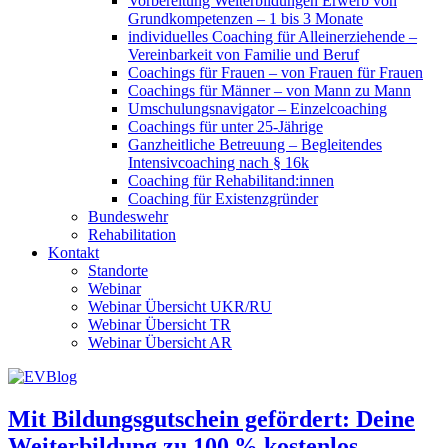
Vorbereitung Weiterbildungen Erwerb von
Grundkompetenzen – 1 bis 3 Monate
individuelles Coaching für Alleinerziehende –
Vereinbarkeit von Familie und Beruf
Coachings für Frauen – von Frauen für Frauen
Coachings für Männer – von Mann zu Mann
Umschulungsnavigator – Einzelcoaching
Coachings für unter 25-Jährige
Ganzheitliche Betreuung – Begleitendes
Intensivcoaching nach § 16k
Coaching für Rehabilitand:innen
Coaching für Existenzgründer
Bundeswehr
Rehabilitation
Kontakt
Standorte
Webinar
Webinar Übersicht UKR/RU
Webinar Übersicht TR
Webinar Übersicht AR
Mit Bildungsgutschein gefördert: Deine
Weiterbildung zu 100 % kostenlos