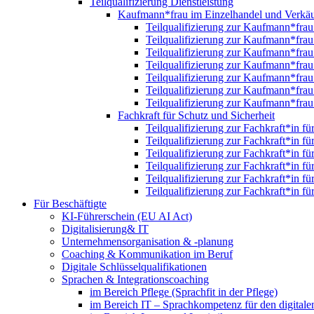
Teilqualifizierung Dienstleistung
Kaufmann*frau im Einzelhandel und Verkäu
Teilqualifizierung zur Kaufmann*fra
Teilqualifizierung zur Kaufmann*fra
Teilqualifizierung zur Kaufmann*fra
Teilqualifizierung zur Kaufmann*fra
Teilqualifizierung zur Kaufmann*fra
Teilqualifizierung zur Kaufmann*fra
Teilqualifizierung zur Kaufmann*fra
Fachkraft für Schutz und Sicherheit
Teilqualifizierung zur Fachkraft*in f
Teilqualifizierung zur Fachkraft*in f
Teilqualifizierung zur Fachkraft*in f
Teilqualifizierung zur Fachkraft*in f
Teilqualifizierung zur Fachkraft*in f
Teilqualifizierung zur Fachkraft*in f
Für Beschäftigte
KI-Führerschein (EU AI Act)
Digitalisierung& IT
Unternehmensorganisation & ‑planung
Coaching & Kommunikation im Beruf
Digitale Schlüsselqualifikationen
Sprachen & Integrationscoaching
im Bereich Pflege (Sprachfit in der Pflege)
im Bereich IT – Sprachkompetenz für den digitalen