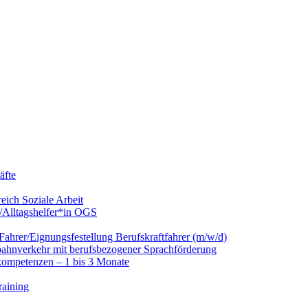
äfte
eich Soziale Arbeit
/Alltagshelfer*in OGS
hrer/Eignungsfestellung Berufskraftfahrer (m/w/d)
nbahnverkehr mit berufsbezogener Sprachförderung
kompetenzen – 1 bis 3 Monate
raining