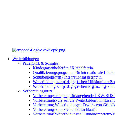
Weiterbildungen
Pädagogik & Soziales
Kindergartenhelfer*in / Kitahelfer*in
Qualifizierungsprogramm für internationale Lehrkr
Schulbegleiter*in / Integrationsassistent*in
Weiterbildung zur pädagogischen Hilfskraft im Ber
Weiterbildung zur pädagogischen Ergänzungskraft
Vorbereitungskurs
Vorbereitungslehrgang für angehende LKW-BUS Fa
Vorbereitungskurs auf die Weiterbildung im Eise
Vorbereitung Weiterbildungen Erwerb von Grund
Vorbereitungskurs Sicherheitsfachkraft
Vorbereitung Weiterbildungen Grundkompetenz-T