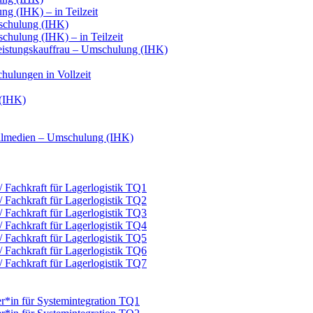
g (IHK) – in Teilzeit
schulung (IHK)
hulung (IHK) – in Teilzeit
leistungskauffrau – Umschulung (IHK)
hulungen in Vollzeit
 (IHK)
italmedien – Umschulung (IHK)
 / Fachkraft für Lagerlogistik TQ1
 / Fachkraft für Lagerlogistik TQ2
 / Fachkraft für Lagerlogistik TQ3
 / Fachkraft für Lagerlogistik TQ4
 / Fachkraft für Lagerlogistik TQ5
 / Fachkraft für Lagerlogistik TQ6
 / Fachkraft für Lagerlogistik TQ7
er*in für Systemintegration TQ1