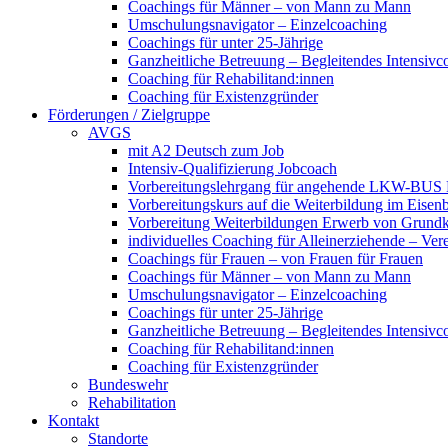
Coachings für Männer – von Mann zu Mann
Umschulungsnavigator – Einzelcoaching
Coachings für unter 25-Jährige
Ganzheitliche Betreuung – Begleitendes Intensivc
Coaching für Rehabilitand:innen
Coaching für Existenzgründer
Förderungen / Zielgruppe
AVGS
mit A2 Deutsch zum Job
Intensiv-Qualifizierung Jobcoach
Vorbereitungslehrgang für angehende LKW-BUS Fa
Vorbereitungskurs auf die Weiterbildung im Eise
Vorbereitung Weiterbildungen Erwerb von Grund
individuelles Coaching für Alleinerziehende – Ver
Coachings für Frauen – von Frauen für Frauen
Coachings für Männer – von Mann zu Mann
Umschulungsnavigator – Einzelcoaching
Coachings für unter 25-Jährige
Ganzheitliche Betreuung – Begleitendes Intensivc
Coaching für Rehabilitand:innen
Coaching für Existenzgründer
Bundeswehr
Rehabilitation
Kontakt
Standorte