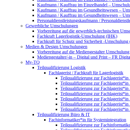
Kaufmann / Kauffrau im Einzelhandel – Umschulun
Kaufmann / Kauffrau im Gesundheitswesen – Um
Kaufmann / Kauffrau im Gesundheitswesen – Umsc
Personaldienstleistungskaufmann / Personaldienst
Gewerbliche Umschulungen
Vorbereitung auf die gewerblich-technischen Umsc
Fachkraft Lagerlogistik-Umschulung (IHK)
Fachkraft für Schutz und Sicherheit -Umschulung
Medien & Design Umschulungen
Vorbereitung auf die Mediengestalter Umschulung
Mediengestalter/-in – Digital und Print – FR Dig
My-TQ
Teilqualifizierung Logistik
Fachlagerist / Fachkraft für Lagerlogistik
Teilqualifizierung zur Fachlagerist*in
Teilqualifizierung zur Fachlagerist*in
Teilqualifizierung zur Fachlagerist*in
Teilqualifizierung zur Fachlagerist*in
Teilqualifizierung zur Fachlagerist*in
Teilqualifizierung zur Fachlagerist*in
Teilqualifizierung zur Fachlagerist*in
Teilqualifizierung Büro & IT
Fachinformatiker*in für Systemintegration
Teilqualifizierung zur Fachinformatik