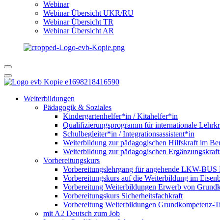
Webinar
Webinar Übersicht UKR/RU
Webinar Übersicht TR
Webinar Übersicht AR
Weiterbildungen
Pädagogik & Soziales
Kindergartenhelfer*in / Kitahelfer*in
Qualifizierungsprogramm für internationale Lehrkr
Schulbegleiter*in / Integrationsassistent*in
Weiterbildung zur pädagogischen Hilfskraft im Ber
Weiterbildung zur pädagogischen Ergänzungskraft
Vorbereitungskurs
Vorbereitungslehrgang für angehende LKW-BUS Fa
Vorbereitungskurs auf die Weiterbildung im Eise
Vorbereitung Weiterbildungen Erwerb von Grund
Vorbereitungskurs Sicherheitsfachkraft
Vorbereitung Weiterbildungen Grundkompetenz-T
mit A2 Deutsch zum Job