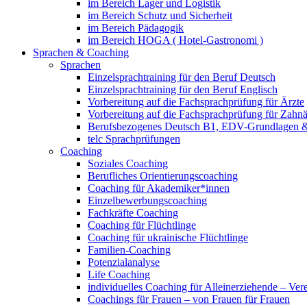
im Bereich Lager und Logistik
im Bereich Schutz und Sicherheit
im Bereich Pädagogik
im Bereich HOGA ( Hotel-Gastronomi )
Sprachen & Coaching
Sprachen
Einzelsprachtraining für den Beruf Deutsch
Einzelsprachtraining für den Beruf Englisch
Vorbereitung auf die Fachsprachprüfung für Ärzte
Vorbereitung auf die Fachsprachprüfung für Zahnä
Berufsbezogenes Deutsch B1, EDV-Grundlagen &
telc Sprachprüfungen
Coaching
Soziales Coaching
Berufliches Orientierungscoaching
Coaching für Akademiker*innen
Einzelbewerbungscoaching
Fachkräfte Coaching
Coaching für Flüchtlinge
Coaching für ukrainische Flüchtlinge
Familien-Coaching
Potenzialanalyse
Life Coaching
individuelles Coaching für Alleinerziehende – Ver
Coachings für Frauen – von Frauen für Frauen