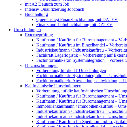
mit A2 Deutsch zum Job
Intensiv-Qualifizierung Jobcoach
Buchhaltung
Quereinstieg Finanzbuchhaltung mit DATEV
Finanz und Lohnbuchhaltung mit DATEV
Umschulungen
Externeprüfung
Kaufmann / Kauffrau für Büromanagement – Vorbe
Kaufmann / Kauffrau im Einzelhandel – Vorbereit
Industriekaufmann / Industriekauffrau – Vorberei
Fachkraft Lagerlogistik – Vorbereitung auf Exter
Fachinformatiker:in Systemintegration – Vorberei
IT Umschulungen
Vorbereitung für die IT Umschulungen
Fachinformatiker:in Systemintegration – Umschul
Fachinformatiker:in Anwendungsentwicklung – 
Kaufmännische Umschulungen
Vorbereitung auf die kaufmännischen Umschulun
Kaufmann / Kauffrau für Büromanagement – Ums
Kaufmann / Kauffrau für Büromanagement – Umsch
Immobilienkaufmann / Immobilienkauffrau – Ums
Industriekaufmann / Industriekauffrau – Umschul
Industriekaufmann / Industriekauffrau – Umschulun
Kaufmann / Kauffrau für Spedition und Logistikd
Kaufmann / Kauffrau im Einzelhandel – Umschul