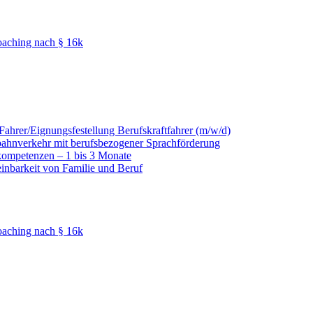
oaching nach § 16k
hrer/Eignungsfestellung Berufskraftfahrer (m/w/d)
nbahnverkehr mit berufsbezogener Sprachförderung
kompetenzen – 1 bis 3 Monate
einbarkeit von Familie und Beruf
oaching nach § 16k