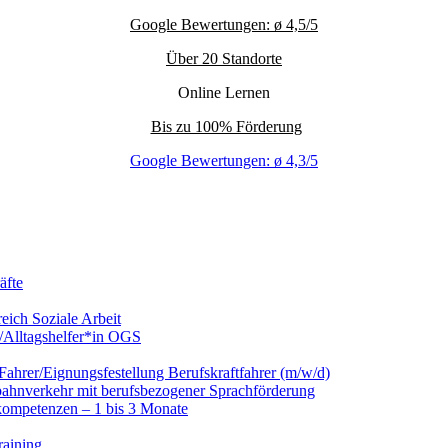
Google Bewertungen: ø 4,5/5
Über 20 Standorte
Online Lernen
Bis zu 100% Förderung
Google Bewertungen: ø 4,3/5
äfte
eich Soziale Arbeit
/Alltagshelfer*in OGS
hrer/Eignungsfestellung Berufskraftfahrer (m/w/d)
nbahnverkehr mit berufsbezogener Sprachförderung
kompetenzen – 1 bis 3 Monate
raining