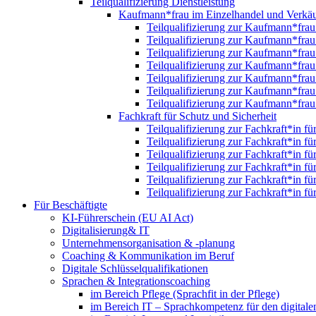
Teilqualifizierung Dienstleistung
Kaufmann*frau im Einzelhandel und Verkäu
Teilqualifizierung zur Kaufmann*fra
Teilqualifizierung zur Kaufmann*fra
Teilqualifizierung zur Kaufmann*fra
Teilqualifizierung zur Kaufmann*fra
Teilqualifizierung zur Kaufmann*fra
Teilqualifizierung zur Kaufmann*fra
Teilqualifizierung zur Kaufmann*fra
Fachkraft für Schutz und Sicherheit
Teilqualifizierung zur Fachkraft*in f
Teilqualifizierung zur Fachkraft*in f
Teilqualifizierung zur Fachkraft*in f
Teilqualifizierung zur Fachkraft*in f
Teilqualifizierung zur Fachkraft*in f
Teilqualifizierung zur Fachkraft*in f
Für Beschäftigte
KI-Führerschein (EU AI Act)
Digitalisierung& IT
Unternehmensorganisation & ‑planung
Coaching & Kommunikation im Beruf
Digitale Schlüsselqualifikationen
Sprachen & Integrationscoaching
im Bereich Pflege (Sprachfit in der Pflege)
im Bereich IT – Sprachkompetenz für den digitalen