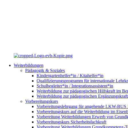
Weiterbildungen
Pädagogik & Soziales
Kindergartenhelfer*in / Kitahelfer*in
Qualifizierungsprogramm für internationale Lehrkr
Schulbegleiter*in / Integrationsassistent*in
Weiterbildung zur pädagogischen Hilfskraft im Ber
Weiterbildung zur pädagogischen Ergänzungskraft
Vorbereitungskurs
Vorbereitungslehrgang für angehende LKW-BUS Fa
Vorbereitungskurs auf die Weiterbildung im Eise
Vorbereitung Weiterbildungen Erwerb von Grund
Vorbereitungskurs Sicherheitsfachkraft
Vorbereitung Weiterbildungen Grundkompetenz-T