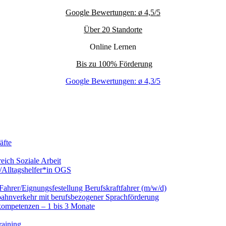
Google Bewertungen: ø 4,5/5
Über 20 Standorte
Online Lernen
Bis zu 100% Förderung
Google Bewertungen: ø 4,3/5
äfte
eich Soziale Arbeit
/Alltagshelfer*in OGS
hrer/Eignungsfestellung Berufskraftfahrer (m/w/d)
nbahnverkehr mit berufsbezogener Sprachförderung
kompetenzen – 1 bis 3 Monate
raining