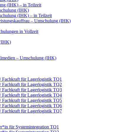
g (IHK) – in Teilzeit
schulung (IHK)
hulung (IHK) – in Teilzeit
leistungskauffrau – Umschulung (IHK)
hulungen in Vollzeit
 (IHK)
italmedien – Umschulung (IHK)
 / Fachkraft für Lagerlogistik TQ1
 / Fachkraft für Lagerlogistik TQ2
 / Fachkraft für Lagerlogistik TQ3
 / Fachkraft für Lagerlogistik TQ4
 / Fachkraft für Lagerlogistik TQ5
 / Fachkraft für Lagerlogistik TQ6
 / Fachkraft für Lagerlogistik TQ7
er*in für Systemintegration TQ1