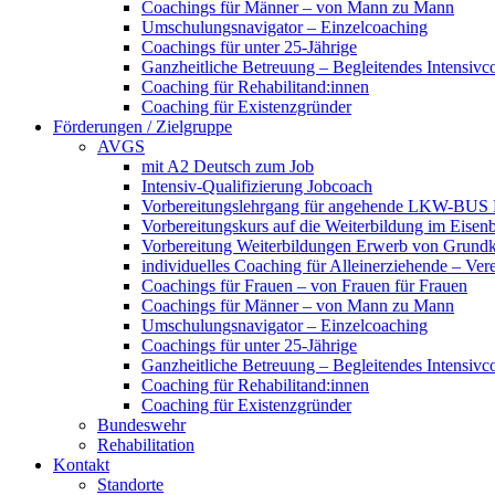
Coachings für Männer – von Mann zu Mann
Umschulungsnavigator – Einzelcoaching
Coachings für unter 25-Jährige
Ganzheitliche Betreuung – Begleitendes Intensivc
Coaching für Rehabilitand:innen
Coaching für Existenzgründer
Förderungen / Zielgruppe
AVGS
mit A2 Deutsch zum Job
Intensiv-Qualifizierung Jobcoach
Vorbereitungslehrgang für angehende LKW-BUS Fa
Vorbereitungskurs auf die Weiterbildung im Eise
Vorbereitung Weiterbildungen Erwerb von Grund
individuelles Coaching für Alleinerziehende – Ver
Coachings für Frauen – von Frauen für Frauen
Coachings für Männer – von Mann zu Mann
Umschulungsnavigator – Einzelcoaching
Coachings für unter 25-Jährige
Ganzheitliche Betreuung – Begleitendes Intensivc
Coaching für Rehabilitand:innen
Coaching für Existenzgründer
Bundeswehr
Rehabilitation
Kontakt
Standorte