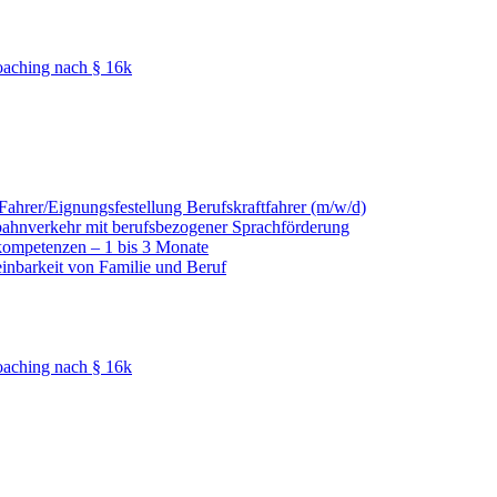
oaching nach § 16k
hrer/Eignungsfestellung Berufskraftfahrer (m/w/d)
nbahnverkehr mit berufsbezogener Sprachförderung
kompetenzen – 1 bis 3 Monate
einbarkeit von Familie und Beruf
oaching nach § 16k