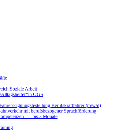
äfte
eich Soziale Arbeit
/Alltagshelfer*in OGS
hrer/Eignungsfestellung Berufskraftfahrer (m/w/d)
nbahnverkehr mit berufsbezogener Sprachförderung
kompetenzen – 1 bis 3 Monate
raining