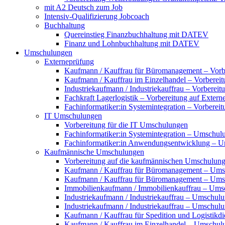
mit A2 Deutsch zum Job
Intensiv-Qualifizierung Jobcoach
Buchhaltung
Quereinstieg Finanzbuchhaltung mit DATEV
Finanz und Lohnbuchhaltung mit DATEV
Umschulungen
Externeprüfung
Kaufmann / Kauffrau für Büromanagement – Vorbe
Kaufmann / Kauffrau im Einzelhandel – Vorbereit
Industriekaufmann / Industriekauffrau – Vorberei
Fachkraft Lagerlogistik – Vorbereitung auf Exter
Fachinformatiker:in Systemintegration – Vorberei
IT Umschulungen
Vorbereitung für die IT Umschulungen
Fachinformatiker:in Systemintegration – Umschul
Fachinformatiker:in Anwendungsentwicklung – 
Kaufmännische Umschulungen
Vorbereitung auf die kaufmännischen Umschulun
Kaufmann / Kauffrau für Büromanagement – Ums
Kaufmann / Kauffrau für Büromanagement – Umsch
Immobilienkaufmann / Immobilienkauffrau – Ums
Industriekaufmann / Industriekauffrau – Umschul
Industriekaufmann / Industriekauffrau – Umschulun
Kaufmann / Kauffrau für Spedition und Logistikd
Kaufmann / Kauffrau im Einzelhandel – Umschul