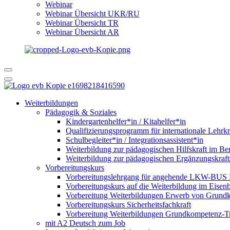
Webinar
Webinar Übersicht UKR/RU
Webinar Übersicht TR
Webinar Übersicht AR
Weiterbildungen
Pädagogik & Soziales
Kindergartenhelfer*in / Kitahelfer*in
Qualifizierungsprogramm für internationale Lehrkr
Schulbegleiter*in / Integrationsassistent*in
Weiterbildung zur pädagogischen Hilfskraft im Ber
Weiterbildung zur pädagogischen Ergänzungskraft
Vorbereitungskurs
Vorbereitungslehrgang für angehende LKW-BUS Fa
Vorbereitungskurs auf die Weiterbildung im Eise
Vorbereitung Weiterbildungen Erwerb von Grund
Vorbereitungskurs Sicherheitsfachkraft
Vorbereitung Weiterbildungen Grundkompetenz-T
mit A2 Deutsch zum Job