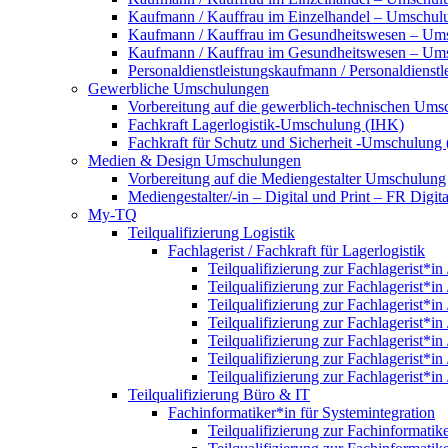
Kaufmann / Kauffrau im Einzelhandel – Umschulun
Kaufmann / Kauffrau im Gesundheitswesen – Um
Kaufmann / Kauffrau im Gesundheitswesen – Umsc
Personaldienstleistungskaufmann / Personaldienst
Gewerbliche Umschulungen
Vorbereitung auf die gewerblich-technischen Umsc
Fachkraft Lagerlogistik-Umschulung (IHK)
Fachkraft für Schutz und Sicherheit -Umschulung
Medien & Design Umschulungen
Vorbereitung auf die Mediengestalter Umschulung
Mediengestalter/-in – Digital und Print – FR Dig
My-TQ
Teilqualifizierung Logistik
Fachlagerist / Fachkraft für Lagerlogistik
Teilqualifizierung zur Fachlagerist*in
Teilqualifizierung zur Fachlagerist*in
Teilqualifizierung zur Fachlagerist*in
Teilqualifizierung zur Fachlagerist*in
Teilqualifizierung zur Fachlagerist*in
Teilqualifizierung zur Fachlagerist*in
Teilqualifizierung zur Fachlagerist*in
Teilqualifizierung Büro & IT
Fachinformatiker*in für Systemintegration
Teilqualifizierung zur Fachinformatik