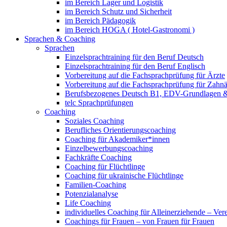
im Bereich Lager und Logistik
im Bereich Schutz und Sicherheit
im Bereich Pädagogik
im Bereich HOGA ( Hotel-Gastronomi )
Sprachen & Coaching
Sprachen
Einzelsprachtraining für den Beruf Deutsch
Einzelsprachtraining für den Beruf Englisch
Vorbereitung auf die Fachsprachprüfung für Ärzte
Vorbereitung auf die Fachsprachprüfung für Zahnä
Berufsbezogenes Deutsch B1, EDV-Grundlagen &
telc Sprachprüfungen
Coaching
Soziales Coaching
Berufliches Orientierungscoaching
Coaching für Akademiker*innen
Einzelbewerbungscoaching
Fachkräfte Coaching
Coaching für Flüchtlinge
Coaching für ukrainische Flüchtlinge
Familien-Coaching
Potenzialanalyse
Life Coaching
individuelles Coaching für Alleinerziehende – Ver
Coachings für Frauen – von Frauen für Frauen