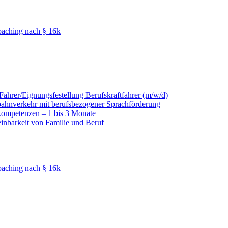
oaching nach § 16k
hrer/Eignungsfestellung Berufskraftfahrer (m/w/d)
nbahnverkehr mit berufsbezogener Sprachförderung
kompetenzen – 1 bis 3 Monate
einbarkeit von Familie und Beruf
oaching nach § 16k