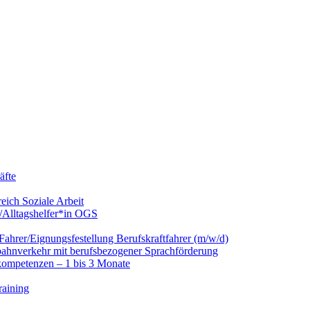
äfte
eich Soziale Arbeit
/Alltagshelfer*in OGS
hrer/Eignungsfestellung Berufskraftfahrer (m/w/d)
nbahnverkehr mit berufsbezogener Sprachförderung
kompetenzen – 1 bis 3 Monate
raining