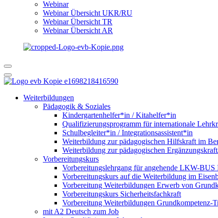
Webinar
Webinar Übersicht UKR/RU
Webinar Übersicht TR
Webinar Übersicht AR
Weiterbildungen
Pädagogik & Soziales
Kindergartenhelfer*in / Kitahelfer*in
Qualifizierungsprogramm für internationale Lehrkr
Schulbegleiter*in / Integrationsassistent*in
Weiterbildung zur pädagogischen Hilfskraft im Ber
Weiterbildung zur pädagogischen Ergänzungskraft
Vorbereitungskurs
Vorbereitungslehrgang für angehende LKW-BUS Fa
Vorbereitungskurs auf die Weiterbildung im Eise
Vorbereitung Weiterbildungen Erwerb von Grund
Vorbereitungskurs Sicherheitsfachkraft
Vorbereitung Weiterbildungen Grundkompetenz-T
mit A2 Deutsch zum Job