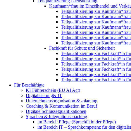
Teilqualifizierung Dienstleistung
Kaufmann*frau im Einzelhandel und Verkäu
Teilqualifizierung zur Kaufmann*fra
Teilqualifizierung zur Kaufmann*fra
Teilqualifizierung zur Kaufmann*fra
Teilqualifizierung zur Kaufmann*fra
Teilqualifizierung zur Kaufmann*fra
Teilqualifizierung zur Kaufmann*fra
Teilqualifizierung zur Kaufmann*fra
Fachkraft für Schutz und Sicherheit
Teilqualifizierung zur Fachkraft*in f
Teilqualifizierung zur Fachkraft*in f
Teilqualifizierung zur Fachkraft*in f
Teilqualifizierung zur Fachkraft*in f
Teilqualifizierung zur Fachkraft*in f
Teilqualifizierung zur Fachkraft*in f
Für Beschäftigte
KI-Führerschein (EU AI Act)
Digitalisierung& IT
Unternehmensorganisation & ‑planung
Coaching & Kommunikation im Beruf
Digitale Schlüsselqualifikationen
Sprachen & Integrationscoaching
im Bereich Pflege (Sprachfit in der Pflege)
im Bereich IT – Sprachkompetenz für den digitalen