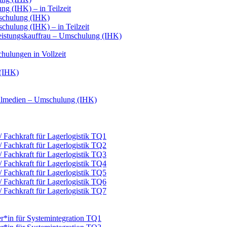
g (IHK) – in Teilzeit
schulung (IHK)
hulung (IHK) – in Teilzeit
leistungskauffrau – Umschulung (IHK)
hulungen in Vollzeit
 (IHK)
italmedien – Umschulung (IHK)
 / Fachkraft für Lagerlogistik TQ1
 / Fachkraft für Lagerlogistik TQ2
 / Fachkraft für Lagerlogistik TQ3
 / Fachkraft für Lagerlogistik TQ4
 / Fachkraft für Lagerlogistik TQ5
 / Fachkraft für Lagerlogistik TQ6
 / Fachkraft für Lagerlogistik TQ7
er*in für Systemintegration TQ1