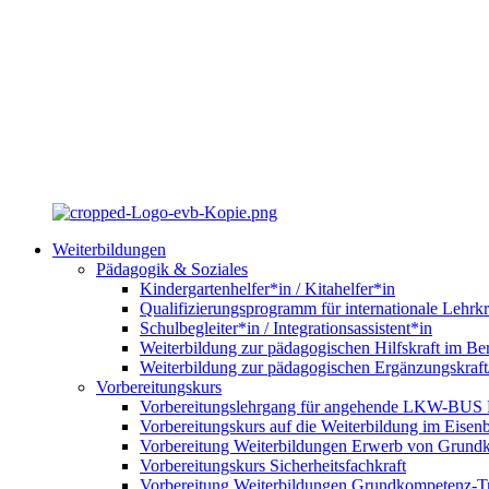
Weiterbildungen
Pädagogik & Soziales
Kindergartenhelfer*in / Kitahelfer*in
Qualifizierungsprogramm für internationale Lehrkr
Schulbegleiter*in / Integrationsassistent*in
Weiterbildung zur pädagogischen Hilfskraft im Ber
Weiterbildung zur pädagogischen Ergänzungskraft
Vorbereitungskurs
Vorbereitungslehrgang für angehende LKW-BUS Fa
Vorbereitungskurs auf die Weiterbildung im Eise
Vorbereitung Weiterbildungen Erwerb von Grund
Vorbereitungskurs Sicherheitsfachkraft
Vorbereitung Weiterbildungen Grundkompetenz-T