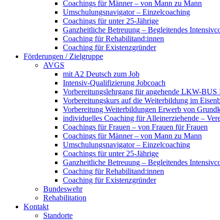
Coachings für Männer – von Mann zu Mann
Umschulungsnavigator – Einzelcoaching
Coachings für unter 25-Jährige
Ganzheitliche Betreuung – Begleitendes Intensivc
Coaching für Rehabilitand:innen
Coaching für Existenzgründer
Förderungen / Zielgruppe
AVGS
mit A2 Deutsch zum Job
Intensiv-Qualifizierung Jobcoach
Vorbereitungslehrgang für angehende LKW-BUS Fa
Vorbereitungskurs auf die Weiterbildung im Eise
Vorbereitung Weiterbildungen Erwerb von Grund
individuelles Coaching für Alleinerziehende – Ver
Coachings für Frauen – von Frauen für Frauen
Coachings für Männer – von Mann zu Mann
Umschulungsnavigator – Einzelcoaching
Coachings für unter 25-Jährige
Ganzheitliche Betreuung – Begleitendes Intensivc
Coaching für Rehabilitand:innen
Coaching für Existenzgründer
Bundeswehr
Rehabilitation
Kontakt
Standorte