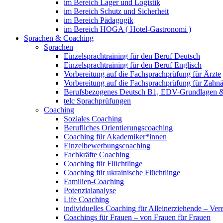
im Bereich Lager und Logistik
im Bereich Schutz und Sicherheit
im Bereich Pädagogik
im Bereich HOGA ( Hotel-Gastronomi )
Sprachen & Coaching
Sprachen
Einzelsprachtraining für den Beruf Deutsch
Einzelsprachtraining für den Beruf Englisch
Vorbereitung auf die Fachsprachprüfung für Ärzte
Vorbereitung auf die Fachsprachprüfung für Zahnä
Berufsbezogenes Deutsch B1, EDV-Grundlagen &
telc Sprachprüfungen
Coaching
Soziales Coaching
Berufliches Orientierungscoaching
Coaching für Akademiker*innen
Einzelbewerbungscoaching
Fachkräfte Coaching
Coaching für Flüchtlinge
Coaching für ukrainische Flüchtlinge
Familien-Coaching
Potenzialanalyse
Life Coaching
individuelles Coaching für Alleinerziehende – Ver
Coachings für Frauen – von Frauen für Frauen