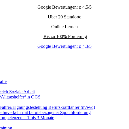
Google Bewertungen: ø 4,5/5
Über 20 Standorte
Online Lernen
Bis zu 100% Förderung
Google Bewertungen: ø 4,3/5
äfte
eich Soziale Arbeit
/Alltagshelfer*in OGS
hrer/Eignungsfestellung Berufskraftfahrer (m/w/d)
nbahnverkehr mit berufsbezogener Sprachförderung
kompetenzen – 1 bis 3 Monate
raining