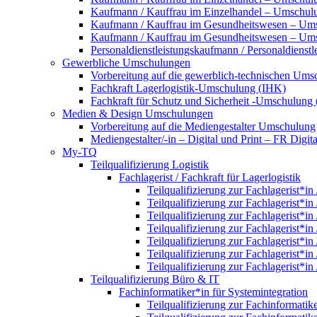
Kaufmann / Kauffrau im Einzelhandel – Umschulun
Kaufmann / Kauffrau im Gesundheitswesen – Um
Kaufmann / Kauffrau im Gesundheitswesen – Umsc
Personaldienstleistungskaufmann / Personaldienst
Gewerbliche Umschulungen
Vorbereitung auf die gewerblich-technischen Umsc
Fachkraft Lagerlogistik-Umschulung (IHK)
Fachkraft für Schutz und Sicherheit -Umschulung
Medien & Design Umschulungen
Vorbereitung auf die Mediengestalter Umschulung
Mediengestalter/-in – Digital und Print – FR Dig
My-TQ
Teilqualifizierung Logistik
Fachlagerist / Fachkraft für Lagerlogistik
Teilqualifizierung zur Fachlagerist*in
Teilqualifizierung zur Fachlagerist*in
Teilqualifizierung zur Fachlagerist*in
Teilqualifizierung zur Fachlagerist*in
Teilqualifizierung zur Fachlagerist*in
Teilqualifizierung zur Fachlagerist*in
Teilqualifizierung zur Fachlagerist*in
Teilqualifizierung Büro & IT
Fachinformatiker*in für Systemintegration
Teilqualifizierung zur Fachinformatik