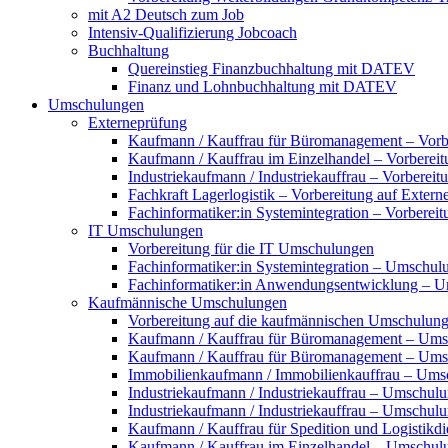
mit A2 Deutsch zum Job
Intensiv-Qualifizierung Jobcoach
Buchhaltung
Quereinstieg Finanzbuchhaltung mit DATEV
Finanz und Lohnbuchhaltung mit DATEV
Umschulungen
Externeprüfung
Kaufmann / Kauffrau für Büromanagement – Vorbe
Kaufmann / Kauffrau im Einzelhandel – Vorbereit
Industriekaufmann / Industriekauffrau – Vorberei
Fachkraft Lagerlogistik – Vorbereitung auf Exter
Fachinformatiker:in Systemintegration – Vorberei
IT Umschulungen
Vorbereitung für die IT Umschulungen
Fachinformatiker:in Systemintegration – Umschul
Fachinformatiker:in Anwendungsentwicklung – 
Kaufmännische Umschulungen
Vorbereitung auf die kaufmännischen Umschulun
Kaufmann / Kauffrau für Büromanagement – Ums
Kaufmann / Kauffrau für Büromanagement – Umsch
Immobilienkaufmann / Immobilienkauffrau – Ums
Industriekaufmann / Industriekauffrau – Umschul
Industriekaufmann / Industriekauffrau – Umschulun
Kaufmann / Kauffrau für Spedition und Logistikd
Kaufmann / Kauffrau im Einzelhandel – Umschul