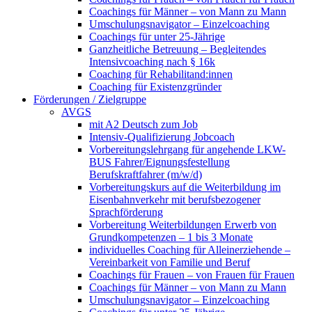
Coachings für Männer – von Mann zu Mann
Umschulungsnavigator – Einzelcoaching
Coachings für unter 25-Jährige
Ganzheitliche Betreuung – Begleitendes
Intensivcoaching nach § 16k
Coaching für Rehabilitand:innen
Coaching für Existenzgründer
Förderungen / Zielgruppe
AVGS
mit A2 Deutsch zum Job
Intensiv-Qualifizierung Jobcoach
Vorbereitungslehrgang für angehende LKW-
BUS Fahrer/Eignungsfestellung
Berufskraftfahrer (m/w/d)
Vorbereitungskurs auf die Weiterbildung im
Eisenbahnverkehr mit berufsbezogener
Sprachförderung
Vorbereitung Weiterbildungen Erwerb von
Grundkompetenzen – 1 bis 3 Monate
individuelles Coaching für Alleinerziehende –
Vereinbarkeit von Familie und Beruf
Coachings für Frauen – von Frauen für Frauen
Coachings für Männer – von Mann zu Mann
Umschulungsnavigator – Einzelcoaching