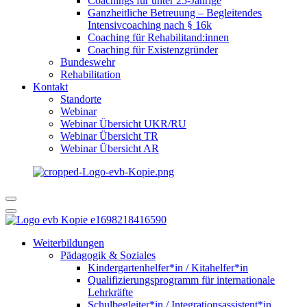
Coachings für unter 25-Jährige
Ganzheitliche Betreuung – Begleitendes
Intensivcoaching nach § 16k
Coaching für Rehabilitand:innen
Coaching für Existenzgründer
Bundeswehr
Rehabilitation
Kontakt
Standorte
Webinar
Webinar Übersicht UKR/RU
Webinar Übersicht TR
Webinar Übersicht AR
Weiterbildungen
Pädagogik & Soziales
Kindergartenhelfer*in / Kitahelfer*in
Qualifizierungsprogramm für internationale
Lehrkräfte
Schulbegleiter*in / Integrationsassistent*in