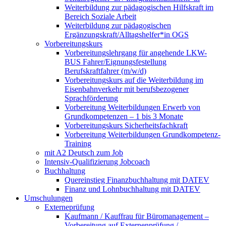
Weiterbildung zur pädagogischen Hilfskraft im
Bereich Soziale Arbeit
Weiterbildung zur pädagogischen
Ergänzungskraft/Alltagshelfer*in OGS
Vorbereitungskurs
Vorbereitungslehrgang für angehende LKW-
BUS Fahrer/Eignungsfestellung
Berufskraftfahrer (m/w/d)
Vorbereitungskurs auf die Weiterbildung im
Eisenbahnverkehr mit berufsbezogener
Sprachförderung
Vorbereitung Weiterbildungen Erwerb von
Grundkompetenzen – 1 bis 3 Monate
Vorbereitungskurs Sicherheitsfachkraft
Vorbereitung Weiterbildungen Grundkompetenz-
Training
mit A2 Deutsch zum Job
Intensiv-Qualifizierung Jobcoach
Buchhaltung
Quereinstieg Finanzbuchhaltung mit DATEV
Finanz und Lohnbuchhaltung mit DATEV
Umschulungen
Externeprüfung
Kaufmann / Kauffrau für Büromanagement –
Vorbereitung auf Externenprüfung /