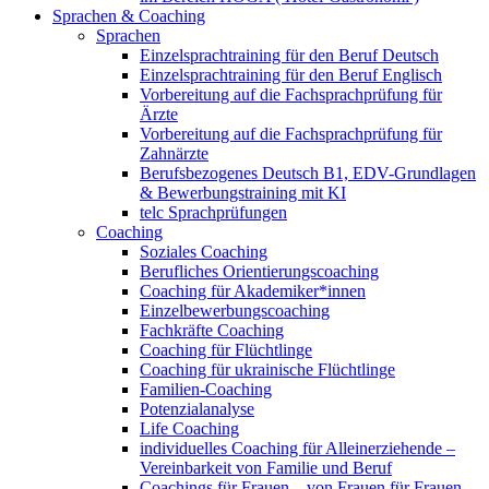
Sprachen & Coaching
Sprachen
Einzelsprachtraining für den Beruf Deutsch
Einzelsprachtraining für den Beruf Englisch
Vorbereitung auf die Fachsprachprüfung für
Ärzte
Vorbereitung auf die Fachsprachprüfung für
Zahnärzte
Berufsbezogenes Deutsch B1, EDV-Grundlagen
& Bewerbungstraining mit KI
telc Sprachprüfungen
Coaching
Soziales Coaching
Berufliches Orientierungscoaching
Coaching für Akademiker*innen
Einzelbewerbungscoaching
Fachkräfte Coaching
Coaching für Flüchtlinge
Coaching für ukrainische Flüchtlinge
Familien-Coaching
Potenzialanalyse
Life Coaching
individuelles Coaching für Alleinerziehende –
Vereinbarkeit von Familie und Beruf
Coachings für Frauen – von Frauen für Frauen