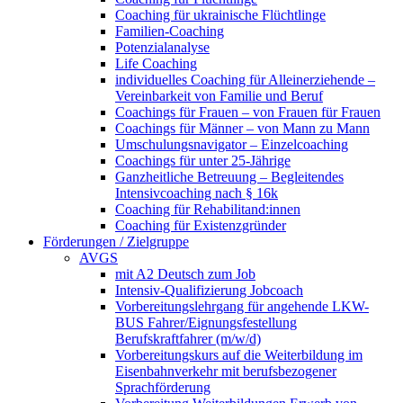
Coaching für ukrainische Flüchtlinge
Familien-Coaching
Potenzialanalyse
Life Coaching
individuelles Coaching für Alleinerziehende –
Vereinbarkeit von Familie und Beruf
Coachings für Frauen – von Frauen für Frauen
Coachings für Männer – von Mann zu Mann
Umschulungsnavigator – Einzelcoaching
Coachings für unter 25-Jährige
Ganzheitliche Betreuung – Begleitendes
Intensivcoaching nach § 16k
Coaching für Rehabilitand:innen
Coaching für Existenzgründer
Förderungen / Zielgruppe
AVGS
mit A2 Deutsch zum Job
Intensiv-Qualifizierung Jobcoach
Vorbereitungslehrgang für angehende LKW-
BUS Fahrer/Eignungsfestellung
Berufskraftfahrer (m/w/d)
Vorbereitungskurs auf die Weiterbildung im
Eisenbahnverkehr mit berufsbezogener
Sprachförderung