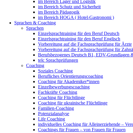
im Bereich Lager und Logistik
im Bereich Schutz und Sicherheit
im Bereich Pädagogik
im Bereich HOGA ( Hotel-Gastronomi )
Sprachen & Coaching
Sprachen
Einzelsprachtraining für den Beruf Deutsch
Einzelsprachtraining für den Beruf Englisch
Vorbereitung auf die Fachsprachprüfung für Ärzte
Vorbereitung auf die Fachsprachprüfung für Zahnä
Berufsbezogenes Deutsch B1, EDV-Grundlagen &
telc Sprachprüfungen
Coaching
Soziales Coaching
Berufliches Orientierungscoaching
Coaching für Akademiker*innen
Einzelbewerbungscoaching
Fachkräfte Coaching
Coaching für Flüchtlinge
Coaching für ukrainische Flüchtlinge
Familien-Coaching
Potenzialanalyse
Life Coaching
individuelles Coaching für Alleinerziehende – Ver
Coachings für Frauen – von Frauen für Frauen