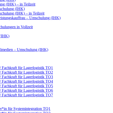
g (IHK) – in Teilzeit
schulung (IHK)
hulung (IHK) – in Teilzeit
leistungskauffrau – Umschulung (IHK)
hulungen in Vollzeit
 (IHK)
italmedien – Umschulung (IHK)
 / Fachkraft für Lagerlogistik TQ1
 / Fachkraft für Lagerlogistik TQ2
 / Fachkraft für Lagerlogistik TQ3
 / Fachkraft für Lagerlogistik TQ4
 / Fachkraft für Lagerlogistik TQ5
 / Fachkraft für Lagerlogistik TQ6
 / Fachkraft für Lagerlogistik TQ7
er*in für Systemintegration TQ1