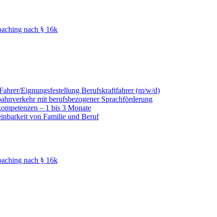
oaching nach § 16k
hrer/Eignungsfestellung Berufskraftfahrer (m/w/d)
nbahnverkehr mit berufsbezogener Sprachförderung
kompetenzen – 1 bis 3 Monate
einbarkeit von Familie und Beruf
oaching nach § 16k