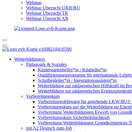
Webinar
Webinar Übersicht UKR/RU
Webinar Übersicht TR
Webinar Übersicht AR
Weiterbildungen
Pädagogik & Soziales
Kindergartenhelfer*in / Kitahelfer*in
Qualifizierungsprogramm für internationale Lehrkr
Schulbegleiter*in / Integrationsassistent*in
Weiterbildung zur pädagogischen Hilfskraft im Ber
Weiterbildung zur pädagogischen Ergänzungskraft
Vorbereitungskurs
Vorbereitungslehrgang für angehende LKW-BUS Fa
Vorbereitungskurs auf die Weiterbildung im Eise
Vorbereitung Weiterbildungen Erwerb von Grund
Vorbereitungskurs Sicherheitsfachkraft
Vorbereitung Weiterbildungen Grundkompetenz-T
mit A2 Deutsch zum Job