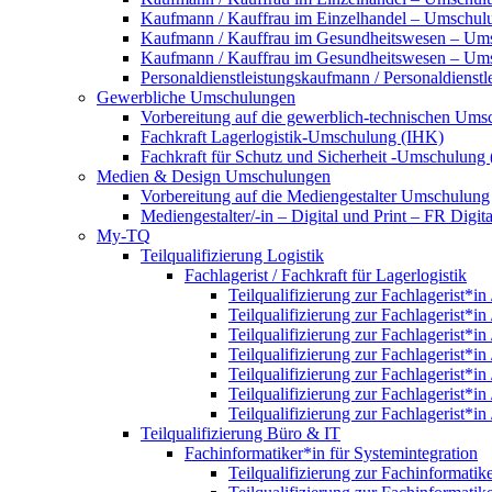
Kaufmann / Kauffrau im Einzelhandel – Umschulun
Kaufmann / Kauffrau im Gesundheitswesen – Um
Kaufmann / Kauffrau im Gesundheitswesen – Umsc
Personaldienstleistungskaufmann / Personaldienst
Gewerbliche Umschulungen
Vorbereitung auf die gewerblich-technischen Umsc
Fachkraft Lagerlogistik-Umschulung (IHK)
Fachkraft für Schutz und Sicherheit -Umschulung
Medien & Design Umschulungen
Vorbereitung auf die Mediengestalter Umschulung
Mediengestalter/-in – Digital und Print – FR Dig
My-TQ
Teilqualifizierung Logistik
Fachlagerist / Fachkraft für Lagerlogistik
Teilqualifizierung zur Fachlagerist*in
Teilqualifizierung zur Fachlagerist*in
Teilqualifizierung zur Fachlagerist*in
Teilqualifizierung zur Fachlagerist*in
Teilqualifizierung zur Fachlagerist*in
Teilqualifizierung zur Fachlagerist*in
Teilqualifizierung zur Fachlagerist*in
Teilqualifizierung Büro & IT
Fachinformatiker*in für Systemintegration
Teilqualifizierung zur Fachinformatik