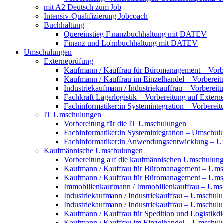
mit A2 Deutsch zum Job
Intensiv-Qualifizierung Jobcoach
Buchhaltung
Quereinstieg Finanzbuchhaltung mit DATEV
Finanz und Lohnbuchhaltung mit DATEV
Umschulungen
Externeprüfung
Kaufmann / Kauffrau für Büromanagement – Vorbe
Kaufmann / Kauffrau im Einzelhandel – Vorbereit
Industriekaufmann / Industriekauffrau – Vorberei
Fachkraft Lagerlogistik – Vorbereitung auf Exter
Fachinformatiker:in Systemintegration – Vorberei
IT Umschulungen
Vorbereitung für die IT Umschulungen
Fachinformatiker:in Systemintegration – Umschul
Fachinformatiker:in Anwendungsentwicklung – 
Kaufmännische Umschulungen
Vorbereitung auf die kaufmännischen Umschulun
Kaufmann / Kauffrau für Büromanagement – Ums
Kaufmann / Kauffrau für Büromanagement – Umsch
Immobilienkaufmann / Immobilienkauffrau – Ums
Industriekaufmann / Industriekauffrau – Umschul
Industriekaufmann / Industriekauffrau – Umschulun
Kaufmann / Kauffrau für Spedition und Logistikd
Kaufmann / Kauffrau im Einzelhandel – Umschul