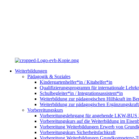
Weiterbildungen
Pädagogik & Soziales
Kindergartenhelfer*in / Kitahelfer*in
Qualifizierungsprogramm für internationale Lehrkr
Schulbegleiter*in / Integrationsassistent*in
Weiterbildung zur pädagogischen Hilfskraft im Ber
Weiterbildung zur pädagogischen Ergänzungskraft
Vorbereitungskurs
Vorbereitungslehrgang für angehende LKW-BUS Fa
Vorbereitungskurs auf die Weiterbildung im Eise
Vorbereitung Weiterbildungen Erwerb von Grund
Vorbereitungskurs Sicherheitsfachkraft
Vorbereitung Weiterbildungen Grundkompetenz-T