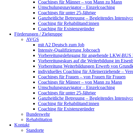
Coachings für Männer – von Mann zu Mann
Umschulungsnavigator – Einzelcoaching
Coachings für unter 25-Jährige
Ganzheitliche Betreuung – Begleitendes Intensivc
Coaching für Rehabilitand:innen
Coaching für Existenzgründer
Förderungen / Zielgruppe
AVGS
mit A2 Deutsch zum Job
Intensiv-Qualifizierung Jobcoach
Vorbereitungslehrgang für angehende LKW-BUS Fa
Vorbereitungskurs auf die Weiterbildung im Eise
Vorbereitung Weiterbildungen Erwerb von Grund
individuelles Coaching für Alleinerziehende – Ver
Coachings für Frauen – von Frauen für Frauen
Coachings für Männer – von Mann zu Mann
Umschulungsnavigator – Einzelcoaching
Coachings für unter 25-Jährige
Ganzheitliche Betreuung – Begleitendes Intensivc
Coaching für Rehabilitand:innen
Coaching für Existenzgründer
Bundeswehr
Rehabilitation
Kontakt
Standorte