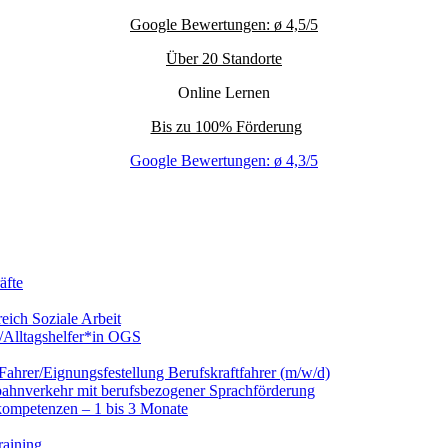
Google Bewertungen: ø 4,5/5
Über 20 Standorte
Online Lernen
Bis zu 100% Förderung
Google Bewertungen: ø 4,3/5
äfte
eich Soziale Arbeit
/Alltagshelfer*in OGS
hrer/Eignungsfestellung Berufskraftfahrer (m/w/d)
nbahnverkehr mit berufsbezogener Sprachförderung
kompetenzen – 1 bis 3 Monate
raining