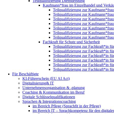
Teilqualifizierung Dienstleistung
Kaufmann*frau im Einzelhandel und Verkäu
Teilqualifizierung zur Kaufmann*fra
Teilqualifizierung zur Kaufmann*fra
Teilqualifizierung zur Kaufmann*fra
Teilqualifizierung zur Kaufmann*fra
Teilqualifizierung zur Kaufmann*fra
Teilqualifizierung zur Kaufmann*fra
Teilqualifizierung zur Kaufmann*fra
Fachkraft für Schutz und Sicherheit
Teilqualifizierung zur Fachkraft*in f
Teilqualifizierung zur Fachkraft*in f
Teilqualifizierung zur Fachkraft*in f
Teilqualifizierung zur Fachkraft*in f
Teilqualifizierung zur Fachkraft*in f
Teilqualifizierung zur Fachkraft*in f
Für Beschäftigte
KI-Führerschein (EU AI Act)
Digitalisierung& IT
Unternehmensorganisation & ‑planung
Coaching & Kommunikation im Beruf
Digitale Schlüsselqualifikationen
Sprachen & Integrationscoaching
im Bereich Pflege (Sprachfit in der Pflege)
im Bereich IT – Sprachkompetenz für den digitalen