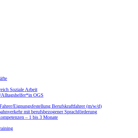
äfte
eich Soziale Arbeit
/Alltagshelfer*in OGS
hrer/Eignungsfestellung Berufskraftfahrer (m/w/d)
nbahnverkehr mit berufsbezogener Sprachförderung
kompetenzen – 1 bis 3 Monate
raining