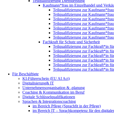
Teilqualifizierung Dienstleistung
Kaufmann*frau im Einzelhandel und Verkäu
Teilqualifizierung zur Kaufmann*fra
Teilqualifizierung zur Kaufmann*fra
Teilqualifizierung zur Kaufmann*fra
Teilqualifizierung zur Kaufmann*fra
Teilqualifizierung zur Kaufmann*fra
Teilqualifizierung zur Kaufmann*fra
Teilqualifizierung zur Kaufmann*fra
Fachkraft für Schutz und Sicherheit
Teilqualifizierung zur Fachkraft*in f
Teilqualifizierung zur Fachkraft*in f
Teilqualifizierung zur Fachkraft*in f
Teilqualifizierung zur Fachkraft*in f
Teilqualifizierung zur Fachkraft*in f
Teilqualifizierung zur Fachkraft*in f
Für Beschäftigte
KI-Führerschein (EU AI Act)
Digitalisierung& IT
Unternehmensorganisation & ‑planung
Coaching & Kommunikation im Beruf
Digitale Schlüsselqualifikationen
Sprachen & Integrationscoaching
im Bereich Pflege (Sprachfit in der Pflege)
im Bereich IT – Sprachkompetenz für den digitalen