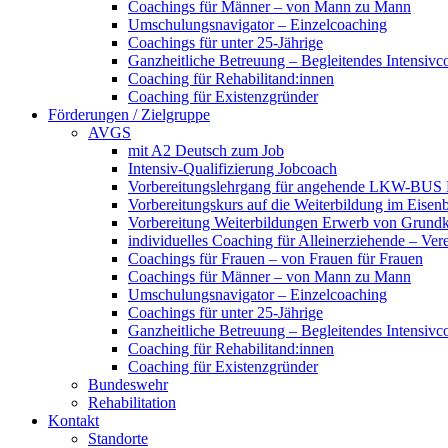
Coachings für Männer – von Mann zu Mann
Umschulungsnavigator – Einzelcoaching
Coachings für unter 25-Jährige
Ganzheitliche Betreuung – Begleitendes Intensivc
Coaching für Rehabilitand:innen
Coaching für Existenzgründer
Förderungen / Zielgruppe
AVGS
mit A2 Deutsch zum Job
Intensiv-Qualifizierung Jobcoach
Vorbereitungslehrgang für angehende LKW-BUS Fa
Vorbereitungskurs auf die Weiterbildung im Eise
Vorbereitung Weiterbildungen Erwerb von Grund
individuelles Coaching für Alleinerziehende – Ver
Coachings für Frauen – von Frauen für Frauen
Coachings für Männer – von Mann zu Mann
Umschulungsnavigator – Einzelcoaching
Coachings für unter 25-Jährige
Ganzheitliche Betreuung – Begleitendes Intensivc
Coaching für Rehabilitand:innen
Coaching für Existenzgründer
Bundeswehr
Rehabilitation
Kontakt
Standorte