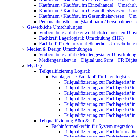
Kaufmann / Kauffrau im Einzelhandel – Umschulun
Kaufmann / Kauffrau im Gesundheitswesen – Um
Kaufmann / Kauffrau im Gesundheitswesen – Umsc
Personaldienstleistungskaufmann / Personaldienst
Gewerbliche Umschulungen
Vorbereitung auf die gewerblich-technischen Umsc
Fachkraft Lagerlogistik-Umschulung (IHK)
Fachkraft für Schutz und Sicherheit -Umschulung
Medien & Design Umschulungen
Vorbereitung auf die Mediengestalter Umschulung
Mediengestalter/-in – Digital und Print – FR Dig
My-TQ
Teilqualifizierung Logistik
Fachlagerist / Fachkraft für Lagerlogistik
Teilqualifizierung zur Fachlagerist*in
Teilqualifizierung zur Fachlagerist*in
Teilqualifizierung zur Fachlagerist*in
Teilqualifizierung zur Fachlagerist*in
Teilqualifizierung zur Fachlagerist*in
Teilqualifizierung zur Fachlagerist*in
Teilqualifizierung zur Fachlagerist*in
Teilqualifizierung Büro & IT
Fachinformatiker*in für Systemintegration
Teilqualifizierung zur Fachinformatik