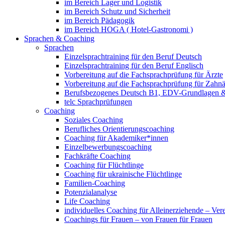
im Bereich Lager und Logistik
im Bereich Schutz und Sicherheit
im Bereich Pädagogik
im Bereich HOGA ( Hotel-Gastronomi )
Sprachen & Coaching
Sprachen
Einzelsprachtraining für den Beruf Deutsch
Einzelsprachtraining für den Beruf Englisch
Vorbereitung auf die Fachsprachprüfung für Ärzte
Vorbereitung auf die Fachsprachprüfung für Zahnä
Berufsbezogenes Deutsch B1, EDV-Grundlagen &
telc Sprachprüfungen
Coaching
Soziales Coaching
Berufliches Orientierungscoaching
Coaching für Akademiker*innen
Einzelbewerbungscoaching
Fachkräfte Coaching
Coaching für Flüchtlinge
Coaching für ukrainische Flüchtlinge
Familien-Coaching
Potenzialanalyse
Life Coaching
individuelles Coaching für Alleinerziehende – Ver
Coachings für Frauen – von Frauen für Frauen