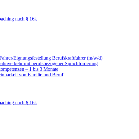
oaching nach § 16k
hrer/Eignungsfestellung Berufskraftfahrer (m/w/d)
nbahnverkehr mit berufsbezogener Sprachförderung
kompetenzen – 1 bis 3 Monate
einbarkeit von Familie und Beruf
oaching nach § 16k