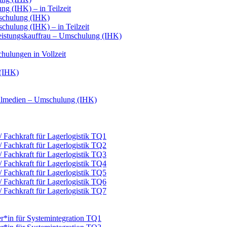
g (IHK) – in Teilzeit
schulung (IHK)
hulung (IHK) – in Teilzeit
leistungskauffrau – Umschulung (IHK)
hulungen in Vollzeit
 (IHK)
italmedien – Umschulung (IHK)
 / Fachkraft für Lagerlogistik TQ1
 / Fachkraft für Lagerlogistik TQ2
 / Fachkraft für Lagerlogistik TQ3
 / Fachkraft für Lagerlogistik TQ4
 / Fachkraft für Lagerlogistik TQ5
 / Fachkraft für Lagerlogistik TQ6
 / Fachkraft für Lagerlogistik TQ7
er*in für Systemintegration TQ1