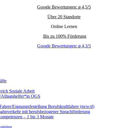
Google Bewertungen: ø 4,5/5
Über 20 Standorte
Online Lernen
Bis zu 100% Förderung
Google Bewertungen: ø 4,3/5
äfte
eich Soziale Arbeit
/Alltagshelfer*in OGS
hrer/Eignungsfestellung Berufskraftfahrer (m/w/d)
nbahnverkehr mit berufsbezogener Sprachförderung
kompetenzen – 1 bis 3 Monate
raining