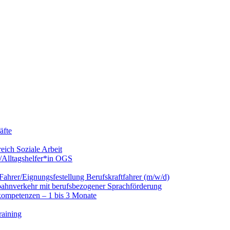
äfte
eich Soziale Arbeit
/Alltagshelfer*in OGS
hrer/Eignungsfestellung Berufskraftfahrer (m/w/d)
nbahnverkehr mit berufsbezogener Sprachförderung
kompetenzen – 1 bis 3 Monate
raining