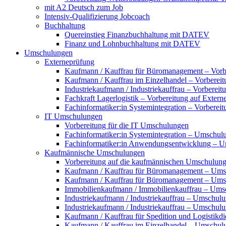
mit A2 Deutsch zum Job
Intensiv-Qualifizierung Jobcoach
Buchhaltung
Quereinstieg Finanzbuchhaltung mit DATEV
Finanz und Lohnbuchhaltung mit DATEV
Umschulungen
Externeprüfung
Kaufmann / Kauffrau für Büromanagement – Vorbe
Kaufmann / Kauffrau im Einzelhandel – Vorbereit
Industriekaufmann / Industriekauffrau – Vorberei
Fachkraft Lagerlogistik – Vorbereitung auf Exter
Fachinformatiker:in Systemintegration – Vorberei
IT Umschulungen
Vorbereitung für die IT Umschulungen
Fachinformatiker:in Systemintegration – Umschul
Fachinformatiker:in Anwendungsentwicklung – 
Kaufmännische Umschulungen
Vorbereitung auf die kaufmännischen Umschulun
Kaufmann / Kauffrau für Büromanagement – Ums
Kaufmann / Kauffrau für Büromanagement – Umsch
Immobilienkaufmann / Immobilienkauffrau – Ums
Industriekaufmann / Industriekauffrau – Umschul
Industriekaufmann / Industriekauffrau – Umschulun
Kaufmann / Kauffrau für Spedition und Logistikd
Kaufmann / Kauffrau im Einzelhandel – Umschul