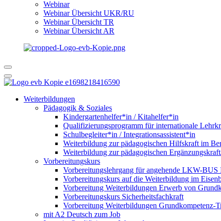
Webinar
Webinar Übersicht UKR/RU
Webinar Übersicht TR
Webinar Übersicht AR
Weiterbildungen
Pädagogik & Soziales
Kindergartenhelfer*in / Kitahelfer*in
Qualifizierungsprogramm für internationale Lehrkr
Schulbegleiter*in / Integrationsassistent*in
Weiterbildung zur pädagogischen Hilfskraft im Ber
Weiterbildung zur pädagogischen Ergänzungskraft
Vorbereitungskurs
Vorbereitungslehrgang für angehende LKW-BUS Fa
Vorbereitungskurs auf die Weiterbildung im Eise
Vorbereitung Weiterbildungen Erwerb von Grund
Vorbereitungskurs Sicherheitsfachkraft
Vorbereitung Weiterbildungen Grundkompetenz-T
mit A2 Deutsch zum Job