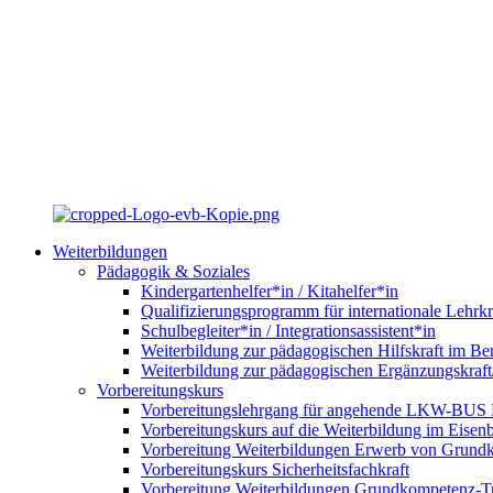
Weiterbildungen
Pädagogik & Soziales
Kindergartenhelfer*in / Kitahelfer*in
Qualifizierungsprogramm für internationale Lehrkr
Schulbegleiter*in / Integrationsassistent*in
Weiterbildung zur pädagogischen Hilfskraft im Ber
Weiterbildung zur pädagogischen Ergänzungskraft
Vorbereitungskurs
Vorbereitungslehrgang für angehende LKW-BUS Fa
Vorbereitungskurs auf die Weiterbildung im Eise
Vorbereitung Weiterbildungen Erwerb von Grund
Vorbereitungskurs Sicherheitsfachkraft
Vorbereitung Weiterbildungen Grundkompetenz-T