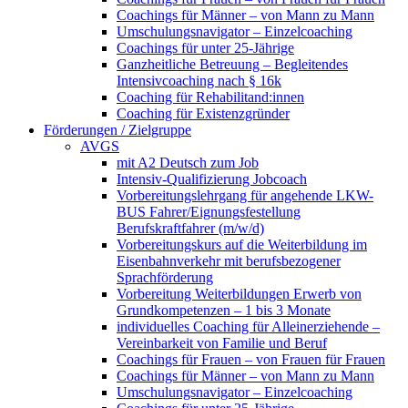
Coachings für Männer – von Mann zu Mann
Umschulungsnavigator – Einzelcoaching
Coachings für unter 25-Jährige
Ganzheitliche Betreuung – Begleitendes
Intensivcoaching nach § 16k
Coaching für Rehabilitand:innen
Coaching für Existenzgründer
Förderungen / Zielgruppe
AVGS
mit A2 Deutsch zum Job
Intensiv-Qualifizierung Jobcoach
Vorbereitungslehrgang für angehende LKW-
BUS Fahrer/Eignungsfestellung
Berufskraftfahrer (m/w/d)
Vorbereitungskurs auf die Weiterbildung im
Eisenbahnverkehr mit berufsbezogener
Sprachförderung
Vorbereitung Weiterbildungen Erwerb von
Grundkompetenzen – 1 bis 3 Monate
individuelles Coaching für Alleinerziehende –
Vereinbarkeit von Familie und Beruf
Coachings für Frauen – von Frauen für Frauen
Coachings für Männer – von Mann zu Mann
Umschulungsnavigator – Einzelcoaching