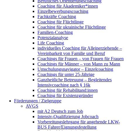
Berufliches Orientierungscoaching
Coaching für Akademiker*innen
Einzelbewerbungscoaching
Fachkräfte Coaching
Coaching für Flüchtlinge
Coaching für ukrainische Flüchtlinge
Familien-Coaching
Potenzialanalyse
Life Coaching
individuelles Coaching für Alleinerziehende –
Vereinbarkeit von Familie und Beruf
Coachings für Frauen – von Frauen für Frauen
Coachings für Männer – von Mann zu Mann
Umschulungsnavigator – Einzelcoaching
Coachings für unter 25-Jährige
Ganzheitliche Betreuung – Begleitendes
Intensivcoaching nach § 16k
Coaching für Rehabilitand:innen
Coaching für Existenzgründer
Förderungen / Zielgruppe
AVGS
mit A2 Deutsch zum Job
Intensiv-Qualifizierung Jobcoach
Vorbereitungslehrgang für angehende LKW-
BUS Fahrer/Eignungsfestellung