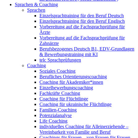
Sprachen & Coaching
Sprachen
Einzelsprachtraining für den Beruf Deutsch
Einzelsprachtraining für den Beruf Englisch
Vorbereitung auf die Fachsprachprüfung für
Ärzte
Vorbereitung auf die Fachsprachprüfung für
Zahnärzte
Berufsbezogenes Deutsch B1, EDV-Grundlagen
& Bewerbungstraining mit KI
telc Sprachprüfungen
Coaching
Soziales Coaching
Berufliches Orientierungscoaching
Coaching für Akademiker*innen
Einzelbewerbungscoaching
Fachkräfte Coaching
Coaching für Flüchtlinge
Coaching für ukrainische Flüchtlinge
Familien-Coaching
Potenzialanalyse
Life Coaching
individuelles Coaching für Alleinerziehende –
Vereinbarkeit von Familie und Beruf
Coachings für Frauen – von Frauen für Frauen