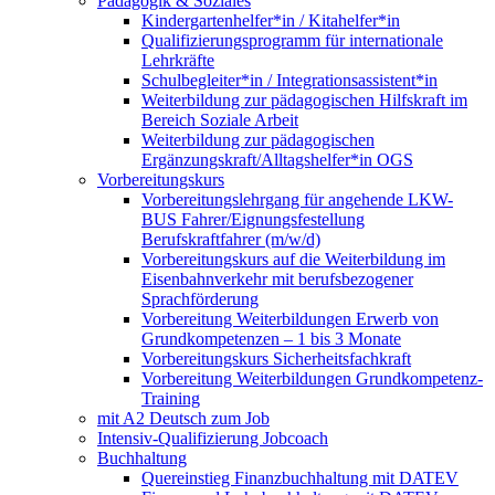
Pädagogik & Soziales
Kindergartenhelfer*in / Kitahelfer*in
Qualifizierungsprogramm für internationale
Lehrkräfte
Schulbegleiter*in / Integrationsassistent*in
Weiterbildung zur pädagogischen Hilfskraft im
Bereich Soziale Arbeit
Weiterbildung zur pädagogischen
Ergänzungskraft/Alltagshelfer*in OGS
Vorbereitungskurs
Vorbereitungslehrgang für angehende LKW-
BUS Fahrer/Eignungsfestellung
Berufskraftfahrer (m/w/d)
Vorbereitungskurs auf die Weiterbildung im
Eisenbahnverkehr mit berufsbezogener
Sprachförderung
Vorbereitung Weiterbildungen Erwerb von
Grundkompetenzen – 1 bis 3 Monate
Vorbereitungskurs Sicherheitsfachkraft
Vorbereitung Weiterbildungen Grundkompetenz-
Training
mit A2 Deutsch zum Job
Intensiv-Qualifizierung Jobcoach
Buchhaltung
Quereinstieg Finanzbuchhaltung mit DATEV